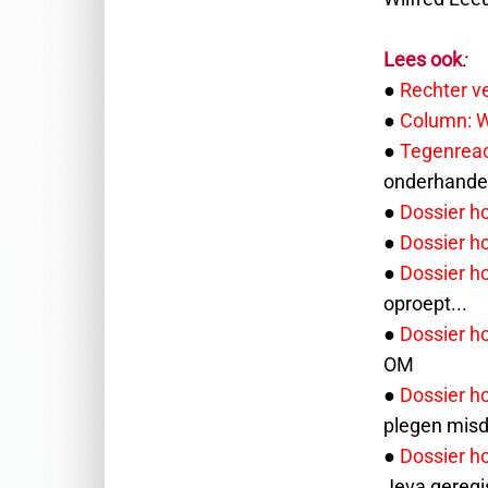
Lees ook
:
●
Rechter ve
●
Column: Wa
●
Tegenreac
onderhande
●
Dossier h
●
Dossier h
●
Dossier h
oproept...
●
Dossier h
OM
●
Dossier h
plegen misd
●
Dossier h
Jeva geregi