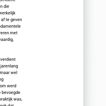
n die
werkelijk
 af te geven
fundamentele
areren met
waardig,
 verdient
 jarenlang
, maar wel
ng
rom werd
de bevoegde
raktijk was,
 ook dat