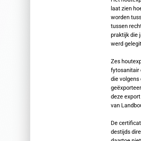
laat zien ho
worden tuss
tussen recht
praktijk die
werd gelegit
Zes houtexp
fytosanitair
die volgens
geëxporteer
deze export
van Landbouw
De certific
destijds di
daartoe nie