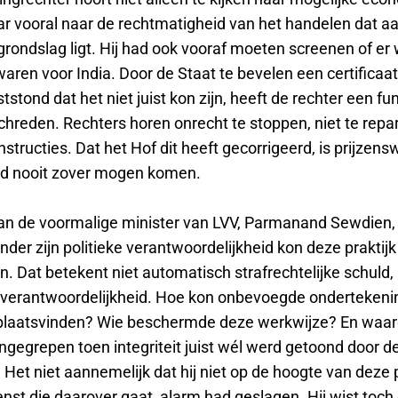
r vooral naar de rechtmatigheid van het handelen dat aa
rondslag ligt. Hij had ook vooraf moeten screenen of er 
ren voor India. Door de Staat te bevelen een certificaat
stond dat het niet juist kon zijn, heeft de rechter een 
chreden. Rechters horen onrecht te stoppen, niet te rep
structies. Dat het Hof dit heeft gecorrigeerd, is prijzens
d nooit zover mogen komen.
van de voormalige minister van LVV, Parmanand Sewdien,
der zijn politieke verantwoordelijkheid kon deze praktijk
n. Dat betekent niet automatisch strafrechtelijke schuld
e verantwoordelijkheid. Hoe kon onbevoegde ondertekeni
 plaatsvinden? Wie beschermde deze werkwijze? En waa
ingegrepen toen integriteit juist wél werd getoond door 
et niet aannemelijk dat hij niet op de hoogte van deze p
ienst die daarover gaat, alarm had geslagen. Hij wist toch