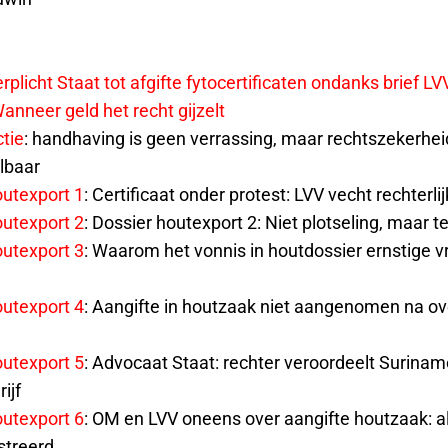
rplicht Staat tot afgifte fytocertificaten ondanks brief LV
nneer geld het recht gijzelt
tie
: handhaving is geen verrassing, maar rechtszekerhe
lbaar
outexport 1
: Certificaat onder protest: LVV vecht rechterli
outexport 2
: Dossier houtexport 2: Niet plotseling, maar te
outexport 3
: Waarom het vonnis in houtdossier ernstige 
outexport 4
: Aangifte in houtzaak niet aangenomen na o
outexport 5
: Advocaat Staat: rechter veroordeelt Surinam
rijf
outexport 6
: OM en LVV oneens over aangifte houtzaak: a
streerd