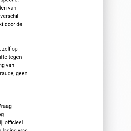
den van
verschil
kt door de
 zelf op
ifte tegen
ng van
fraude, geen
Praag
og
l officieel
e lading was