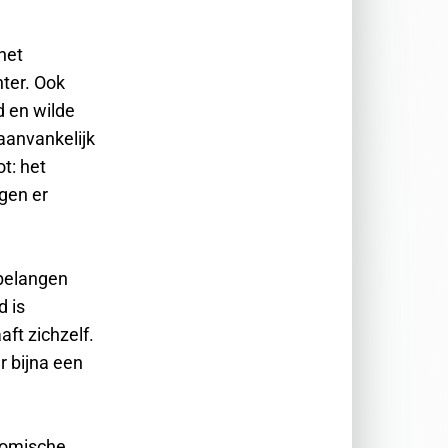
het
hter. Ook
d en wilde
aanvankelijk
t: het
lgen er
 belangen
d is
ft zichzelf.
r bijna een
onomische