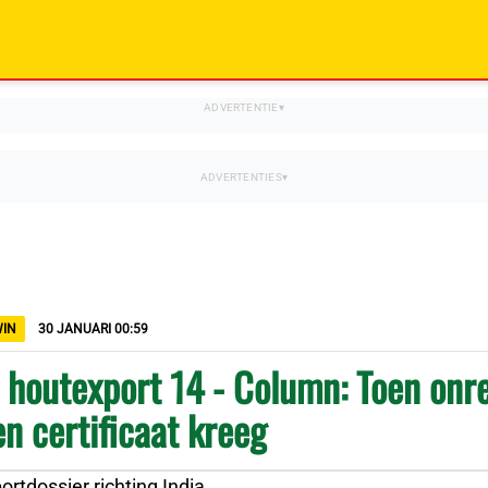
WIN
30 JANUARI 00:59
 houtexport 14 - Column: Toen onr
en certificaat kreeg
rtdossier richting India