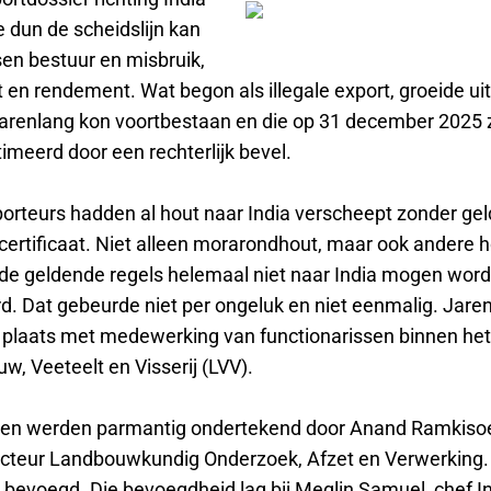
e dun de scheidslijn kan
en bestuur en misbruik,
 en rendement. Wat begon als illegale export, groeide uit
 jarenlang kon voortbestaan en die op 31 december 2025 z
imeerd door een rechterlijk bevel.
orteurs hadden al hout naar India verscheept zonder gel
 certificaat. Niet alleen morarondhout, maar ook andere 
 de geldende regels helemaal niet naar India mogen wor
d. Dat gebeurde niet per ongeluk en niet eenmalig. Jare
 plaats met medewerking van functionarissen binnen het
, Veeteelt en Visserij (LVV).
aten werden parmantig ondertekend door Anand Ramkiso
recteur Landbouwkundig Onderzoek, Afzet en Verwerking.
t bevoegd. Die bevoegdheid lag bij Meglin Samuel, chef I