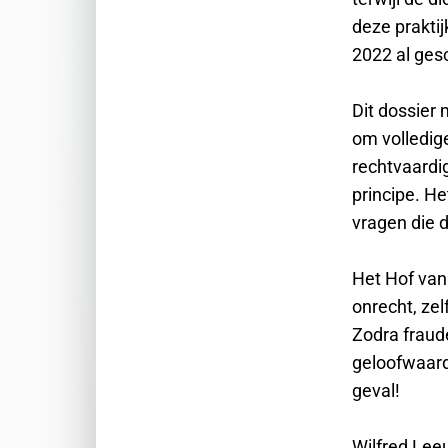
deze praktij
2022 al ges
Dit dossier 
om volledige
rechtvaardig
principe. H
vragen die 
Het Hof van 
onrecht, ze
Zodra fraude
geloofwaardi
geval!
Wilfred Lee