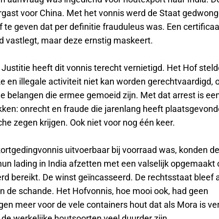
rgast voor China. Met het vonnis werd de Staat gedwon
te geven dat per definitie frauduleus was. Een certificaa
id vastlegt, maar deze ernstig maskeert.
Justitie heeft dit vonnis terecht vernietigd. Het Hof stel
ke en illegale activiteit niet kan worden gerechtvaardigd,
 belangen die ermee gemoeid zijn. Met dat arrest is een
kken: onrecht en fraude die jarenlang heeft plaatsgevond
che zegen krijgen. Ook niet voor nog één keer.
ortgedingvonnis uitvoerbaar bij voorraad was, konden d
un lading in India afzetten met een valselijk opgemaakt c
rd bereikt. De winst geïncasseerd. De rechtsstaat bleef 
n de schande. Het Hofvonnis, hoe mooi ook, had geen
en meer voor de vele containers hout dat als Mora is ver
jl de werkelijke houtsoorten veel duurder zijn.