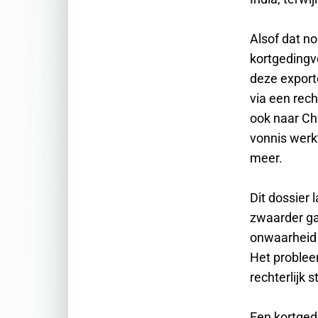
Alsof dat no
kortgedingv
deze export
via een rech
ook naar Ch
vonnis werkt
meer.
Dit dossier
zwaarder ga
onwaarheid 
Het probleem
rechterlijk 
Een kortged