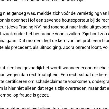
g niet genoeg was, meldde zich vóór de vernietiging van 
onnis door het Hof een zevende houtexporteur bij de rec
eur (Jeva Trading NV) had rondhout naar India uitgevoer
tszaak onder het bestaande vonnis vallen. Zijn hout zou 
ina gaan. Dat moment legt de kern van het probleem bloo
e als precedent, als uitnodiging. Zodra onrecht loont, vo
 laat zien hoe gevaarlijk het wordt wanneer economische
an wegen dan rechtmatigheid. Een rechtsstaat die berei
te certificeren om schadeclaims te voorkomen, ondergraa
 is hier niet alleen dat regels zijn overtreden, maar dat e
stempel op fraude is gezet.
ingrechter hoort niet alleen te kijken naar mogelijke ec