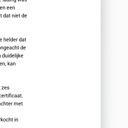
gen een
t dat niet de
de helder dat
 ongeacht de
 duidelijke
en, kan
e zes
ertificaat.
achter met
kocht in