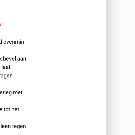
V
id evenmin
jk bevel aan
 laat
vragen
verleg met
e tot het
lleen tegen