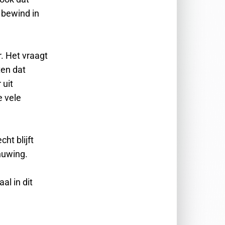
 bewind in
r. Het vraagt
ten dat
 uit
e vele
ht blijft
huwing.
al in dit