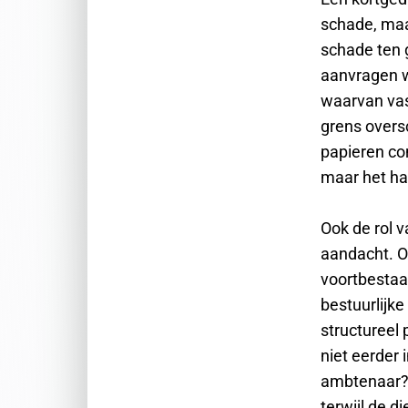
schade, maa
schade ten g
aanvragen wa
waarvan vast
grens overs
papieren con
maar het ha
Ook de rol 
aandacht. On
voortbestaa
bestuurlijk
structureel
niet eerder 
ambtenaar? H
terwijl de d