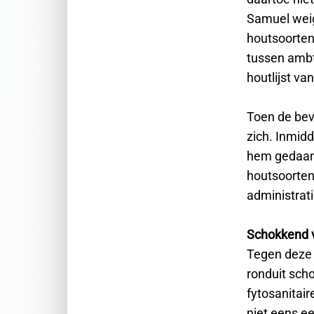
Samuel weig
houtsoorten
tussen ambte
houtlijst va
Toen de bev
zich. Inmidd
hem gedaan 
houtsoorten
administrati
Schokkend 
Tegen deze 
ronduit sch
fytosanitair
niet eens e