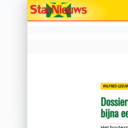
WILFRED LEEU
Dossier
bijna e
Het houtexpo