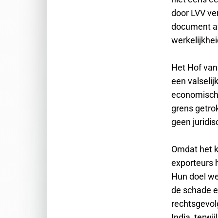
door LVV ve
document af 
werkelijkhe
Het Hof van 
een valselij
economische
grens getro
geen juridis
Omdat het k
exporteurs h
Hun doel we
de schade e
rechtsgevolg
India, terwi