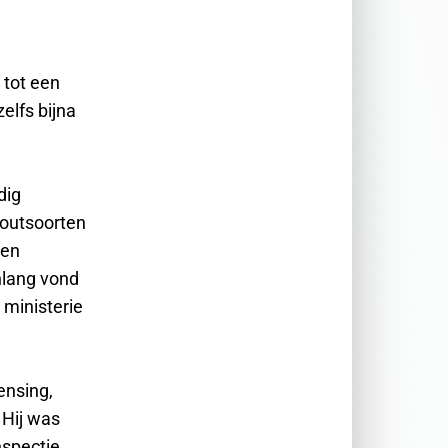
 tot een
elfs bijna
dig
houtsoorten
den
nlang vond
 ministerie
ensing,
 Hij was
nspectie.