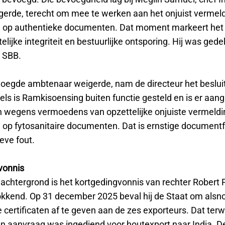
erde, terecht om mee te werken aan het onjuist vermel
 op authentieke documenten. Dat moment markeert het 
lijke integriteit en bestuurlijke ontsporing. Hij was gede
n SBB.
oegde ambtenaar weigerde, nam de directeur het besluit
els is Ramkisoensing buiten functie gesteld en is er aang
wegens vermoedens van opzettelijke onjuiste vermeldi
 op fytosanitaire documenten. Dat is ernstige document
eve fout.
vonnis
achtergrond is het kortgedingvonnis van rechter Robert 
okkend. Op 31 december 2025 beval hij de Staat om alsn
e certificaten af te geven aan de zes exporteurs. Dat terwij
en aanvraag was ingediend voor houtexport naar India. D