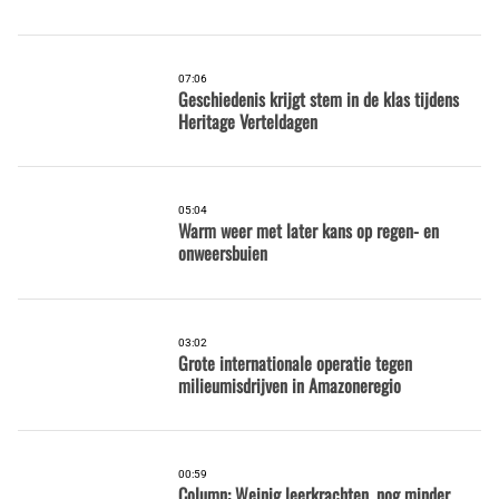
07:06
Geschiedenis krijgt stem in de klas tijdens
Heritage Verteldagen
05:04
Warm weer met later kans op regen- en
onweersbuien
03:02
Grote internationale operatie tegen
milieumisdrijven in Amazoneregio
00:59
Column: Weinig leerkrachten, nog minder