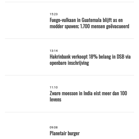
15:23
Fuego-vulkaan in Guatemala blijft as en
modder spuwen; 1.700 mensen geëvacueerd
13:14
Hakrinbank verkoopt 18% belang in DSB via
openbare inschrijving
11:10
Zware moesson in India eist meer dan 100
levens
09:08
Planetair burger