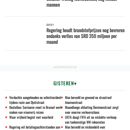
mannen
00:01
Regering houdt brandstofprijzen nog bevroren
ondanks verlies van SRD 350 miljoen per
maand
GISTEREN
Verdachte aangehouden na schietincident
Man beroofd en gewond na straatroof
tijdens ruzie aan Djotistraat
Anamoestraat
Oostelbos: Suriname moet in Brussel werk
Maandlange afsluiting Domineestraat zorgt
maken van visumvrij reizen
voor enorme verkeerschaos
Waar vrijheid begint met waarheid
UEFA daagt FIFA uit na mislukte verkoop
van toekomstige WK-inkomsten
Regering wil betalingsachterstanden aan
Man beroofd en mishandeld voor