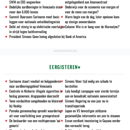
SWM en EBS wegwerken
eetgelegenheid aan Anamoestraat
Dodelijke aardbevingen in Venezuela eisen
Onderwijs voor de economie van morgen of
meer dan 6.000 levens
voor de mens van morgen?
Summit Duurzaam Suriname moet basis
Warm begin van de dag, later opnieuw kans
leggen voor nationale ontwikkelingsvisie
op stevige onweersbuien
Delhi zet stevig in op elektrische voertuigen
Column: Wie is er bang voor de Marowijne?
in strijd tegen luchtvervuiling
President Simons: Geen lening afgesloten bij Bank of America
EERGISTEREN
Suriname stuurt voedsel en hulpgoederen
Simons: Meer tijd nodig om schade te
naar aardbevingsgebied Venezuela
herstellen
Controle in Nickerie: illegale sigaretten in
Lula kondigt campagne voor vierde termijn
beslag genomen; drugspanden doorzocht
aan en benadrukt nationale soevereiniteit
Twee verdachten aangehouden na kluisroof
Simons: Regering na een jaar nu in
bij Naskip
transitieperiode
Pamaka gemeenschap spreekt waardering
Japan en VS bevestigen zeldzame
uit voor voorlichting over grensprotocol
gezamenlijke interventie om yen te steunen
De bestuurder van een rechtspersoon ‘sui
Exxon verdient investering in Guyana eerder
generis’
dan verwacht terug