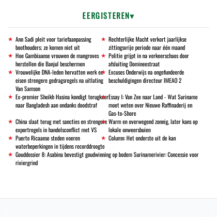
EERGISTEREN
Ann Sadi pleit voor tariefaanpassing
Rechterlijke Macht verkort jaarlijkse
boothouders; ze komen niet uit
zittingsvrije periode naar één maand
Hoe Gambiaanse vrouwen de mangroves
Politie grijpt in na verkeerschaos door
herstellen die Banjul beschermen
afsluiting Domineestraat
Vrouwelijke DNA-leden hervatten werk en
Excuses Onderwijs na ongefundeerde
eisen strengere gedragsregels na uitlating
beschuldigingen directeur IMEAO 2
Van Samson
Ex-premier Sheikh Hasina kondigt terugkeer
Essay I: Van Zee naar Land - Wat Suriname
naar Bangladesh aan ondanks doodstraf
moet weten over Nieuwe Raffinaderij en
Gas-to-Shore
China slaat terug met sancties en strengere
Warm en overwegend zonnig, later kans op
exportregels in handelsconflict met VS
lokale onweersbuien
Puerto Ricaanse steden voeren
Column: Het onderste uit de kan
waterbeperkingen in tijdens recorddroogte
Gouddossier 8: Asabina bevestigt goudwinning op bodem Surinamerivier: Concessie voor
riviergrind