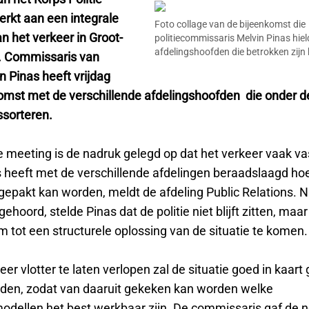
rkt aan een integrale
Foto collage van de bijeenkomst die
n het verkeer in Groot-
politiecommissaris Melvin Pinas hie
afdelingshoofden die betrokken zijn b
. Commissaris van
in Pinas heeft vrijdag
omst met de verschillende afdelingshoofden die onder de
ssorteren.
e meeting is de nadruk gelegd op dat het verkeer vaak va
as heeft met de verschillende afdelingen beraadslaagd ho
gepakt kan worden, meldt de afdeling Public Relations. N
hoord, stelde Pinas dat de politie niet blijft zitten, maar 
m tot een structurele oplossing van de situatie te komen
er vlotter te laten verlopen zal de situatie goed in kaart
en, zodat van daaruit gekeken kan worden welke
odellen het best werkbaar zijn. De commissaris gaf de 