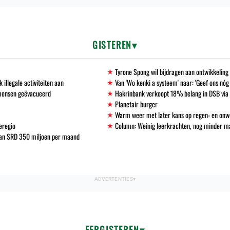
GISTEREN
Tyrone Spong wil bijdragen aan ontwikkelin
llegale activiteiten aan
Van 'Wo kenki a systeem' naar: 'Geef ons nóg
 mensen geëvacueerd
Hakrinbank verkoopt 18% belang in DSB via 
Planetair burger
Warm weer met later kans op regen- en onw
eregio
Column: Weinig leerkrachten, nog minder 
 van SRD 350 miljoen per maand
EERGISTEREN