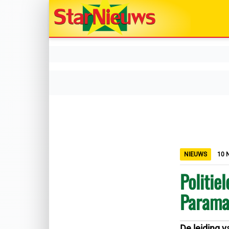
NIEUWS
10 
Politie
Parama
De leiding v