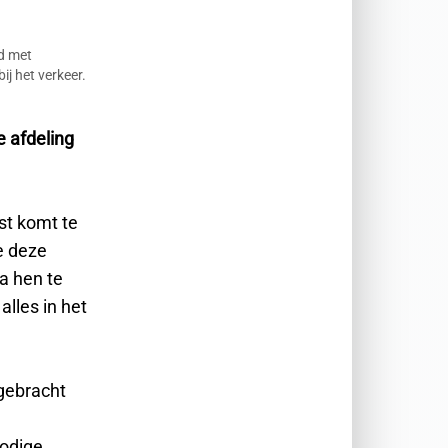
ld met
ij het verkeer.
 afdeling
st komt te
e deze
a hen te
alles in het
.
 gebracht
nodige