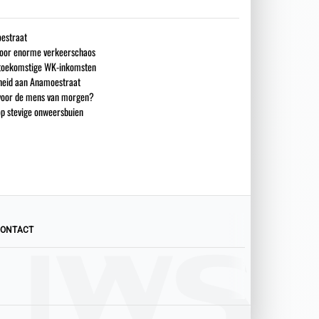
estraat
 voor enorme verkeerschaos
n toekomstige WK-inkomsten
heid aan Anamoestraat
 voor de mens van morgen?
op stevige onweersbuien
ONTACT