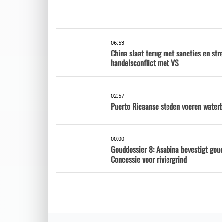
06:53
China slaat terug met sancties en str
handelsconflict met VS
02:57
Puerto Ricaanse steden voeren waterb
00:00
Gouddossier 8: Asabina bevestigt gou
Concessie voor riviergrind