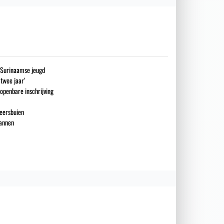
g Surinaamse jeugd
 twee jaar'
openbare inschrijving
eersbuien
mannen