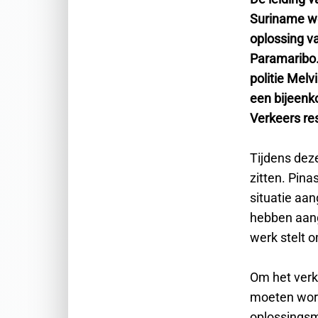
Suriname we
oplossing va
Paramaribo
politie Melv
een bijeenk
Verkeers re
Tijdens dez
zitten. Pin
situatie aan
hebben aange
werk stelt o
Om het verke
moeten word
oplossingsm