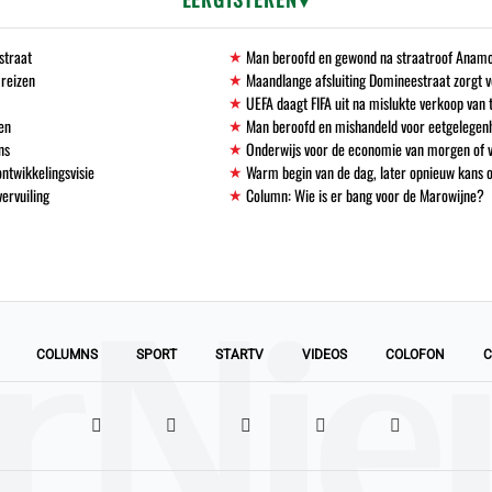
straat
Man beroofd en gewond na straatroof Anamo
 reizen
Maandlange afsluiting Domineestraat zorgt
UEFA daagt FIFA uit na mislukte verkoop va
en
Man beroofd en mishandeld voor eetgelegen
ns
Onderwijs voor de economie van morgen of
ntwikkelingsvisie
Warm begin van de dag, later opnieuw kans 
vervuiling
Column: Wie is er bang voor de Marowijne?
COLUMNS
SPORT
STARTV
VIDEOS
COLOFON
C