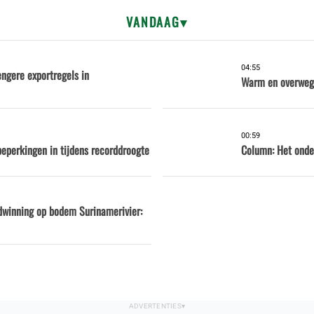
VANDAAG
04:55
engere exportregels in
Warm en overwege
00:59
eperkingen in tijdens recorddroogte
Column: Het onde
dwinning op bodem Surinamerivier: