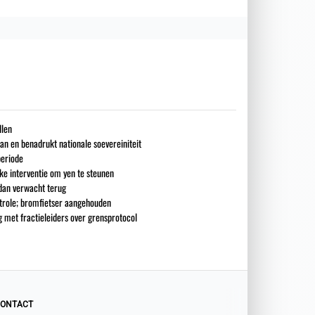
llen
an en benadrukt nationale soevereiniteit
periode
ke interventie om yen te steunen
 dan verwacht terug
ntrole; bromfietser aangehouden
g met fractieleiders over grensprotocol
ONTACT