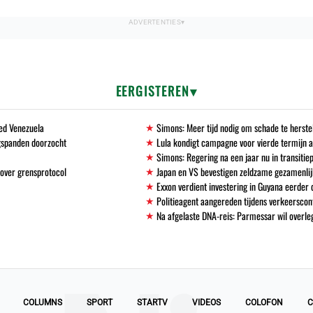
EERGISTEREN
ed Venezuela
Simons: Meer tijd nodig om schade te herste
ugspanden doorzocht
Lula kondigt campagne voor vierde termijn a
Simons: Regering na een jaar nu in transitie
over grensprotocol
Japan en VS bevestigen zeldzame gezamenlij
Exxon verdient investering in Guyana eerder
Politieagent aangereden tijdens verkeersco
Na afgelaste DNA-reis: Parmessar wil overle
COLUMNS
SPORT
STARTV
VIDEOS
COLOFON
C