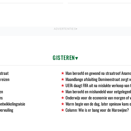
GISTEREN
straat
Man beroofd en gewond na straatroof Anamo
 reizen
Maandlange afsluiting Domineestraat zorgt
UEFA daagt FIFA uit na mislukte verkoop va
en
Man beroofd en mishandeld voor eetgelegen
ns
Onderwijs voor de economie van morgen of
ntwikkelingsvisie
Warm begin van de dag, later opnieuw kans 
vervuiling
Column: Wie is er bang voor de Marowijne?