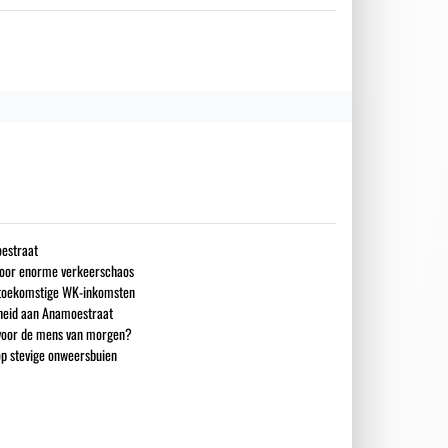
estraat
 voor enorme verkeerschaos
n toekomstige WK-inkomsten
heid aan Anamoestraat
 voor de mens van morgen?
op stevige onweersbuien