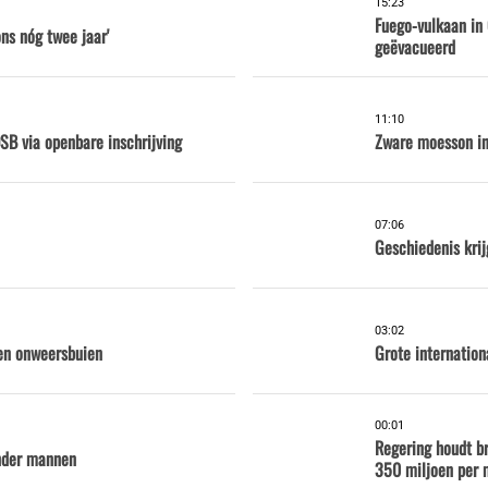
15:23
Fuego-vulkaan in
ns nóg twee jaar'
geëvacueerd
11:10
B via openbare inschrijving
Zware moesson in
07:06
Geschiedenis krij
03:02
en onweersbuien
Grote internation
00:01
Regering houdt br
nder mannen
350 miljoen per