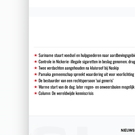
Suriname stuurt voedsel en hulpgoederen naar aardbevingsgebi
Controle in Nickerie: illegale sigaretten in beslag genomen; dr
Twee verdachten aangehouden na kluisroof bij Naskip
Pamaka gemeenschap spreekt waardering uit voor voorlichting 
De bestuurder van een rechtspersoon ‘sui generis’
Warme start van de dag; later regen- en onweersbuien mogelijk
Column: De wereldwijde kenniscrisis
NIEUWS