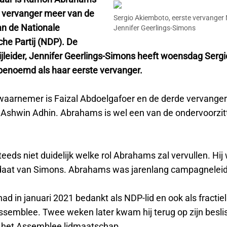
 vervanger meer van de
Sergio Akiemboto, eerste vervanger 
an de Nationale
Jennifer Geerlings-Simons
he Partij (NDP). De
ijleider, Jennifer Geerlings-Simons heeft woensdag Sergi
enoemd als haar eerste vervanger.
aarnemer is Faizal Abdoelgafoer en de derde vervanger
is Ashwin Adhin. Abrahams is wel een van de ondervoorzit
teeds niet duidelijk welke rol Abrahams zal vervullen. Hij
aat van Simons. Abrahams was jarenlang campagneleid
d in januari 2021 bedankt als NDP-lid en ook als fractie
ssemblee. Twee weken later kwam hij terug op zijn besli
h het Assemblee lidmaatschap.