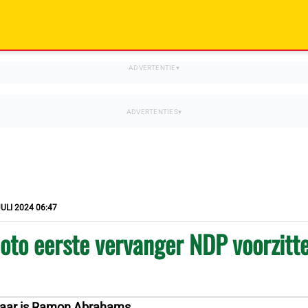
JULI 2024 06:47
to eerste vervanger NDP voorzitt
jaar is Ramon Abrahams