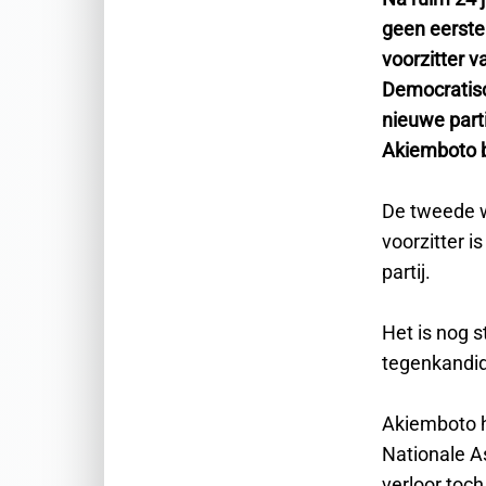
geen eerste
voorzitter v
Democratisc
nieuwe part
Akiemboto b
De tweede w
voorzitter 
partij.
Het is nog s
tegenkandid
Akiemboto ha
Nationale A
verloor toc