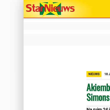
NIEUWS
18 
Akiembo
Simons
Na ruim 24 