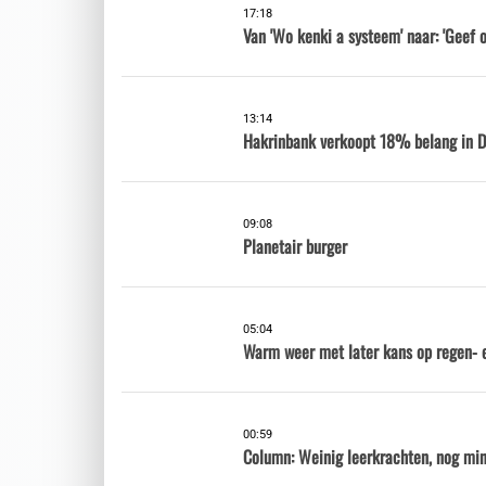
17:18
Van 'Wo kenki a systeem' naar: 'Geef o
13:14
Hakrinbank verkoopt 18% belang in DS
09:08
Planetair burger
05:04
Warm weer met later kans op regen- 
00:59
Column: Weinig leerkrachten, nog mi