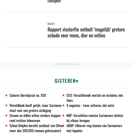
rampen
00:01
Rapport vissterfte onthult ‘mogelijk’ grotere
schade voor mens, dier en milieu
GISTEREN
Column: Borrelpraat no. 936
CUS: Verschillende wortels en verhalen, één
thuis
Wereldbank heeft gelijk; maar Suriname
9 augustus - twee culturen, één natie
staat voor een grotere uitdaging
Simons en Adhin willen verdere stappen
NDP: Verschillen moeten Surinamers dichter
rond rechten Inheemsen
bij elkaar brengen
Tyfoon Dolphin bereikt oostkust van China:
ABOP: Afkomst mag kansen van Surinamers
meer dan 300.000 mensen geëvacueerd
niet bepalen