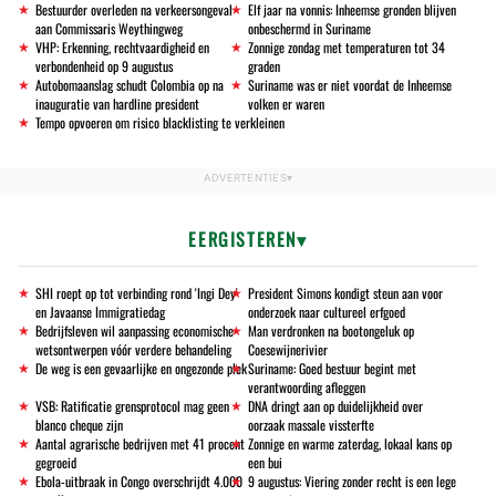
Bestuurder overleden na verkeersongeval
Elf jaar na vonnis: Inheemse gronden blijven
aan Commissaris Weythingweg
onbeschermd in Suriname
VHP: Erkenning, rechtvaardigheid en
Zonnige zondag met temperaturen tot 34
verbondenheid op 9 augustus
graden
Autobomaanslag schudt Colombia op na
Suriname was er niet voordat de Inheemse
inauguratie van hardline president
volken er waren
Tempo opvoeren om risico blacklisting te verkleinen
EERGISTEREN
SHI roept op tot verbinding rond 'Ingi Dey'
President Simons kondigt steun aan voor
en Javaanse Immigratiedag
onderzoek naar cultureel erfgoed
Bedrijfsleven wil aanpassing economische
Man verdronken na bootongeluk op
wetsontwerpen vóór verdere behandeling
Coesewijnerivier
De weg is een gevaarlijke en ongezonde plek
Suriname: Goed bestuur begint met
verantwoording afleggen
VSB: Ratificatie grensprotocol mag geen
DNA dringt aan op duidelijkheid over
blanco cheque zijn
oorzaak massale vissterfte
Aantal agrarische bedrijven met 41 procent
Zonnige en warme zaterdag, lokaal kans op
gegroeid
een bui
Ebola-uitbraak in Congo overschrijdt 4.000
9 augustus: Viering zonder recht is een lege