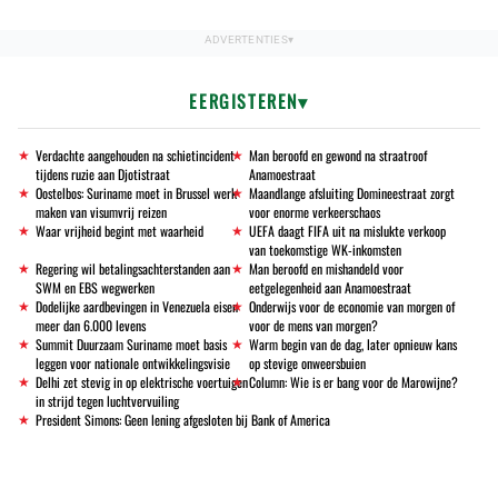
EERGISTEREN
Verdachte aangehouden na schietincident
Man beroofd en gewond na straatroof
tijdens ruzie aan Djotistraat
Anamoestraat
Oostelbos: Suriname moet in Brussel werk
Maandlange afsluiting Domineestraat zorgt
maken van visumvrij reizen
voor enorme verkeerschaos
Waar vrijheid begint met waarheid
UEFA daagt FIFA uit na mislukte verkoop
van toekomstige WK-inkomsten
Regering wil betalingsachterstanden aan
Man beroofd en mishandeld voor
SWM en EBS wegwerken
eetgelegenheid aan Anamoestraat
Dodelijke aardbevingen in Venezuela eisen
Onderwijs voor de economie van morgen of
meer dan 6.000 levens
voor de mens van morgen?
Summit Duurzaam Suriname moet basis
Warm begin van de dag, later opnieuw kans
leggen voor nationale ontwikkelingsvisie
op stevige onweersbuien
Delhi zet stevig in op elektrische voertuigen
Column: Wie is er bang voor de Marowijne?
in strijd tegen luchtvervuiling
President Simons: Geen lening afgesloten bij Bank of America