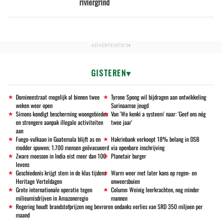
riviergrind
GISTEREN
Domineestraat mogelijk al binnen twee
Tyrone Spong wil bijdragen aan ontwikkeling
weken weer open
Surinaamse jeugd
Simons kondigt bescherming woongebieden
Van 'Wo kenki a systeem' naar: 'Geef ons nóg
en strengere aanpak illegale activiteiten
twee jaar'
aan
Fuego-vulkaan in Guatemala blijft as en
Hakrinbank verkoopt 18% belang in DSB
modder spuwen; 1.700 mensen geëvacueerd
via openbare inschrijving
Zware moesson in India eist meer dan 100
Planetair burger
levens
Geschiedenis krijgt stem in de klas tijdens
Warm weer met later kans op regen- en
Heritage Verteldagen
onweersbuien
Grote internationale operatie tegen
Column: Weinig leerkrachten, nog minder
milieumisdrijven in Amazoneregio
mannen
Regering houdt brandstofprijzen nog bevroren ondanks verlies van SRD 350 miljoen per
maand