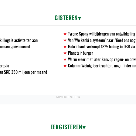
GISTEREN
Tyrone Spong wil bijdragen aan ontwikkelin
llegale activiteiten aan
Van 'Wo kenki a systeem' naar: 'Geef ons nóg
 mensen geëvacueerd
Hakrinbank verkoopt 18% belang in DSB via 
Planetair burger
Warm weer met later kans op regen- en onw
eregio
Column: Weinig leerkrachten, nog minder 
 van SRD 350 miljoen per maand
EERGISTEREN