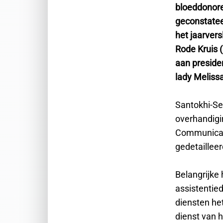
bloeddonore
geconstatee
het jaarver
Rode Kruis 
aan presiden
lady Meliss
Santokhi-Se
overhandigin
Communicati
gedetaillee
Belangrijke
assistentied
diensten het
dienst van 