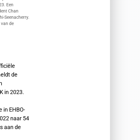
23. Een
dent Chan
khi-Seenacherry.
t van de
iciële
eldt de
n
RK in 2023.
e in EHBO-
2022 naar 54
is aan de