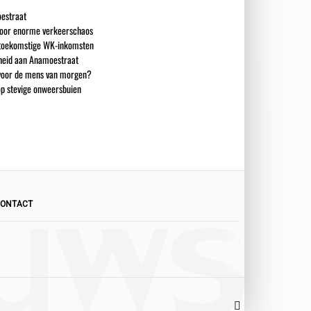
estraat
 voor enorme verkeerschaos
n toekomstige WK-inkomsten
heid aan Anamoestraat
 voor de mens van morgen?
op stevige onweersbuien
ONTACT