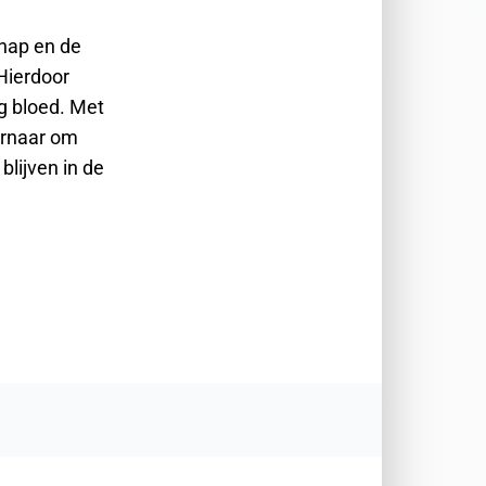
hap en de
Hierdoor
ig bloed. Met
ernaar om
blijven in de