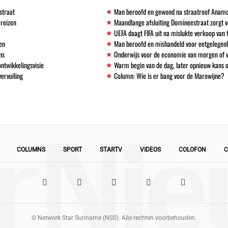
straat
Man beroofd en gewond na straatroof Anamo
 reizen
Maandlange afsluiting Domineestraat zorgt
UEFA daagt FIFA uit na mislukte verkoop va
en
Man beroofd en mishandeld voor eetgelegen
ns
Onderwijs voor de economie van morgen of
ntwikkelingsvisie
Warm begin van de dag, later opnieuw kans 
vervuiling
Column: Wie is er bang voor de Marowijne?
COLUMNS
SPORT
STARTV
VIDEOS
COLOFON
C
© Network Star Suriname (NSS). Alle rechten voorbehouden.