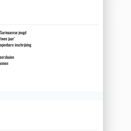
g Surinaamse jeugd
 twee jaar'
openbare inschrijving
eersbuien
mannen