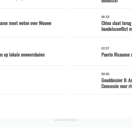
doodstraf
06:53
iname moet weten over Nieuwe
China slaat terug
handelsconflict 
02:57
ns op lokale onweersbuien
Puerto Ricaanse 
00:00
Gouddossier 8: A
Concessie voor ri