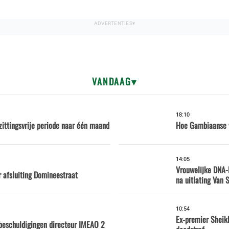
VANDAAG
18:10
 zittingsvrije periode naar één maand
Hoe Gambiaanse v
14:05
Vrouwelijke DNA-
r afsluiting Domineestraat
na uitlating Van
10:54
Ex-premier Sheik
beschuldigingen directeur IMEAO 2