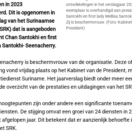
n in 2023
ontwikkelingen in het verslagjaar 20
exemplaar is overhandigd aan presi
rd. Dit is opgenomen in
Santokhi en first lady Mellisa Santo
slag van het Surinaamse
Zij is beschermvrouw. (Foto: Kabine
President)
(SRK) dat is aangeboden
t Chan Santokhi en first
a Santokhi- Seenacherry.
enacherry is beschermvrouw van de organisatie. Deze off
g vond vrijdag plaats op het Kabinet van de President, m
edienst Suriname. Het jaarverslag biedt onder meer ee
rde overzicht van de prestaties en uitdagingen van het S
 hoogtepunten zijn onder andere een significante toenam
iensten. De stijging omvat een groei van 24 diensten in 
 afgelopen jaar. Dit betekent dat er aanzienlijk behoefte 
het SRK.