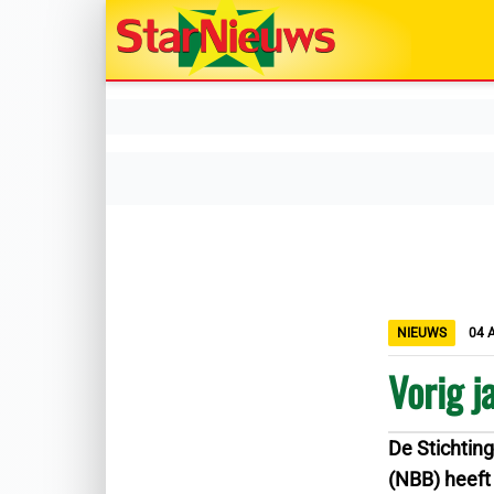
NIEUWS
04 
Vorig 
De Stichtin
(NBB) heeft