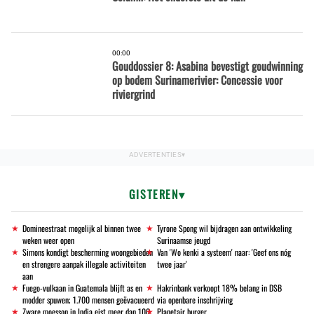
00:00
Gouddossier 8: Asabina bevestigt goudwinning
op bodem Surinamerivier: Concessie voor
riviergrind
GISTEREN
Domineestraat mogelijk al binnen twee
Tyrone Spong wil bijdragen aan ontwikkeling
weken weer open
Surinaamse jeugd
Simons kondigt bescherming woongebieden
Van 'Wo kenki a systeem' naar: 'Geef ons nóg
en strengere aanpak illegale activiteiten
twee jaar'
aan
Fuego-vulkaan in Guatemala blijft as en
Hakrinbank verkoopt 18% belang in DSB
modder spuwen; 1.700 mensen geëvacueerd
via openbare inschrijving
Zware moesson in India eist meer dan 100
Planetair burger