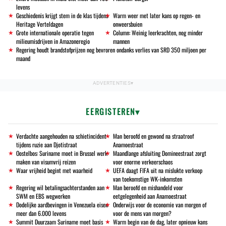
levens
Geschiedenis krijgt stem in de klas tijdens
Warm weer met later kans op regen- en
Heritage Verteldagen
onweersbuien
Grote internationale operatie tegen
Column: Weinig leerkrachten, nog minder
milieumisdrijven in Amazoneregio
mannen
Regering houdt brandstofprijzen nog bevroren ondanks verlies van SRD 350 miljoen per
maand
EERGISTEREN
Verdachte aangehouden na schietincident
Man beroofd en gewond na straatroof
tijdens ruzie aan Djotistraat
Anamoestraat
Oostelbos: Suriname moet in Brussel werk
Maandlange afsluiting Domineestraat zorgt
maken van visumvrij reizen
voor enorme verkeerschaos
Waar vrijheid begint met waarheid
UEFA daagt FIFA uit na mislukte verkoop
van toekomstige WK-inkomsten
Regering wil betalingsachterstanden aan
Man beroofd en mishandeld voor
SWM en EBS wegwerken
eetgelegenheid aan Anamoestraat
Dodelijke aardbevingen in Venezuela eisen
Onderwijs voor de economie van morgen of
meer dan 6.000 levens
voor de mens van morgen?
Summit Duurzaam Suriname moet basis
Warm begin van de dag, later opnieuw kans