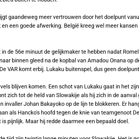
rijgt gaandeweg meer vertrouwen door het doelpunt vanu
 en een goede afwerking. België kreeg wel meer kansen
t in de 56e minuut de gelijkmaker te hebben nadat Rome
j naar binnen gleed na de kopbal van Amadou Onana op d
 De VAR komt erbij. Lukaku buitenspel, dus geen doelpunt
vels blijven komen. Een schot van Lukaku gaat in het zij
t zich tot de held van Slowakije als hij zich in de aanval
n invaller Johan Bakayoko op de lijn te blokkeren. Er han
e aan als Hancko's hoofd tegen de knie van teamgenoot D
t is pijnlijk. Maar hij redde daarmee een bepaald doel.
e tijd zijn twintig lange minuten voor Slowakije. Het is go