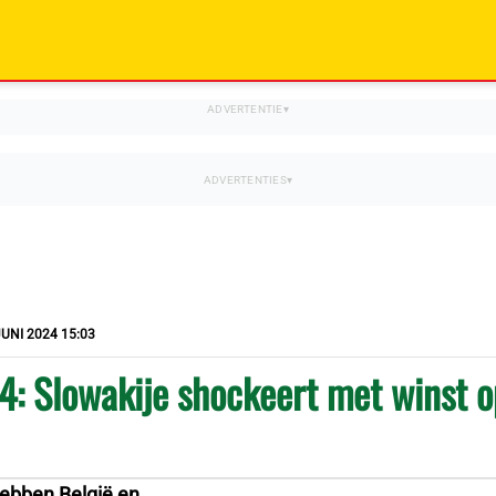
JUNI 2024 15:03
: Slowakije shockeert met winst 
hebben België en