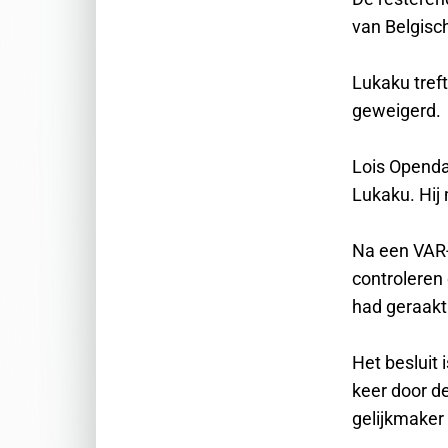
van Belgisc
Lukaku tref
geweigerd.
Lois Openda,
Lukaku. Hij
Na een VAR-
controleren 
had geraakt
Het besluit
keer door d
gelijkmaker 