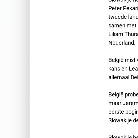
Peter Pekari
tweede land
samen met F
Liliam Thur
Nederland.
België mist
kans en Lea
allemaal Be
België probe
maar Jeremy
eerste pogi
Slowakije d
Slowakije he