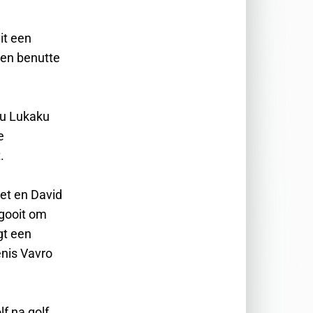
it een
 en benutte
lu Lukaku
e
.
net en David
 gooit om
gt een
enis Vavro
lf na golf