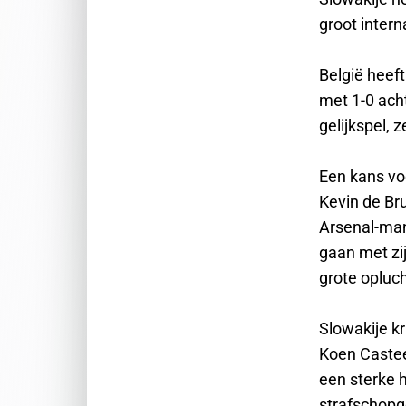
groot intern
België heef
met 1-0 ach
gelijkspel, 
Een kans vo
Kevin de Br
Arsenal-man
gaan met zij
grote opluc
Slowakije kr
Koen Casteel
een sterke 
strafschopg