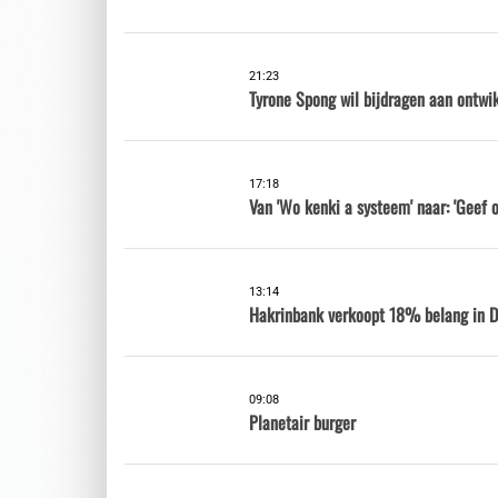
21:23
Tyrone Spong wil bijdragen aan ontwi
17:18
Van 'Wo kenki a systeem' naar: 'Geef o
13:14
Hakrinbank verkoopt 18% belang in DS
09:08
Planetair burger