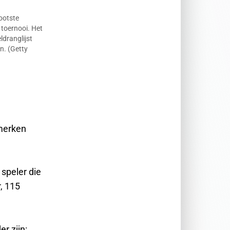
ootste
 toernooi. Het
ldranglijst
n. (Getty
 merken
speler die
r, 115
r zijn: