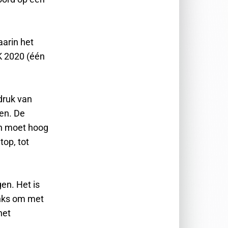
aarin het
K 2020 (één
druk van
den. De
en moet hoog
top, tot
gen. Het is
inks om met
het