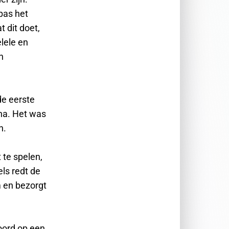
 pas het
 dit doet,
lele en
n
de eerste
na. Het was
n.
 te spelen,
ls redt de
m en bezorgt
coord op een