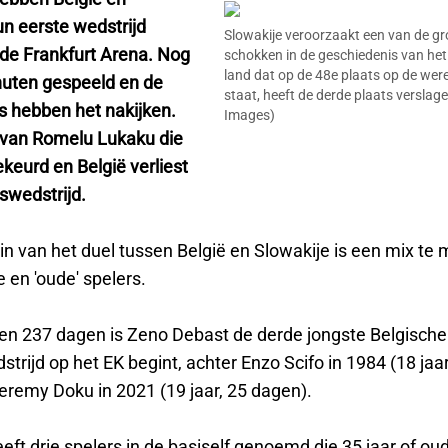
un eerste wedstrijd
Slowakije veroorzaakt een van de gr
 de Frankfurt Arena. Nog
schokken in de geschiedenis van het
land dat op de 48e plaats op de were
uten gespeeld en de
staat, heeft de derde plaats verslage
s hebben het nakijken.
Images)
van Romelu Lukaku die
keurd en België verliest
swedstrijd.
in van het duel tussen België en Slowakije is een mix te
 en 'oude' spelers.
 en 237 dagen is Zeno Debast de derde jongste Belgische 
trijd op het EK begint, achter Enzo Scifo in 1984 (18 jaa
eremy Doku in 2021 (19 jaar, 25 dagen).
eft drie spelers in de basiself genoemd die 35 jaar of oude