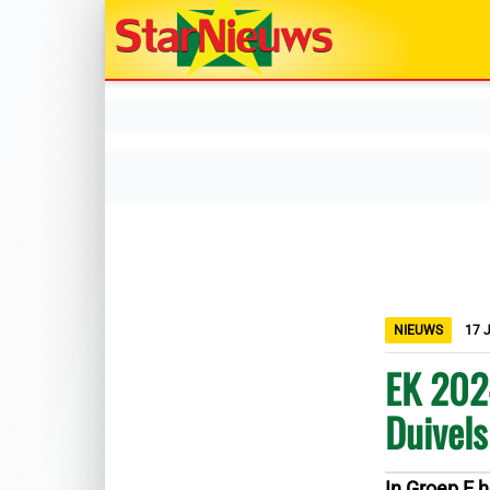
NIEUWS
17 
EK 2024
Duivels
In Groep E 