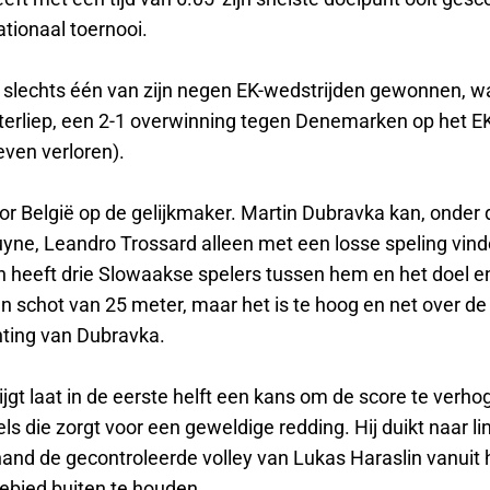
ationaal toernooi.
t slechts één van zijn negen EK-wedstrijden gewonnen, w
terliep, een 2-1 overwinning tegen Denemarken op het E
zeven verloren).
or België op de gelijkmaker. Martin Dubravka kan, onder 
uyne, Leandro Trossard alleen met een losse speling vin
 heeft drie Slowaakse spelers tussen hem en het doel 
n schot van 25 meter, maar het is te hoog en net over de 
hting van Dubravka.
ijgt laat in de eerste helft een kans om de score te verho
s die zorgt voor een geweldige redding. Hij duikt naar l
hand de gecontroleerde volley van Lukas Haraslin vanuit 
ebied buiten te houden.