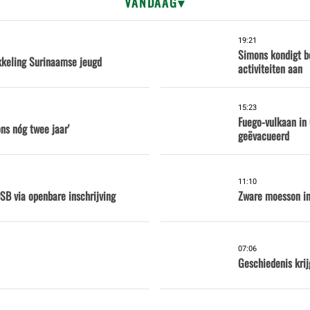
VANDAAG
19:21
Simons kondigt b
kkeling Surinaamse jeugd
activiteiten aan
15:23
Fuego-vulkaan in
ns nóg twee jaar'
geëvacueerd
11:10
B via openbare inschrijving
Zware moesson in
07:06
Geschiedenis krij