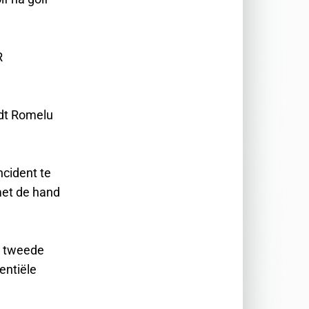
R
ndt Romelu
cident te
met de hand
e tweede
entiële