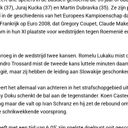
k (37), Juraj Kucka (37) en Martin Dubravka (35). Ze zijn
 in de geschiedenis van het Europees Kampioenschap dat
rankrijk op Euro 2008, dat Gregory Coupet, Claude Make
am in hun XI plaatste voor wedstrijden tegen Roemenië e
 vroeg in de wedstrijd twee kansen. Romelu Lukaku mist 
ndro Trossard mist de tweede kans luttele minuten daar
lgië, maar zij hebben de leiding aan Slowakije geschonke
ert het allemaal van achteren in het strafschopgebied uit
 Doku schenkt de bal aan de tegenstander. Koen Castee
ng maar die valt op Ivan Schranz en hij zet de rebound o
e schrikwekkende voorsprong.
eft met een tijd van 6.05' zijn snelste doelpunt ooit ges