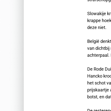
Slowakije k
krappe hoek
deze niet.
België denk
van dichtbi
achterpaal.
De Rode Dui
Hancko kroon
het schot va
prijskaartj
botst, en da
De resterend