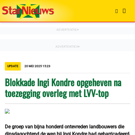
UPDATE
20 MEI 2025 15:23
Blokkade Ingi Kondre opgeheven na
toezegging overleg met LVV-top
De groep van bijna honderd ontevreden landbouwers die
dinsdagochtend de weg bij Ingi Kondre had gebarricadeerd,