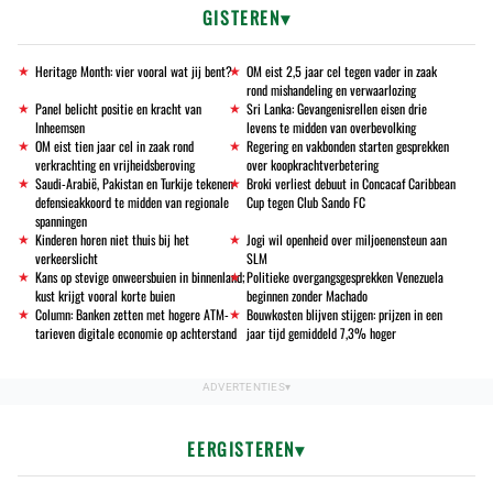
GISTEREN
Heritage Month: vier vooral wat jij bent?
OM eist 2,5 jaar cel tegen vader in zaak
rond mishandeling en verwaarlozing
Panel belicht positie en kracht van
Sri Lanka: Gevangenisrellen eisen drie
Inheemsen
levens te midden van overbevolking
OM eist tien jaar cel in zaak rond
Regering en vakbonden starten gesprekken
verkrachting en vrijheidsberoving
over koopkrachtverbetering
Saudi-Arabië, Pakistan en Turkije tekenen
Broki verliest debuut in Concacaf Caribbean
defensieakkoord te midden van regionale
Cup tegen Club Sando FC
spanningen
Kinderen horen niet thuis bij het
Jogi wil openheid over miljoenensteun aan
verkeerslicht
SLM
Kans op stevige onweersbuien in binnenland;
Politieke overgangsgesprekken Venezuela
kust krijgt vooral korte buien
beginnen zonder Machado
Column: Banken zetten met hogere ATM-
Bouwkosten blijven stijgen: prijzen in een
tarieven digitale economie op achterstand
jaar tijd gemiddeld 7,3% hoger
EERGISTEREN