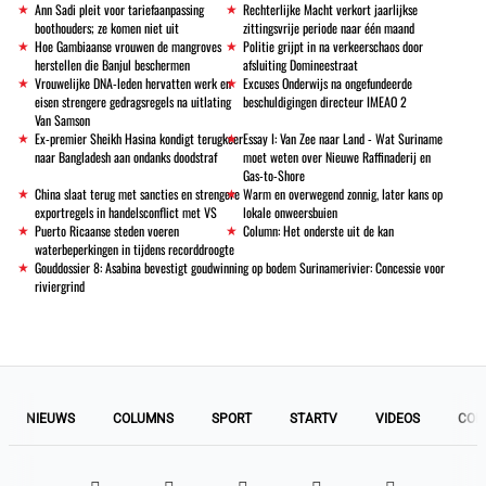
Ann Sadi pleit voor tariefaanpassing
Rechterlijke Macht verkort jaarlijkse
boothouders; ze komen niet uit
zittingsvrije periode naar één maand
Hoe Gambiaanse vrouwen de mangroves
Politie grijpt in na verkeerschaos door
herstellen die Banjul beschermen
afsluiting Domineestraat
Vrouwelijke DNA-leden hervatten werk en
Excuses Onderwijs na ongefundeerde
eisen strengere gedragsregels na uitlating
beschuldigingen directeur IMEAO 2
Van Samson
Ex-premier Sheikh Hasina kondigt terugkeer
Essay I: Van Zee naar Land - Wat Suriname
naar Bangladesh aan ondanks doodstraf
moet weten over Nieuwe Raffinaderij en
Gas-to-Shore
China slaat terug met sancties en strengere
Warm en overwegend zonnig, later kans op
exportregels in handelsconflict met VS
lokale onweersbuien
Puerto Ricaanse steden voeren
Column: Het onderste uit de kan
waterbeperkingen in tijdens recorddroogte
Gouddossier 8: Asabina bevestigt goudwinning op bodem Surinamerivier: Concessie voor
riviergrind
NIEUWS
COLUMNS
SPORT
STARTV
VIDEOS
COL