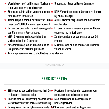
Wereldbank heeft gelijk; maar Suriname
9 augustus - twee culturen, één natie
staat voor een grotere uitdaging
Simons en Adhin willen verdere stappen
NDP: Verschillen moeten Surinamers dichter
rond rechten Inheemsen
bij elkaar brengen
Tyfoon Dolphin bereikt oostkust van China:
ABOP: Afkomst mag kansen van Surinamers
meer dan 300.000 mensen geëvacueerd
niet bepalen
Bestuurder overleden na verkeersongeval
Elf jaar na vonnis: Inheemse gronden blijven
aan Commissaris Weythingweg
onbeschermd in Suriname
VHP: Erkenning, rechtvaardigheid en
Zonnige zondag met temperaturen tot 34
verbondenheid op 9 augustus
graden
Autobomaanslag schudt Colombia op na
Suriname was er niet voordat de Inheemse
inauguratie van hardline president
volken er waren
Tempo opvoeren om risico blacklisting te verkleinen
EERGISTEREN
SHI roept op tot verbinding rond 'Ingi Dey'
President Simons kondigt steun aan voor
en Javaanse Immigratiedag
onderzoek naar cultureel erfgoed
Bedrijfsleven wil aanpassing economische
Man verdronken na bootongeluk op
wetsontwerpen vóór verdere behandeling
Coesewijnerivier
De weg is een gevaarlijke en ongezonde plek
Suriname: Goed bestuur begint met