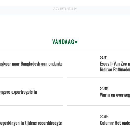
VANDAAG
08:51
rugkeer naar Bangladesh aan ondanks
Essay I: Van Zee 
Nieuwe Raffinader
04:55
engere exportregels in
Warm en overwege
00:59
eperkingen in tijdens recorddroogte
Column: Het onde