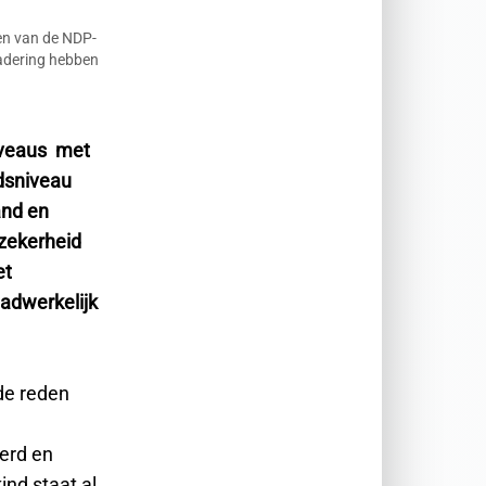
en van de NDP-
gadering hebben
niveaus met
dsniveau
and en
 zekerheid
et
aadwerkelijk
de reden
erd en
ind staat al