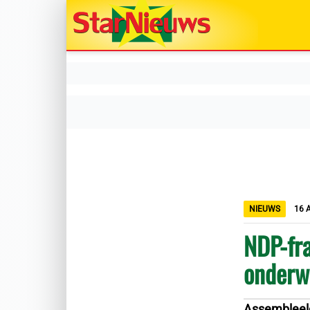
NIEUWS
16 
NDP-fra
onderw
Assembleele