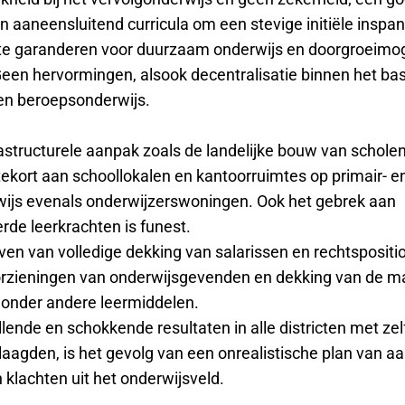
n aaneensluitend curricula om een stevige initiële inspa
 te garanderen voor duurzaam onderwijs en doorgroeimo
een hervormingen, alsook decentralisatie binnen het basi
en beroepsonderwijs.
rastructurele aanpak zoals de landelijke bouw van schole
tekort aan schoollokalen en kantoorruimtes op primair- e
wijs evenals onderwijzerswoningen. Ook het gebrek aan
rde leerkrachten is funest.
ijven van volledige dekking van salarissen en rechtspositi
orzieningen van onderwijsgevenden en dekking van de ma
 onder andere leermiddelen.
llende en schokkende resultaten in alle districten met zel
laagden, is het gevolg van een onrealistische plan van a
klachten uit het onderwijsveld.