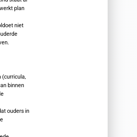
ewerkt plan
ldoet niet
rouderde
ven.
(curricula,
 van binnen
de
dat ouders in
de
oede