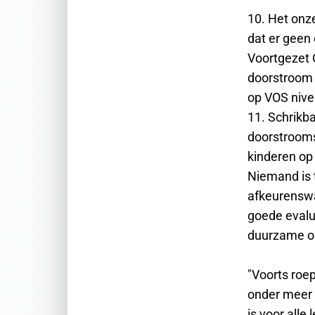
10. Het onz
dat er geen
Voortgezet 
doorstroom 
op VOS nive
11. Schrikba
doorstrooms
kinderen op 
Niemand is 
afkeurenswa
goede evalu
duurzame on
"Voorts roep
onder meer 
is voor all