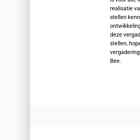
realisatie v
stellen ken
ontwikkeling
deze vergad
stellen, ho
vergadering
Bee.