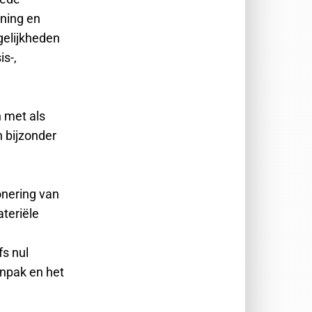
nning en
gelijkheden
s-,
n met als
n bijzonder
onering van
teriële
fs nul
anpak en het