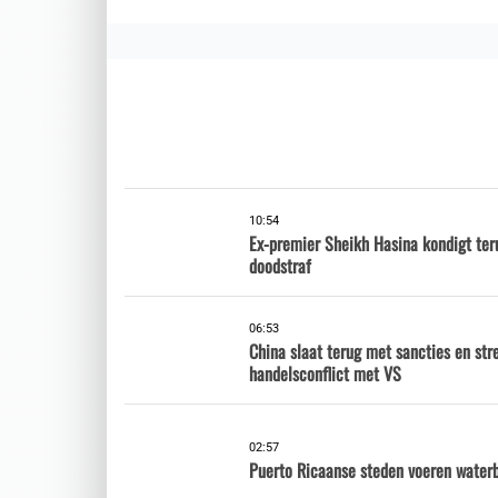
10:54
Ex-premier Sheikh Hasina kondigt te
doodstraf
06:53
China slaat terug met sancties en str
handelsconflict met VS
02:57
Puerto Ricaanse steden voeren waterb