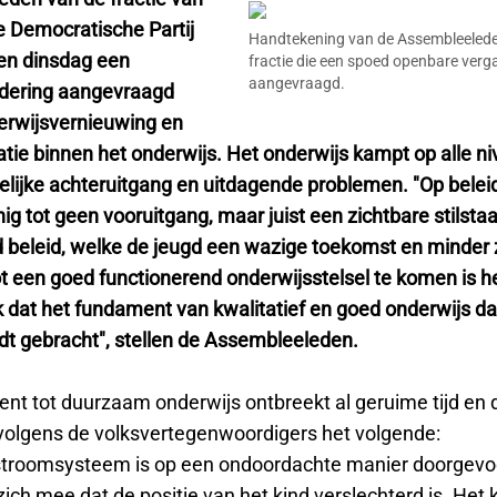
e Democratische Partij
Handtekening van de Assembleeled
en dinsdag een
fractie die een spoed openbare ver
aangevraagd.
dering aangevraagd
erwijsvernieuwing en
uatie binnen het onderwijs. Het onderwijs kampt op alle 
lijke achteruitgang en uitdagende problemen. "Op belei
nig tot geen vooruitgang, maar juist een zichtbare stilsta
d beleid, welke de jeugd een wazige toekomst en minder
ot een goed functionerend onderwijsstelsel te komen is h
k dat het fundament van kwalitatief en goed onderwijs d
dt gebracht", stellen de Assembleeleden.
nt tot duurzaam onderwijs ontbreekt al geruime tijd en 
n volgens de volksvertegenwoordigers het volgende:
stroomsysteem is op een ondoordachte manier doorgevo
ich mee dat de positie van het kind verslechterd is. Het k