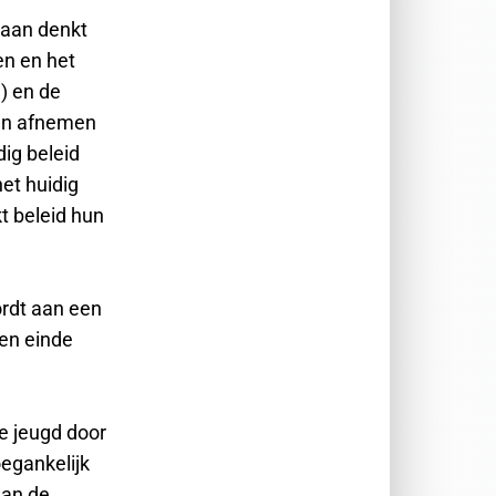
raan denkt
en en het
) en de
ten afnemen
ig beleid
et huidig
t beleid hun
ordt aan een
ten einde
de jeugd door
oegankelijk
aan de