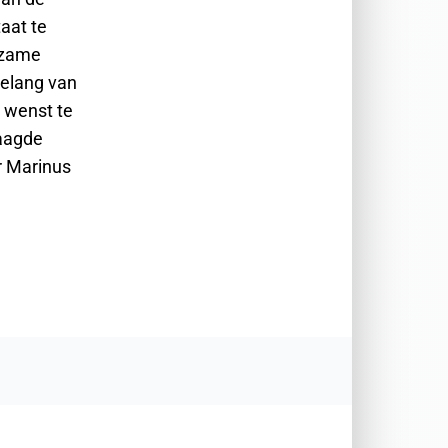
aat te
urzame
belang van
g wenst te
raagde
r Marinus