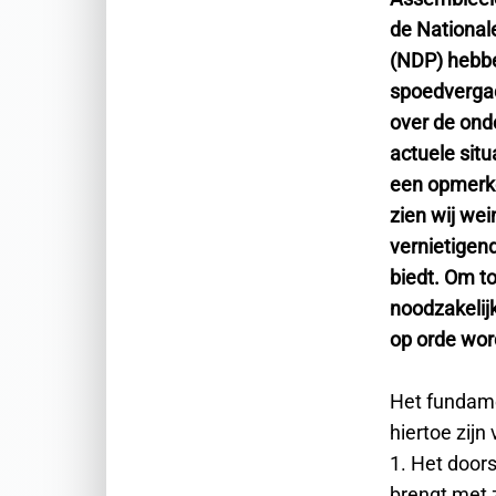
de National
(NDP) hebb
spoedverga
over de ond
actuele sit
een opmerke
zien wij wei
vernietigen
biedt. Om t
noodzakelij
op orde wor
Het fundame
hiertoe zij
1. Het door
brengt met z