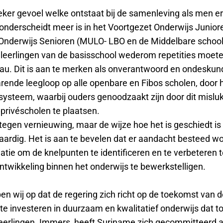
eker gevoel welke ontstaat bij de samenleving als men e
 onderscheidt meer is in het Voortgezet Onderwijs Junior
Onderwijs Senioren (MULO- LBO en de Middelbare school
leerlingen van de basisschool wederom repetities moe
au. Dit is aan te merken als onverantwoord en ondeskund
rende leegloop op alle openbare en Fibos scholen, door h
ysteem, waarbij ouders genoodzaakt zijn door dit misluk
privéscholen te plaatsen.
tegen vernieuwing, maar de wijze hoe het is geschiedt is
ardig. Het is aan te bevelen dat er aandacht besteed w
atie om de knelpunten te identificeren en te verbeteren 
twikkeling binnen het onderwijs te bewerkstelligen.
en wij op dat de regering zich richt op de toekomst van 
te investeren in duurzaam en kwalitatief onderwijs dat t
e leerlingen. Immers, heeft Suriname zich gecommitteerd 