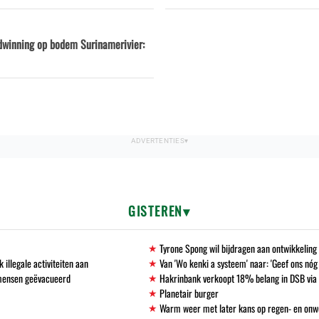
dwinning op bodem Surinamerivier:
GISTEREN
Tyrone Spong wil bijdragen aan ontwikkelin
llegale activiteiten aan
Van 'Wo kenki a systeem' naar: 'Geef ons nóg
 mensen geëvacueerd
Hakrinbank verkoopt 18% belang in DSB via 
Planetair burger
Warm weer met later kans op regen- en onw