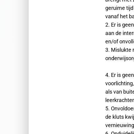
geruime tijd
vanaf het ba
2. Er is gee
aan de inte
en/of onvoll
3. Mislukte 
onderwijsor
4. Er is ge
voorlichting
als van buit
leerkrachte
5. Onvoldoen
de kluts kw
vernieuwinge
6. Onduideli