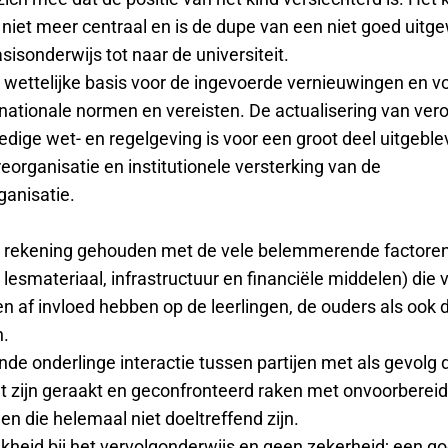
 niet meer centraal en is de dupe van een niet goed uitg
sisonderwijs tot naar de universiteit.
n wettelijke basis voor de ingevoerde vernieuwingen en vo
rnationale normen en vereisten. De actualisering van ve
edige wet- en regelgeving is voor een groot deel uitgeble
reorganisatie en institutionele versterking van de
ganisatie.
en rekening gehouden met de vele belemmerende factoren 
, lesmateriaal, infrastructuur en financiële middelen) die
en af invloed hebben op de leerlingen, de ouders als ook 
n.
de onderlinge interactie tussen partijen met als gevolg 
ijt zijn geraakt en geconfronteerd raken met onvoorberei
n die helemaal niet doeltreffend zijn.
jkheid bij het vervolgonderwijs en geen zekerheid; een g