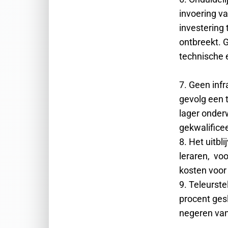
invoering va
investering
ontbreekt. G
technische 
7. Geen inf
gevolg een 
lager onder
gekwalificee
8. Het uitbl
leraren, vo
kosten voor
9. Teleurste
procent ges
negeren van 