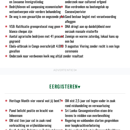
en Javaanse Immigratiedag
onderzoek naar cultureel erfgoed
Bedrijfsleven wil aanpassing economische
Man verdronken na bootongeluk op
wetsontwerpen vóór verdere behandeling
Coesewijnerivier
De weg is een gevaarlijke en ongezonde plek
Goed bestuur begint met verantwoording
afleggen
VSB: Ratificatie grensprotocol mag geen
DNA dringt aan op duidelijkheid over
blanco cheque zijn
oorzaak massale vissterfte
Aantal agrarische bedrijven met 41 procent
Zonnige en warme zaterdag, lokaal kans op
gegroeid
een bui
Ebola-uitbraak in Congo overschrijdt 4.000
9 augustus: Viering zonder recht is een lege
gevallen
ceremonie
Onderzoek naar verdwenen kwik nog altijd zonder resultaat
EERGISTEREN
Heritage Month: vier vooral wat jij bent?
OM eist 2,5 jaar cel tegen vader in zaak
rond mishandeling en verwaarlozing
Panel belicht positie en kracht van
Sri Lanka: Gevangenisrellen eisen drie
Inheemsen
levens te midden van overbevolking
OM eist tien jaar cel in zaak rond
Regering en vakbonden starten gesprekken
verkrachting en vrijheidsberoving
over koopkrachtverbetering