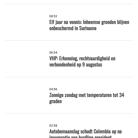
08:52
Elf jaar na vonnis: Inheemse gronden blijven
onbeschermd in Suriname
06:54
VHP: Erkenning, rechtvaardigheid en
verbondenheid op 9 augustus
04:56
Zonnige zondag met temperaturen tot 34
graden
02:58
Autobomaanslag schudt Colombia op na
inauguratie van hardline president