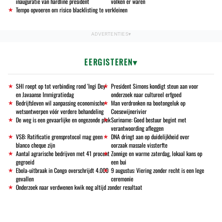
inauguratie van hardline president
volken er waren
Tempo opvoeren om risico blacklisting te verkleinen
EERGISTEREN
SHI roept op tot verbinding rond 'Ingi Dey'
President Simons kondigt steun aan voor
en Javaanse Immigratiedag
onderzoek naar cultureel erfgoed
Bedrijfsleven wil aanpassing economische
Man verdronken na bootongeluk op
wetsontwerpen vóór verdere behandeling
Coesewijnerivier
De weg is een gevaarlijke en ongezonde plek
Suriname: Goed bestuur begint met
verantwoording afleggen
VSB: Ratificatie grensprotocol mag geen
DNA dringt aan op duidelijkheid over
blanco cheque zijn
oorzaak massale vissterfte
Aantal agrarische bedrijven met 41 procent
Zonnige en warme zaterdag, lokaal kans op
gegroeid
een bui
Ebola-uitbraak in Congo overschrijdt 4.000
9 augustus: Viering zonder recht is een lege
gevallen
ceremonie
Onderzoek naar verdwenen kwik nog altijd zonder resultaat