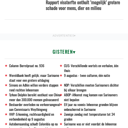
Rapport vissterfte onthult ‘mogelijk’ grotere
schade voor mens, dier en milieu
GISTEREN
Column: Borrelpraat no. 936
CUS: Verschillende wortels en verhalen, één
thuis
Wereldbank heeft gelijk; maar Suriname
9 augustus - twee culturen, één natie
staat voor een grotere uitdaging
Simons en Adhin willen verdere stappen
NDP: Verschillen moeten Surinamers dichter
rond rechten Inheemsen
bij elkaar brengen
Tyfoon Dolphin bereikt oostkust van China:
ABOP: Afkomst mag kansen van Surinamers
meer dan 300.000 mensen geëvacueerd
niet bepalen
Bestuurder overleden na verkeersongeval
Elf jaar na vonnis: Inheemse gronden blijven
aan Commissaris Weythingweg
onbeschermd in Suriname
VHP: Erkenning, rechtvaardigheid en
Zonnige zondag met temperaturen tot 34
verbondenheid op 9 augustus
graden
Autobomaanslag schudt Colombia op na
Suriname was er niet voordat de Inheemse