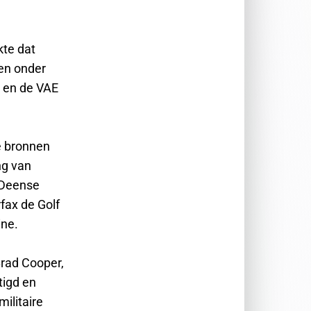
kte dat
gen onder
 en de VAE
e bronnen
ng van
 Deense
fax de Golf
ine.
rad Cooper,
tigd en
ilitaire