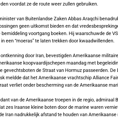
eden voordat ze de route weer zullen gebruiken.
minister van Buitenlandse Zaken Abbas Araqchi benadru
plossingen geen uitkomst bieden en dat vredesbesprekin
 bemiddeling voortgang boeken. Hij waarschuwde de VS
t in een “moeras” te laten trekken door kwaadwillenden.
ontkenning door Iran, bevestigden Amerikaanse militair
merikaanse koopvaardijschepen maandag met begeleidi
e gevechtsboten de Straat van Hormuz passeerden. De
rsk meldde dat het Amerikaanse vrachtschip Alliance Fair
traat verliet onder bescherming van de Amerikaanse mar
nt van de Amerikaanse troepen in de regio, admiraal B
dat zes Iraanse kleine boten door de marine waren vernie
 Iran nadrukkelijk afstand te houden van Amerikaanse m