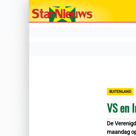
BUITENLAND
VS en I
De Verenigde
maandag opn