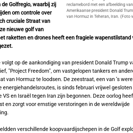
de Golfregio, waarbij zij
reclamebord met een afbeelding van
Amerikaanse president Donald Trum
ijden om controle over
van Hormuz in Teheran, Iran. (Foto v
ch cruciale Straat van
e nieuwe golf van
et raketten en drones heeft een fragiele wapenstilstand 
gezet.
e volgt op de aankondiging van president Donald Trump 
atief, "Project Freedom", om vastgelopen tankers en ande
aat van Hormuz te loodsen. De zeestraat, een van ’s were
e energiehandelsroutes, is sinds februari vrijwel gesloten
e VS en Israël tegen Iran zijn begonnen. Deze oorlog hee
t en zorgt voor ernstige verstoringen in de wereldwijde
ing.
dden verschillende koopvaardijschepen in de Golf expl