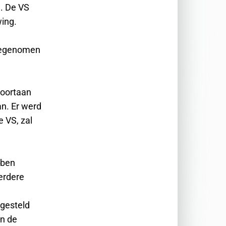
. De VS
ing.
toegenomen
voortaan
n. Er werd
 VS, zal
bben
erdere
rgesteld
en de