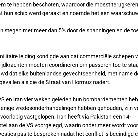
m te hebben beschoten, waardoor die moest terugkeren
t hun schip werd geraakt en noemde het een waarschuw
zen stegen met meer dan 5% door de spanningen en de 
militaire leiding kondigde aan dat commerciële schepen 
rijdkrachten moeten coördineren om passeren toe te staa
d dat elke buitenlandse gevechtseenheid, met name de
evallen als die de Straat van Hormuz nadert.
VS en Iran vier weken geleden hun bombardementen he
 enige vredesonderhandelingen hebben gehouden, zijn v
voorlopig vastgelopen. Iran heeft via Pakistan een 14-
tel aan de VS voorgelegd, waarin onder meer wordt voo
esties pas te bespreken nadat het conflict is beëindigd 