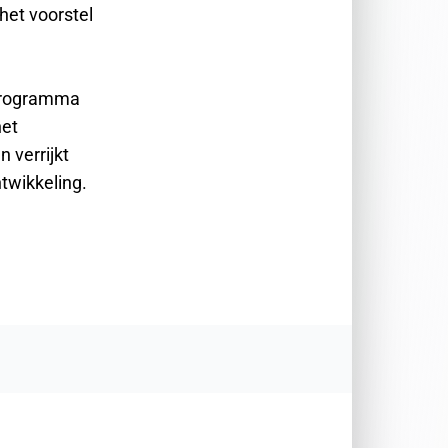
het voorstel
 programma
het
 verrijkt
twikkeling.