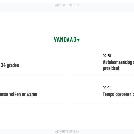
VANDAAG
02:58
Autobomaanslag s
 34 graden
president
00:01
emse volken er waren
Tempo opvoeren om