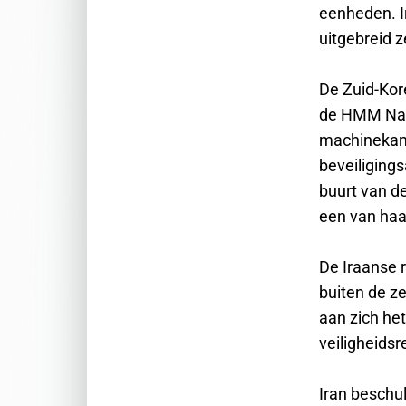
eenheden. I
uitgebreid z
De Zuid-Kor
de HMM Namu
machinekame
beveiliging
buurt van d
een van haa
De Iraanse r
buiten de ze
aan zich he
veiligheids
Iran beschu