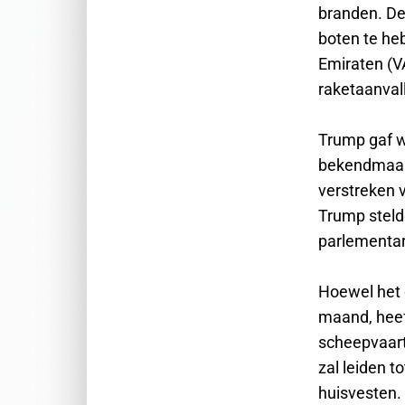
branden. De
boten te heb
Emiraten (V
raketaanval
Trump gaf we
bekendmaakt
verstreken 
Trump steld
parlementar
Hoewel het d
maand, heeft
scheepvaart
zal leiden 
huisvesten.