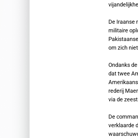
vijandelijkh
De Iraanse 
militaire o
Pakistaanse
om zich nie
Ondanks de 
dat twee A
Amerikaans
rederij Mae
via de zees
De commanda
verklaarde 
waarschuwde