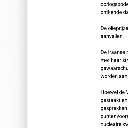
oorlogsbode
ontkende da
De olieprij
aanvallen.
De Iraanse 
met haar st
gewaarschuw
worden aang
Hoewel de 
gestaakt en
gesprekken 
puntenvoors
nucleaire kw