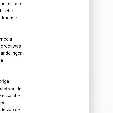
se militaire
abische
r Iraanse
e media
se wet was
handelingen.
ge
orige
stel van de
 escalatie
pen
nde van de