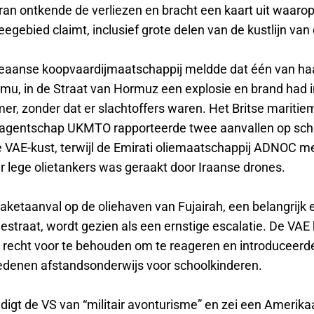
ran ontkende de verliezen en bracht een kaart uit waaro
eegebied claimt, inclusief grote delen van de kustlijn van
eaanse koopvaardijmaatschappij meldde dat één van ha
, in de Straat van Hormuz een explosie en brand had i
r, zonder dat er slachtoffers waren. Het Britse maritie
sagentschap UKMTO rapporteerde twee aanvallen op sch
e VAE-kust, terwijl de Emirati oliemaatschappij ADNOC m
r lege olietankers was geraakt door Iraanse drones.
aketaanval op de oliehaven van Fujairah, een belangrijk 
estraat, wordt gezien als een ernstige escalatie. De VAE
t recht voor te behouden om te reageren en introduceer
redenen afstandsonderwijs voor schoolkinderen.
ldigt de VS van “militair avonturisme” en zei een Amerik