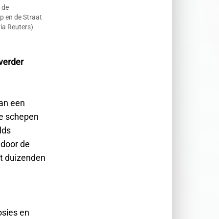
 de
p en de Straat
ia Reuters)
verder
van een
re schepen
lds
 door de
ft duizenden
osies en