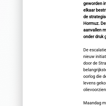
geworden in 
elkaar bestr
de strategis
Hormuz. Dez
aanvallen m
onder druk 
De escalati
nieuw initi
door de Str
belangrijkst
oorlog die d
levens gekos
olievoorzien
Maandag mel