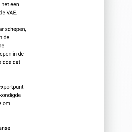
p het een
 de VAE.
ar schepen,
n de
me
epen in de
eldde dat
exportpunt
 kondigde
de om
aanse