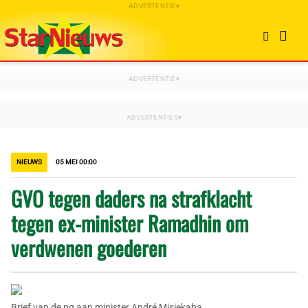
NIEUWS
05 MEI 00:00
GVO tegen daders na strafklacht
tegen ex-minister Ramadhin om
verdwenen goederen
Brief van de pg aan minister André Misiekaba.