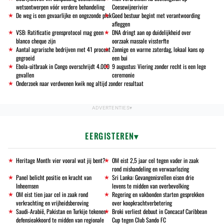
wetsontwerpen vóór verdere behandeling
Coesewijnerivier
De weg is een gevaarlijke en ongezonde plek
Goed bestuur begint met verantwoording
afleggen
VSB: Ratificatie grensprotocol mag geen
DNA dringt aan op duidelijkheid over
blanco cheque zijn
oorzaak massale vissterfte
Aantal agrarische bedrijven met 41 procent
Zonnige en warme zaterdag, lokaal kans op
gegroeid
een bui
Ebola-uitbraak in Congo overschrijdt 4.000
9 augustus: Viering zonder recht is een lege
gevallen
ceremonie
Onderzoek naar verdwenen kwik nog altijd zonder resultaat
EERGISTEREN
Heritage Month: vier vooral wat jij bent?
OM eist 2,5 jaar cel tegen vader in zaak
rond mishandeling en verwaarlozing
Panel belicht positie en kracht van
Sri Lanka: Gevangenisrellen eisen drie
Inheemsen
levens te midden van overbevolking
OM eist tien jaar cel in zaak rond
Regering en vakbonden starten gesprekken
verkrachting en vrijheidsberoving
over koopkrachtverbetering
Saudi-Arabië, Pakistan en Turkije tekenen
Broki verliest debuut in Concacaf Caribbean
defensieakkoord te midden van regionale
Cup tegen Club Sando FC