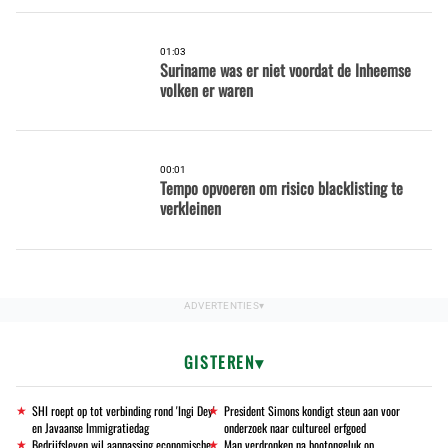
01:03
Suriname was er niet voordat de Inheemse
volken er waren
00:01
Tempo opvoeren om risico blacklisting te
verkleinen
GISTEREN
SHI roept op tot verbinding rond 'Ingi Dey'
President Simons kondigt steun aan voor
en Javaanse Immigratiedag
onderzoek naar cultureel erfgoed
Bedrijfsleven wil aanpassing economische
Man verdronken na bootongeluk op