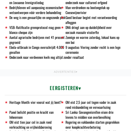
en Javaanse Immigratiedag
onderzoek naar cultureel erfgoed
Bedrijfsleven wil aanpassing economische
Man verdronken na bootongeluk op
wetsontwerpen vóór verdere behandeling
Coesewijnerivier
De weg is een gevaarlijke en ongezonde plek
Goed bestuur begint met verantwoording
afleggen
VSB: Ratificatie grensprotocol mag geen
DNA dringt aan op duidelijkheid over
blanco cheque zijn
oorzaak massale vissterfte
Aantal agrarische bedrijven met 41 procent
Zonnige en warme zaterdag, lokaal kans op
gegroeid
een bui
Ebola-uitbraak in Congo overschrijdt 4.000
9 augustus: Viering zonder recht is een lege
gevallen
ceremonie
Onderzoek naar verdwenen kwik nog altijd zonder resultaat
EERGISTEREN
Heritage Month: vier vooral wat jij bent?
OM eist 2,5 jaar cel tegen vader in zaak
rond mishandeling en verwaarlozing
Panel belicht positie en kracht van
Sri Lanka: Gevangenisrellen eisen drie
Inheemsen
levens te midden van overbevolking
OM eist tien jaar cel in zaak rond
Regering en vakbonden starten gesprekken
verkrachting en vrijheidsberoving
over koopkrachtverbetering