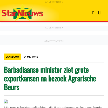
LANDBOUW
04 MEI 10:48
Barbadiaanse minister ziet grote
exportkansen na bezoek Agrarische
Beurs
Minister Mike Noersalim biedt zijn Barbadiaanse collega een hapje