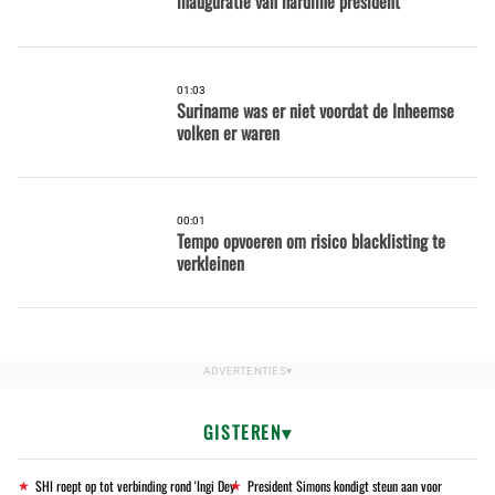
inauguratie van hardline president
01:03
Suriname was er niet voordat de Inheemse
volken er waren
00:01
Tempo opvoeren om risico blacklisting te
verkleinen
GISTEREN
SHI roept op tot verbinding rond 'Ingi Dey'
President Simons kondigt steun aan voor