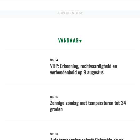
VANDAAG
06:54
VHP: Erkenning, rechtvaardigheid en
verbondenheid op 9 augustus
04:56
Zonnige zondag met temperaturen tot 34
graden
02:58
Autobomaanslag schudt Colombia op na