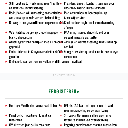
SHI roept op tot verbinding rond 'Ingi Dey'
President Simons kondigt steun aan voor
en Javaanse Immigratiedag
onderzoek naar cultureel erfgoed
Bedrijfsleven wil aanpassing economische
Man verdronken na bootongeluk op
wetsontwerpen vóór verdere behandeling
Coesewijnerivier
De weg is een gevaarlijke en ongezonde plek
Goed bestuur begint met verantwoording
afleggen
VSB: Ratificatie grensprotocol mag geen
DNA dringt aan op duidelijkheid over
blanco cheque zijn
oorzaak massale vissterfte
Aantal agrarische bedrijven met 41 procent
Zonnige en warme zaterdag, lokaal kans op
gegroeid
een bui
Ebola-uitbraak in Congo overschrijdt 4.000
9 augustus: Viering zonder recht is een lege
gevallen
ceremonie
Onderzoek naar verdwenen kwik nog altijd zonder resultaat
EERGISTEREN
Heritage Month: vier vooral wat jij bent?
OM eist 2,5 jaar cel tegen vader in zaak
rond mishandeling en verwaarlozing
Panel belicht positie en kracht van
Sri Lanka: Gevangenisrellen eisen drie
Inheemsen
levens te midden van overbevolking
OM eist tien jaar cel in zaak rond
Regering en vakbonden starten gesprekken