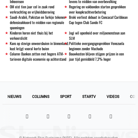
Inheemsen
levens te midden van overbevolking
OM eist tien jaar cel in zaak rond
Regering en vakbonden starten gesprekken
verkrachting en vrijheidsberoving
over koopkrachtverbetering
Saudi-Arabië, Pakistan en Turkije tekenen
Broki verliest debuut in Concacaf Caribbean
defensieakkoord te midden van regionale
Cup tegen Club Sando FC
spanningen
Kinderen horen niet thuis bij het
Jogi wil openheid over miljoenensteun aan
verkeerslicht
SLM
Kans op stevige onweersbuien in binnenland;
Politieke overgangsgesprekken Venezuela
kust krijgt vooral korte buien
beginnen zonder Machado
Column: Banken zetten met hogere ATM-
Bouwkosten blijven stijgen: prijzen in een
tarieven digitale economie op achterstand
jaar tijd gemiddeld 7,3% hoger
NIEUWS
COLUMNS
SPORT
STARTV
VIDEOS
COL