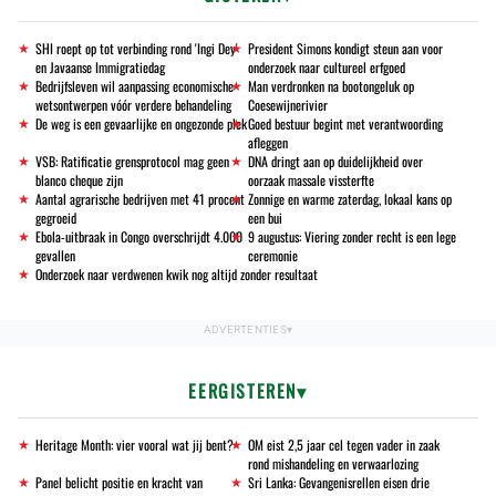
SHI roept op tot verbinding rond 'Ingi Dey'
President Simons kondigt steun aan voor
en Javaanse Immigratiedag
onderzoek naar cultureel erfgoed
Bedrijfsleven wil aanpassing economische
Man verdronken na bootongeluk op
wetsontwerpen vóór verdere behandeling
Coesewijnerivier
De weg is een gevaarlijke en ongezonde plek
Goed bestuur begint met verantwoording
afleggen
VSB: Ratificatie grensprotocol mag geen
DNA dringt aan op duidelijkheid over
blanco cheque zijn
oorzaak massale vissterfte
Aantal agrarische bedrijven met 41 procent
Zonnige en warme zaterdag, lokaal kans op
gegroeid
een bui
Ebola-uitbraak in Congo overschrijdt 4.000
9 augustus: Viering zonder recht is een lege
gevallen
ceremonie
Onderzoek naar verdwenen kwik nog altijd zonder resultaat
EERGISTEREN
Heritage Month: vier vooral wat jij bent?
OM eist 2,5 jaar cel tegen vader in zaak
rond mishandeling en verwaarlozing
Panel belicht positie en kracht van
Sri Lanka: Gevangenisrellen eisen drie