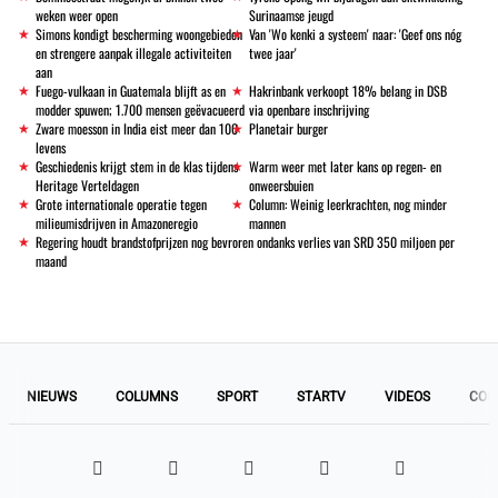
weken weer open
Surinaamse jeugd
Simons kondigt bescherming woongebieden
Van 'Wo kenki a systeem' naar: 'Geef ons nóg
en strengere aanpak illegale activiteiten
twee jaar'
aan
Fuego-vulkaan in Guatemala blijft as en
Hakrinbank verkoopt 18% belang in DSB
modder spuwen; 1.700 mensen geëvacueerd
via openbare inschrijving
Zware moesson in India eist meer dan 100
Planetair burger
levens
Geschiedenis krijgt stem in de klas tijdens
Warm weer met later kans op regen- en
Heritage Verteldagen
onweersbuien
Grote internationale operatie tegen
Column: Weinig leerkrachten, nog minder
milieumisdrijven in Amazoneregio
mannen
Regering houdt brandstofprijzen nog bevroren ondanks verlies van SRD 350 miljoen per
maand
NIEUWS
COLUMNS
SPORT
STARTV
VIDEOS
COL