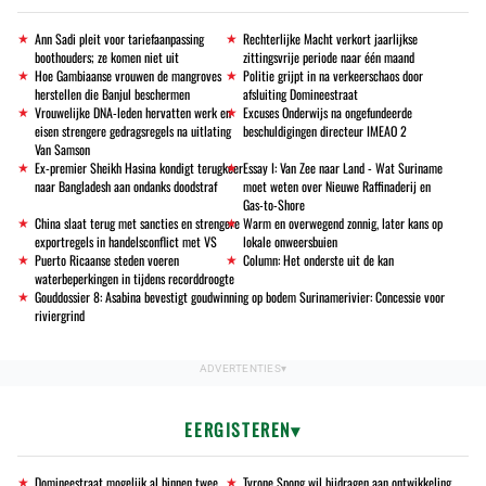
Ann Sadi pleit voor tariefaanpassing
Rechterlijke Macht verkort jaarlijkse
boothouders; ze komen niet uit
zittingsvrije periode naar één maand
Hoe Gambiaanse vrouwen de mangroves
Politie grijpt in na verkeerschaos door
herstellen die Banjul beschermen
afsluiting Domineestraat
Vrouwelijke DNA-leden hervatten werk en
Excuses Onderwijs na ongefundeerde
eisen strengere gedragsregels na uitlating
beschuldigingen directeur IMEAO 2
Van Samson
Ex-premier Sheikh Hasina kondigt terugkeer
Essay I: Van Zee naar Land - Wat Suriname
naar Bangladesh aan ondanks doodstraf
moet weten over Nieuwe Raffinaderij en
Gas-to-Shore
China slaat terug met sancties en strengere
Warm en overwegend zonnig, later kans op
exportregels in handelsconflict met VS
lokale onweersbuien
Puerto Ricaanse steden voeren
Column: Het onderste uit de kan
waterbeperkingen in tijdens recorddroogte
Gouddossier 8: Asabina bevestigt goudwinning op bodem Surinamerivier: Concessie voor
riviergrind
EERGISTEREN
Domineestraat mogelijk al binnen twee
Tyrone Spong wil bijdragen aan ontwikkeling