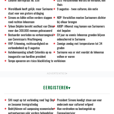
Column: Borrelpraat no. 936
CUS: Verschillende wortels en verhalen, één
thuis
Wereldbank heeft gelijk; maar Suriname
9 augustus - twee culturen, één natie
staat voor een grotere uitdaging
Simons en Adhin willen verdere stappen
NDP: Verschillen moeten Surinamers dichter
rond rechten Inheemsen
bij elkaar brengen
Tyfoon Dolphin bereikt oostkust van China:
ABOP: Afkomst mag kansen van Surinamers
meer dan 300.000 mensen geëvacueerd
niet bepalen
Bestuurder overleden na verkeersongeval
Elf jaar na vonnis: Inheemse gronden blijven
aan Commissaris Weythingweg
onbeschermd in Suriname
VHP: Erkenning, rechtvaardigheid en
Zonnige zondag met temperaturen tot 34
verbondenheid op 9 augustus
graden
Autobomaanslag schudt Colombia op na
Suriname was er niet voordat de Inheemse
inauguratie van hardline president
volken er waren
Tempo opvoeren om risico blacklisting te verkleinen
EERGISTEREN
SHI roept op tot verbinding rond 'Ingi Dey'
President Simons kondigt steun aan voor
en Javaanse Immigratiedag
onderzoek naar cultureel erfgoed
Bedrijfsleven wil aanpassing economische
Man verdronken na bootongeluk op
wetsontwerpen vóór verdere behandeling
Coesewijnerivier