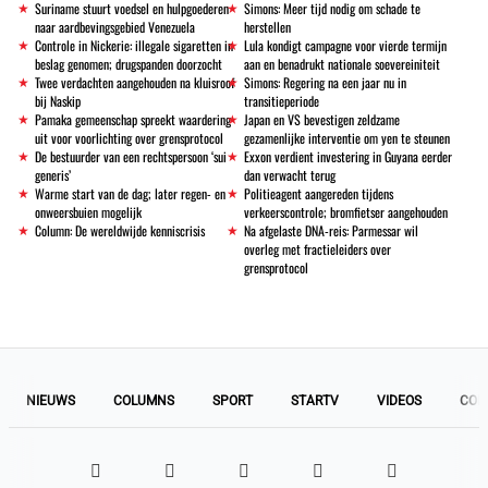
Suriname stuurt voedsel en hulpgoederen
Simons: Meer tijd nodig om schade te
naar aardbevingsgebied Venezuela
herstellen
Controle in Nickerie: illegale sigaretten in
Lula kondigt campagne voor vierde termijn
beslag genomen; drugspanden doorzocht
aan en benadrukt nationale soevereiniteit
Twee verdachten aangehouden na kluisroof
Simons: Regering na een jaar nu in
bij Naskip
transitieperiode
Pamaka gemeenschap spreekt waardering
Japan en VS bevestigen zeldzame
uit voor voorlichting over grensprotocol
gezamenlijke interventie om yen te steunen
De bestuurder van een rechtspersoon ‘sui
Exxon verdient investering in Guyana eerder
generis’
dan verwacht terug
Warme start van de dag; later regen- en
Politieagent aangereden tijdens
onweersbuien mogelijk
verkeerscontrole; bromfietser aangehouden
Column: De wereldwijde kenniscrisis
Na afgelaste DNA-reis: Parmessar wil
overleg met fractieleiders over
grensprotocol
NIEUWS
COLUMNS
SPORT
STARTV
VIDEOS
COL