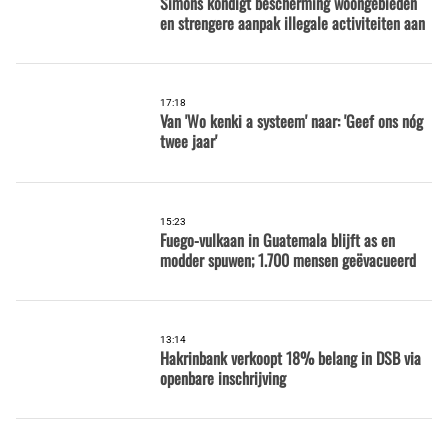
Simons kondigt bescherming woongebieden
en strengere aanpak illegale activiteiten aan
17:18
Van 'Wo kenki a systeem' naar: 'Geef ons nóg
twee jaar'
15:23
Fuego-vulkaan in Guatemala blijft as en
modder spuwen; 1.700 mensen geëvacueerd
13:14
Hakrinbank verkoopt 18% belang in DSB via
openbare inschrijving