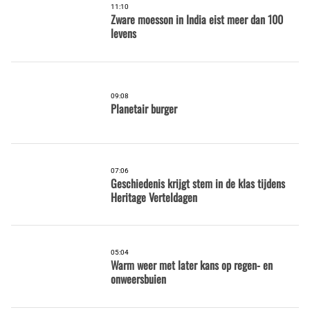
11:10
Zware moesson in India eist meer dan 100
levens
09:08
Planetair burger
07:06
Geschiedenis krijgt stem in de klas tijdens
Heritage Verteldagen
05:04
Warm weer met later kans op regen- en
onweersbuien