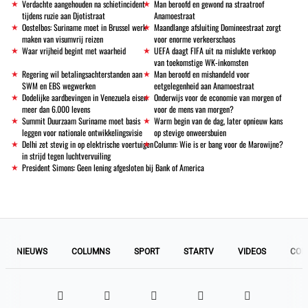
Verdachte aangehouden na schietincident
Man beroofd en gewond na straatroof
tijdens ruzie aan Djotistraat
Anamoestraat
Oostelbos: Suriname moet in Brussel werk
Maandlange afsluiting Domineestraat zorgt
maken van visumvrij reizen
voor enorme verkeerschaos
Waar vrijheid begint met waarheid
UEFA daagt FIFA uit na mislukte verkoop
van toekomstige WK-inkomsten
Regering wil betalingsachterstanden aan
Man beroofd en mishandeld voor
SWM en EBS wegwerken
eetgelegenheid aan Anamoestraat
Dodelijke aardbevingen in Venezuela eisen
Onderwijs voor de economie van morgen of
meer dan 6.000 levens
voor de mens van morgen?
Summit Duurzaam Suriname moet basis
Warm begin van de dag, later opnieuw kans
leggen voor nationale ontwikkelingsvisie
op stevige onweersbuien
Delhi zet stevig in op elektrische voertuigen
Column: Wie is er bang voor de Marowijne?
in strijd tegen luchtvervuiling
President Simons: Geen lening afgesloten bij Bank of America
NIEUWS
COLUMNS
SPORT
STARTV
VIDEOS
COL