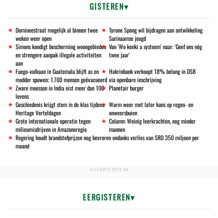
GISTEREN
Domineestraat mogelijk al binnen twee
Tyrone Spong wil bijdragen aan ontwikkeling
weken weer open
Surinaamse jeugd
Simons kondigt bescherming woongebieden
Van 'Wo kenki a systeem' naar: 'Geef ons nóg
en strengere aanpak illegale activiteiten
twee jaar'
aan
Fuego-vulkaan in Guatemala blijft as en
Hakrinbank verkoopt 18% belang in DSB
modder spuwen; 1.700 mensen geëvacueerd
via openbare inschrijving
Zware moesson in India eist meer dan 100
Planetair burger
levens
Geschiedenis krijgt stem in de klas tijdens
Warm weer met later kans op regen- en
Heritage Verteldagen
onweersbuien
Grote internationale operatie tegen
Column: Weinig leerkrachten, nog minder
milieumisdrijven in Amazoneregio
mannen
Regering houdt brandstofprijzen nog bevroren ondanks verlies van SRD 350 miljoen per
maand
EERGISTEREN