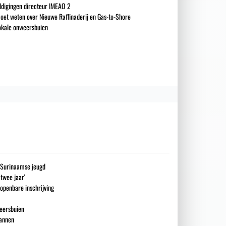
ldigingen directeur IMEAO 2
oet weten over Nieuwe Raffinaderij en Gas-to-Shore
okale onweersbuien
g Surinaamse jeugd
 twee jaar'
openbare inschrijving
eersbuien
mannen