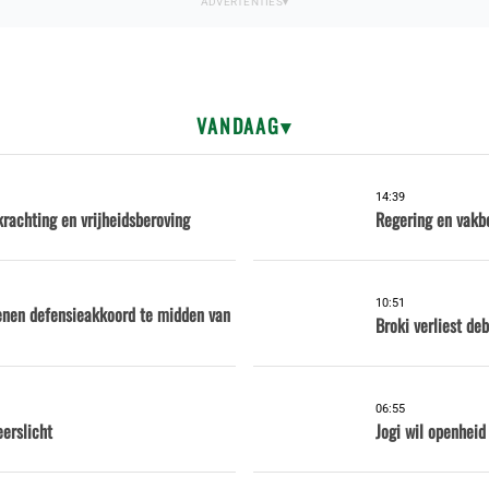
VANDAAG
14:39
krachting en vrijheidsberoving
Regering en vakb
10:51
kenen defensieakkoord te midden van
Broki verliest d
06:55
eerslicht
Jogi wil openhei