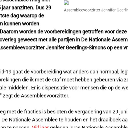
 jaar aanzitten. Dus 29
Assembleevoorzitter Jennifer Geerl
aatste dag waarop de
en kunnen worden
 Daarom worden de voorbereidingen getroffen voor deze
overleg geweest met alle partijen in De Nationale Assemb
ssembleevoorzitter Jennifer Geerlings-Simons op een v
.
id-19 gaat de voorbereiding wat anders dan normaal, le
sprekingen die ik met de staf moet hebben gebeuren via 
tale middelen. Er is dispensatie voor mensen die op de w
," zegt de Assembleevoorzitter.
eg met de fracties is besloten de vergadering van 29 juni 
De Nationale Assemblee te houden en het draaiboek aa
aan te passen.
Vijf jaar
geleden is De Nationale Assemble