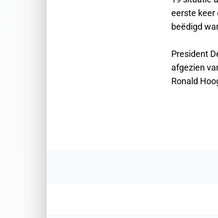
eerste keer
beëdigd ware
President D
afgezien va
Ronald Hoog