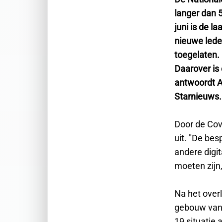
langer dan 5
juni is de l
nieuwe led
toegelaten.
Daarover is 
antwoordt A
Starnieuws
Door de Cov
uit. "De be
andere digi
moeten zijn
Na het overl
gebouw van 
19 situatie 