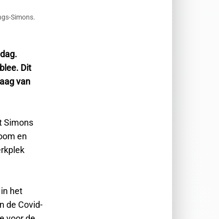
ings-Simons.
 dag.
lee. Dit
raag van
gt Simons
zoom en
erkplek
in het
n de Covid-
e voor de