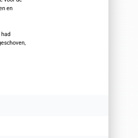
en en
, had
pgeschoven,