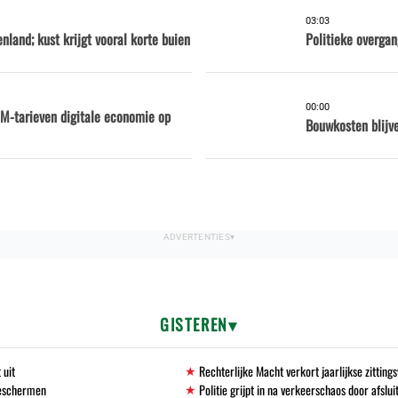
03:03
nland; kust krijgt vooral korte buien
Politieke overga
00:00
M-tarieven digitale economie op
Bouwkosten blijve
GISTEREN
 uit
Rechterlijke Macht verkort jaarlijkse zittin
beschermen
Politie grijpt in na verkeerschaos door afslu