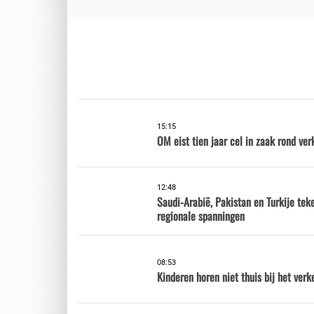
15:15
OM eist tien jaar cel in zaak rond ver
12:48
Saudi-Arabië, Pakistan en Turkije te
regionale spanningen
08:53
Kinderen horen niet thuis bij het verk