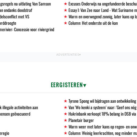
gsregels na uitlating Van Samson
Excuses Onderwijs na ongefundeerde beschu
an ondanks doodstraf
Essay I: Van Zee naar Land - Wat Suriname m
delsconflict met VS
Warm en overwegend zonnig, later kans op l
corddroogte
Column: Het onderste uit de kan
erivier: Concessie voor riviergrind
EERGISTEREN
Tyrone Spong wil bijdragen aan ontwikkelin
llegale activiteiten aan
Van 'Wo kenki a systeem' naar: 'Geef ons nóg
 mensen geëvacueerd
Hakrinbank verkoopt 18% belang in DSB via 
Planetair burger
Warm weer met later kans op regen- en onw
eregio
Column: Weinig leerkrachten, nog minder 