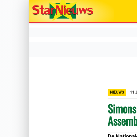
NIEUWS
11 
Simons:
Assemb
De Nationa