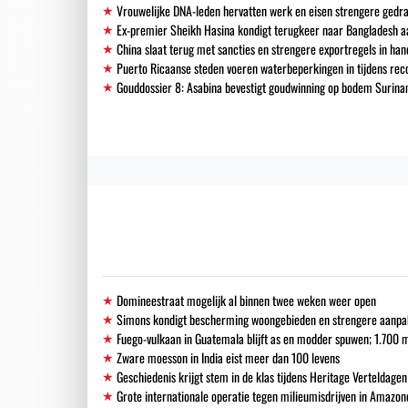
Vrouwelijke DNA-leden hervatten werk en eisen strengere gedra
Ex-premier Sheikh Hasina kondigt terugkeer naar Bangladesh a
China slaat terug met sancties en strengere exportregels in han
Puerto Ricaanse steden voeren waterbeperkingen in tijdens re
Gouddossier 8: Asabina bevestigt goudwinning op bodem Surinam
Domineestraat mogelijk al binnen twee weken weer open
Simons kondigt bescherming woongebieden en strengere aanpak i
Fuego-vulkaan in Guatemala blijft as en modder spuwen; 1.700
Zware moesson in India eist meer dan 100 levens
Geschiedenis krijgt stem in de klas tijdens Heritage Verteldagen
Grote internationale operatie tegen milieumisdrijven in Amazon