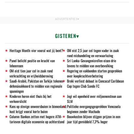
GISTEREN
Heritage Month: vier vooral wat jij bent?
OM eist 2,5 jaar cel tegen vader in zaak
rond mishandeling en verwaarlozing
Panel belicht positie en kracht van
Sri Lanka: Gevangenisrellen eisen drie
Inheemsen
levens te midden van overbevolking
OM eist tien jaar cel in zaak rond
Regering en vakbonden starten gesprekken
verkrachting en vrijheidsberoving
over koopkrachtverbetering
Saudi-Arabië, Pakistan en Turkije tekenen
Broki verliest debuut in Concacaf Caribbean
defensieakkoord te midden van regionale
Cup tegen Club Sando FC
spanningen
Kinderen horen niet thuis bij het
Jogi wil openheid over miljoenensteun aan
verkeerslicht
SLM
Kans op stevige onweersbuien in binnenland;
Politieke overgangsgesprekken Venezuela
kust krijgt vooral korte buien
beginnen zonder Machado
Column: Banken zetten met hogere ATM-
Bouwkosten blijven stijgen: prijzen in een
tarieven digitale economie op achterstand
jaar tijd gemiddeld 7,3% hoger