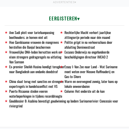
EERGISTEREN
Ann Sadi pleit voor tariefaanpassing
Rechterlijke Macht verkort jaarlijkse
boothouders; ze komen niet uit
zittingsvrije periode naar één maand
Hoe Gambiaanse vrouwen de mangroves
Politie grijpt in na verkeerschaos door
herstellen die Banjul beschermen
afsluiting Domineestraat
Vrouwelijke DNA-leden hervatten werk en
Excuses Onderwijs na ongefundeerde
eisen strengere gedragsregels na uitlating
beschuldigingen directeur IMEAO 2
Van Samson
Ex-premier Sheikh Hasina kondigt terugkeer
Essay I: Van Zee naar Land - Wat Suriname
naar Bangladesh aan ondanks doodstraf
moet weten over Nieuwe Raffinaderij en
Gas-to-Shore
China slaat terug met sancties en strengere
Warm en overwegend zonnig, later kans op
exportregels in handelsconflict met VS
lokale onweersbuien
Puerto Ricaanse steden voeren
Column: Het onderste uit de kan
waterbeperkingen in tijdens recorddroogte
Gouddossier 8: Asabina bevestigt goudwinning op bodem Surinamerivier: Concessie voor
riviergrind