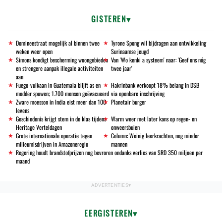
GISTEREN
Domineestraat mogelijk al binnen twee
Tyrone Spong wil bijdragen aan ontwikkeling
weken weer open
Surinaamse jeugd
Simons kondigt bescherming woongebieden
Van 'Wo kenki a systeem' naar: 'Geef ons nóg
en strengere aanpak illegale activiteiten
twee jaar'
aan
Fuego-vulkaan in Guatemala blijft as en
Hakrinbank verkoopt 18% belang in DSB
modder spuwen; 1.700 mensen geëvacueerd
via openbare inschrijving
Zware moesson in India eist meer dan 100
Planetair burger
levens
Geschiedenis krijgt stem in de klas tijdens
Warm weer met later kans op regen- en
Heritage Verteldagen
onweersbuien
Grote internationale operatie tegen
Column: Weinig leerkrachten, nog minder
milieumisdrijven in Amazoneregio
mannen
Regering houdt brandstofprijzen nog bevroren ondanks verlies van SRD 350 miljoen per
maand
EERGISTEREN