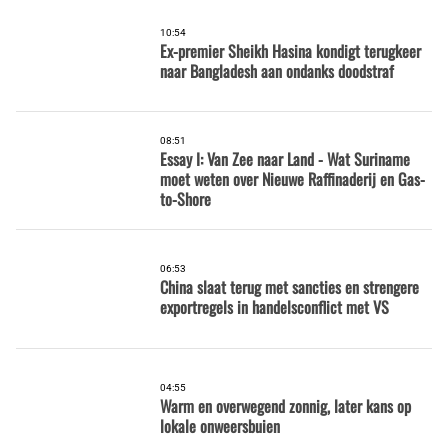
10:54
Ex-premier Sheikh Hasina kondigt terugkeer
naar Bangladesh aan ondanks doodstraf
08:51
Essay I: Van Zee naar Land - Wat Suriname
moet weten over Nieuwe Raffinaderij en Gas-
to-Shore
06:53
China slaat terug met sancties en strengere
exportregels in handelsconflict met VS
04:55
Warm en overwegend zonnig, later kans op
lokale onweersbuien