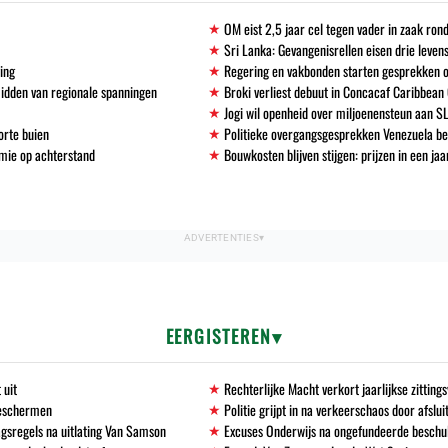
OM eist 2,5 jaar cel tegen vader in zaak ro
Sri Lanka: Gevangenisrellen eisen drie leven
ving
Regering en vakbonden starten gesprekken 
midden van regionale spanningen
Broki verliest debuut in Concacaf Caribbean
Jogi wil openheid over miljoenensteun aan S
orte buien
Politieke overgangsgesprekken Venezuela b
mie op achterstand
Bouwkosten blijven stijgen: prijzen in een ja
EERGISTEREN
 uit
Rechterlijke Macht verkort jaarlijkse zittin
beschermen
Politie grijpt in na verkeerschaos door afslu
gsregels na uitlating Van Samson
Excuses Onderwijs na ongefundeerde beschu