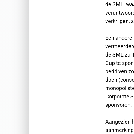
de SML, waa
verantwoorde
verkrijgen,
Een andere 
vermeerdere
de SML zal 
Cup te spon
bedrijven z
doen (conso
monopoliste
Corporate So
sponsoren.
Aangezien he
aanmerking t