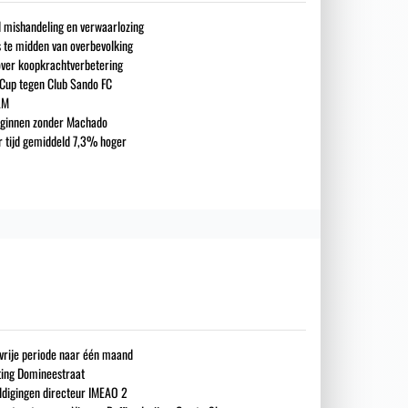
nd mishandeling en verwaarlozing
s te midden van overbevolking
over koopkrachtverbetering
 Cup tegen Club Sando FC
LM
eginnen zonder Machado
ar tijd gemiddeld 7,3% hoger
gsvrije periode naar één maand
iting Domineestraat
ldigingen directeur IMEAO 2