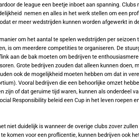
rdoor de league een beetje inboet aan spanning. Clubs
lijkheid nemen en alles in het werk stellen om een profl
 zodat er meer wedstrijden kunnen worden afgewerkt in 
manier om het aantal te spelen wedstrijden per seizoen 
n, is om meerdere competities te organiseren. De stuur
flink aan de bak moeten om bedrijven te enthousiasmer
soren. Grote bedrijven zouden dat alleen kunnen doen, m
ouden ook de mogelijkheid moeten hebben om dat in vere
rtium). Vooral bedrijven die een behoorlijke omzet hebb
n zijn of dat geruime tijd waren, kunnen als onderdeel v
cial Responsibility beleid een Cup in het leven roepen e
t niet duidelijk is wanneer de overige clubs zover zullen 
e komen voor een proflicentie, kunnen bedrijven ook het 