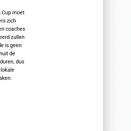
en Cup moet
rs zich
 en coaches
eerd zullen
de is geen
nuit de
 duren, dus
lokale
maken.