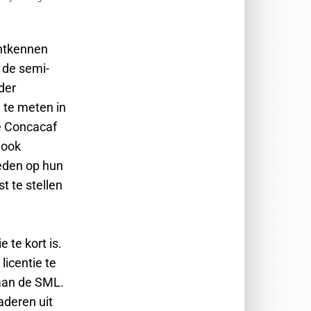
ontkennen
 de semi-
der
 te meten in
e Concacaf
 ook
eden op hun
t te stellen
 te kort is.
icentie te
aan de SML.
aderen uit