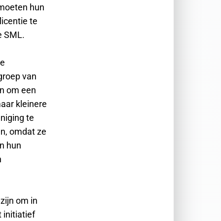
 moeten hun
icentie te
de SML.
te
groep van
en om een
aar kleinere
niging te
en, omdat ze
an hun
n
zijn om in
initiatief