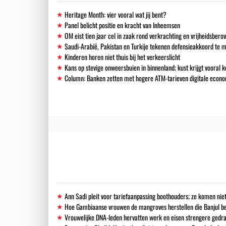
Heritage Month: vier vooral wat jij bent?
Panel belicht positie en kracht van Inheemsen
OM eist tien jaar cel in zaak rond verkrachting en vrijheidsbero
Saudi-Arabië, Pakistan en Turkije tekenen defensieakkoord te 
Kinderen horen niet thuis bij het verkeerslicht
Kans op stevige onweersbuien in binnenland; kust krijgt vooral k
Column: Banken zetten met hogere ATM-tarieven digitale econo
Ann Sadi pleit voor tariefaanpassing boothouders; ze komen niet
Hoe Gambiaanse vrouwen de mangroves herstellen die Banjul 
Vrouwelijke DNA-leden hervatten werk en eisen strengere gedra