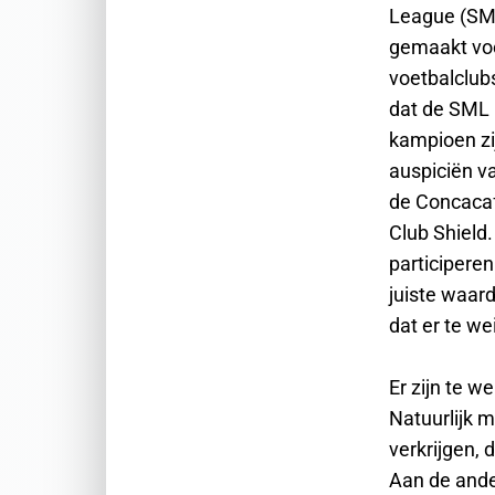
League (SML
gemaakt vo
voetbalclub
dat de SML 
kampioen zi
auspiciën v
de Concacaf
Club Shield
participere
juiste waar
dat er te w
Er zijn te w
Natuurlijk 
verkrijgen,
Aan de ande