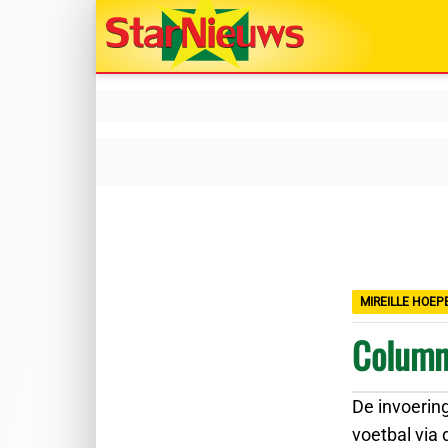
MIREILLE HOEP
Column
De invoerin
voetbal via