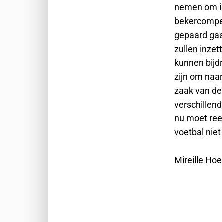
nemen om in
bekercompet
gepaard gaan
zullen inze
kunnen bijd
zijn om naar
zaak van de
verschillen
nu moet ree
voetbal nie
Mireille Hoe