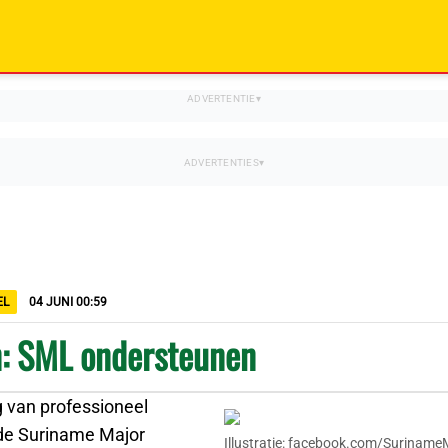
EL
04 JUNI 00:59
: SML ondersteunen
g van professioneel
 de Suriname Major
Illustratie: facebook.com/Surinam