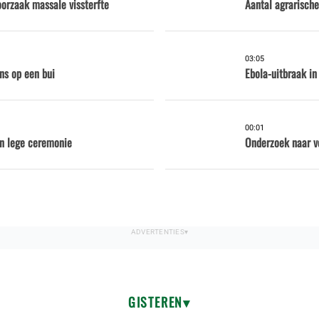
oorzaak massale vissterfte
Aantal agrarische
03:05
ns op een bui
Ebola-uitbraak in
00:01
en lege ceremonie
Onderzoek naar v
GISTEREN