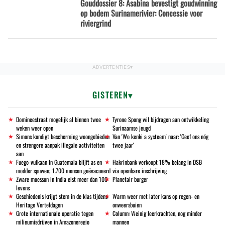
Gouddossier 8: Asabina bevestigt goudwinning
op bodem Surinamerivier: Concessie voor
riviergrind
GISTEREN
Domineestraat mogelijk al binnen twee
Tyrone Spong wil bijdragen aan ontwikkeling
weken weer open
Surinaamse jeugd
Simons kondigt bescherming woongebieden
Van 'Wo kenki a systeem' naar: 'Geef ons nóg
en strengere aanpak illegale activiteiten
twee jaar'
aan
Fuego-vulkaan in Guatemala blijft as en
Hakrinbank verkoopt 18% belang in DSB
modder spuwen; 1.700 mensen geëvacueerd
via openbare inschrijving
Zware moesson in India eist meer dan 100
Planetair burger
levens
Geschiedenis krijgt stem in de klas tijdens
Warm weer met later kans op regen- en
Heritage Verteldagen
onweersbuien
Grote internationale operatie tegen
Column: Weinig leerkrachten, nog minder
milieumisdrijven in Amazoneregio
mannen