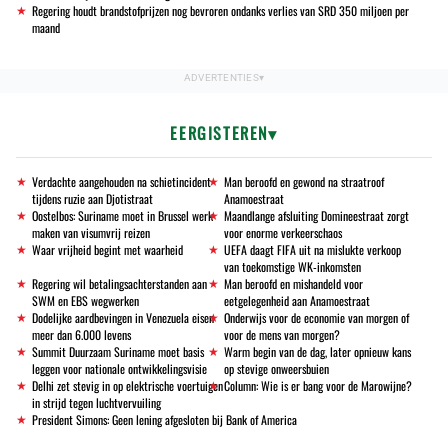
Regering houdt brandstofprijzen nog bevroren ondanks verlies van SRD 350 miljoen per
maand
EERGISTEREN
Verdachte aangehouden na schietincident
Man beroofd en gewond na straatroof
tijdens ruzie aan Djotistraat
Anamoestraat
Oostelbos: Suriname moet in Brussel werk
Maandlange afsluiting Domineestraat zorgt
maken van visumvrij reizen
voor enorme verkeerschaos
Waar vrijheid begint met waarheid
UEFA daagt FIFA uit na mislukte verkoop
van toekomstige WK-inkomsten
Regering wil betalingsachterstanden aan
Man beroofd en mishandeld voor
SWM en EBS wegwerken
eetgelegenheid aan Anamoestraat
Dodelijke aardbevingen in Venezuela eisen
Onderwijs voor de economie van morgen of
meer dan 6.000 levens
voor de mens van morgen?
Summit Duurzaam Suriname moet basis
Warm begin van de dag, later opnieuw kans
leggen voor nationale ontwikkelingsvisie
op stevige onweersbuien
Delhi zet stevig in op elektrische voertuigen
Column: Wie is er bang voor de Marowijne?
in strijd tegen luchtvervuiling
President Simons: Geen lening afgesloten bij Bank of America