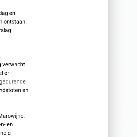
ddag en
n ontstaan.
rslag
,
g verwacht.
l er
n gedurende
indstoten en
Marowijne,
en- en
gheid