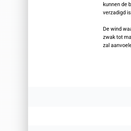
kunnen de b
verzadigd is
De wind waai
zwak tot ma
zal aanvoel