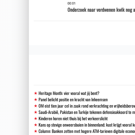
00:01
Onderzoek naar verdwenen kwik nog al
Heritage Month: vier vooral wat jij bent?
Panel belicht positie en kracht van Inheemsen
OM eist tien jaar cel in zaak rond verkrachting en vrijheidsbero
Saudi-Arabië, Pakistan en Turkije tekenen defensieakkoord te 
Kinderen horen niet thuis bij het verkeerslicht
Kans op stevige onweersbuien in binnenland; kust krijgt vooral k
Column: Banken zetten met hogere ATM-tarieven digitale econo