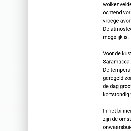
wolkenveld
ochtend vor
vroege avon
De atmosfeer
mogelijk is.
Voor de kus
Saramacca, 
De temperat
geregeld zo
de dag groo
kortstondig 
In het binn
zijn de oms
onweersbuie