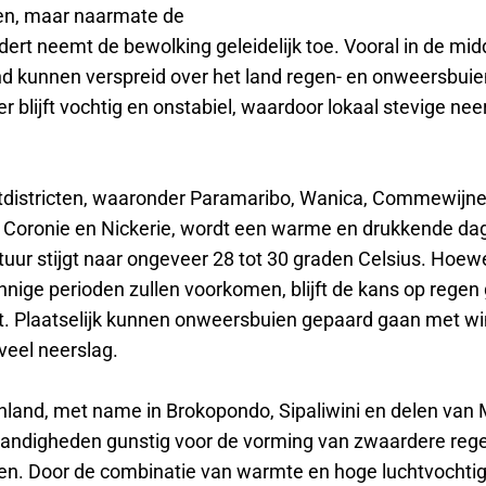
en, maar naarmate de
dert neemt de bewolking geleidelijk toe. Vooral in de mi
d kunnen verspreid over het land regen- en onweersbuie
 blijft vochtig en onstabiel, waardoor lokaal stevige nee
tdistricten, waaronder Paramaribo, Wanica, Commewijne
Coronie en Nickerie, wordt een warme en drukkende da
uur stijgt naar ongeveer 28 tot 30 graden Celsius. Hoewe
nnige perioden zullen voorkomen, blijft de kans op rege
t. Plaatselijk kunnen onweersbuien gepaard gaan met w
veel neerslag.
enland, met name in Brokopondo, Sipaliwini en delen van 
tandigheden gunstig voor de vorming van zwaardere reg
n. Door de combinatie van warmte en hoge luchtvochti