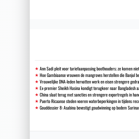
Ann Sadi pleit voor tariefaanpassing boothouders; ze komen niet
Hoe Gambiaanse vrouwen de mangroves herstellen die Banjul 
Vrouwelijke DNA-leden hervatten werk en eisen strengere gedra
Ex-premier Sheikh Hasina kondigt terugkeer naar Bangladesh a
China slaat terug met sancties en strengere exportregels in han
Puerto Ricaanse steden voeren waterbeperkingen in tijdens re
Gouddossier 8: Asabina bevestigt goudwinning op bodem Surinam