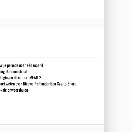
gsvrije periode naar één maand
iting Domineestraat
ldigingen directeur IMEAO 2
oet weten over Nieuwe Raffinaderij en Gas-to-Shore
okale onweersbuien