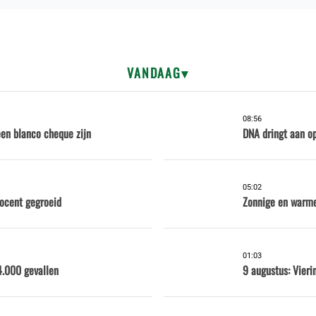
VANDAAG
08:56
een blanco cheque zijn
DNA dringt aan op
05:02
rocent gegroeid
Zonnige en warme
01:03
4.000 gevallen
9 augustus: Vieri