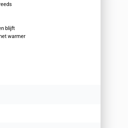
 reeds
 blijft
r het warmer