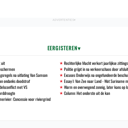
EERGISTEREN
 uit
Rechterlijke Macht verkort jaarlijkse zittin
beschermen
Politie grijpt in na verkeerschaos door afslu
gsregels na uitlating Van Samson
Excuses Onderwijs na ongefundeerde beschu
an ondanks doodstraf
Essay I: Van Zee naar Land - Wat Suriname m
delsconflict met VS
Warm en overwegend zonnig, later kans op l
corddroogte
Column: Het onderste uit de kan
erivier: Concessie voor riviergrind