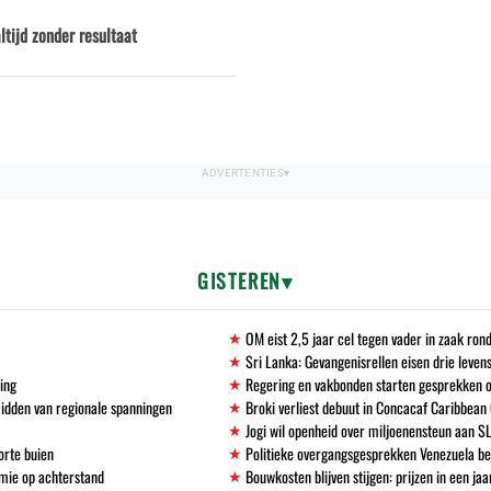
tijd zonder resultaat
GISTEREN
OM eist 2,5 jaar cel tegen vader in zaak ro
Sri Lanka: Gevangenisrellen eisen drie leven
ving
Regering en vakbonden starten gesprekken 
midden van regionale spanningen
Broki verliest debuut in Concacaf Caribbean
Jogi wil openheid over miljoenensteun aan S
orte buien
Politieke overgangsgesprekken Venezuela b
mie op achterstand
Bouwkosten blijven stijgen: prijzen in een ja