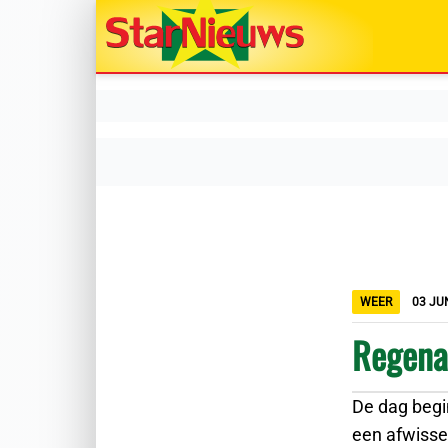
WEER
03 JUN
Regenac
De dag begi
een afwisse