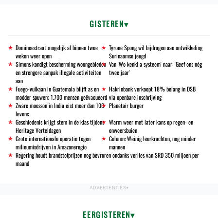
GISTEREN
Domineestraat mogelijk al binnen twee
Tyrone Spong wil bijdragen aan ontwikkeling
weken weer open
Surinaamse jeugd
Simons kondigt bescherming woongebieden
Van 'Wo kenki a systeem' naar: 'Geef ons nóg
en strengere aanpak illegale activiteiten
twee jaar'
aan
Fuego-vulkaan in Guatemala blijft as en
Hakrinbank verkoopt 18% belang in DSB
modder spuwen; 1.700 mensen geëvacueerd
via openbare inschrijving
Zware moesson in India eist meer dan 100
Planetair burger
levens
Geschiedenis krijgt stem in de klas tijdens
Warm weer met later kans op regen- en
Heritage Verteldagen
onweersbuien
Grote internationale operatie tegen
Column: Weinig leerkrachten, nog minder
milieumisdrijven in Amazoneregio
mannen
Regering houdt brandstofprijzen nog bevroren ondanks verlies van SRD 350 miljoen per
maand
EERGISTEREN