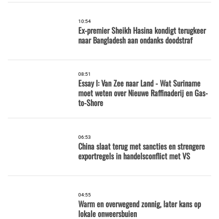
10:54
Ex-premier Sheikh Hasina kondigt terugkeer
naar Bangladesh aan ondanks doodstraf
08:51
Essay I: Van Zee naar Land - Wat Suriname
moet weten over Nieuwe Raffinaderij en Gas-
to-Shore
06:53
China slaat terug met sancties en strengere
exportregels in handelsconflict met VS
04:55
Warm en overwegend zonnig, later kans op
lokale onweersbuien