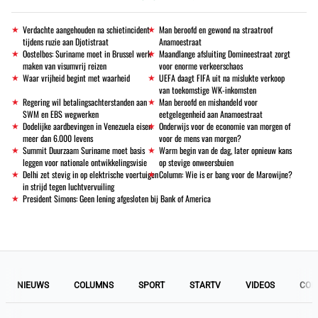
Verdachte aangehouden na schietincident
Man beroofd en gewond na straatroof
tijdens ruzie aan Djotistraat
Anamoestraat
Oostelbos: Suriname moet in Brussel werk
Maandlange afsluiting Domineestraat zorgt
maken van visumvrij reizen
voor enorme verkeerschaos
Waar vrijheid begint met waarheid
UEFA daagt FIFA uit na mislukte verkoop
van toekomstige WK-inkomsten
Regering wil betalingsachterstanden aan
Man beroofd en mishandeld voor
SWM en EBS wegwerken
eetgelegenheid aan Anamoestraat
Dodelijke aardbevingen in Venezuela eisen
Onderwijs voor de economie van morgen of
meer dan 6.000 levens
voor de mens van morgen?
Summit Duurzaam Suriname moet basis
Warm begin van de dag, later opnieuw kans
leggen voor nationale ontwikkelingsvisie
op stevige onweersbuien
Delhi zet stevig in op elektrische voertuigen
Column: Wie is er bang voor de Marowijne?
in strijd tegen luchtvervuiling
President Simons: Geen lening afgesloten bij Bank of America
NIEUWS
COLUMNS
SPORT
STARTV
VIDEOS
COL