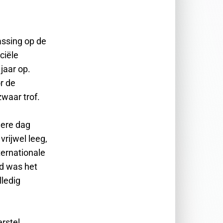
assing op de
ciële
 jaar op.
r de
waar trof.
dere dag
rijwel leeg,
ternationale
nd was het
lledig
rstel,