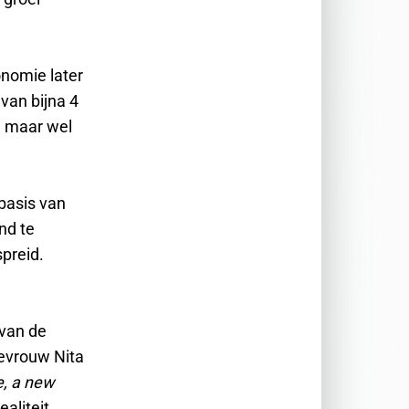
onomie later
van bijna 4
, maar wel
basis van
nd te
preid.
van de
evrouw Nita
de, a new
aliteit.