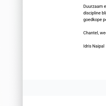
Duurzaam ec
discipline b
goedkope po
Chantel, wee
Idris Naipal