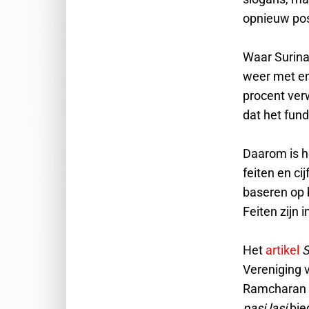
opnieuw posi
Waar Surina
weer met enk
procent verw
dat het fund
Daarom is he
feiten en ci
baseren op 
Feiten zijn
Het
artikel
S
Vereniging 
Ramcharan 
pasi lasi
bie