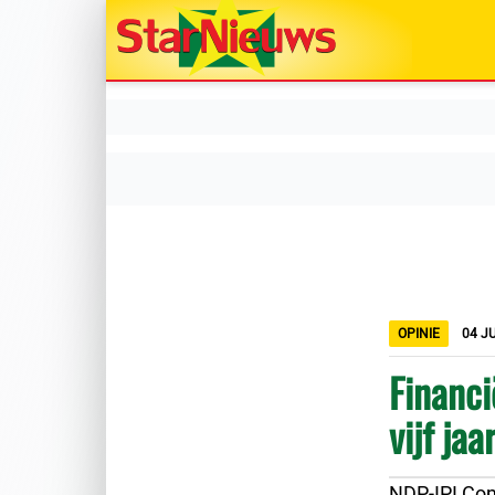
OPINIE
04 JU
Financi
vijf jaa
NDP-IPI Co