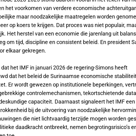
e en het voorkomen van verdere economische achteruitgan
eilijke maar noodzakelijke maatregelen worden genom
er op koers te krijgen. Dat proces was niet populair, ma
jk. Het herstel van een economie die jarenlang uit balan
eg om tijd, discipline en consistent beleid. En president 
or elkaar gekregen.
 dat het IMF in januari 2026 de regering-Simons heeft
d dat het beleid de Surinaamse economische stabilitei
et. Er wordt gewezen op institutionele beperkingen, vert
gebrekkige controlemechanismen, tekortschietende data
deskundige capaciteit. Daarnaast signaleert het IMF een
trokkenheid bij de uitvoering van noodzakelijke hervormi
huwingen die niet lichtvaardig terzijde mogen worden ge
itieke daadkracht ontbreekt, nemen begrotingsrisico’s en
en toe.