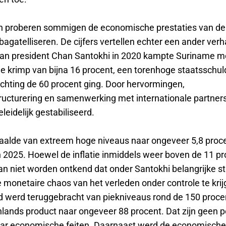
 proberen sommigen de economische prestaties van de 
bagatelliseren. De cijfers vertellen echter een ander verha
an president Chan Santokhi in 2020 kampte Suriname m
 krimp van bijna 16 procent, een torenhoge staatsschul
 richting de 60 procent ging. Door hervormingen,
ructurering en samenwerking met internationale partner
eidelijk gestabiliseerd.
 daalde van extreem hoge niveaus naar ongeveer 5,8 proce
n 2025. Hoewel de inflatie inmiddels weer boven de 11 pr
an niet worden ontkend dat onder Santokhi belangrijke st
 monetaire chaos van het verleden onder controle te krij
d werd teruggebracht van piekniveaus rond de 150 proce
lands product naar ongeveer 88 procent. Dat zijn geen po
ar economische feiten. Daarnaast werd de economische