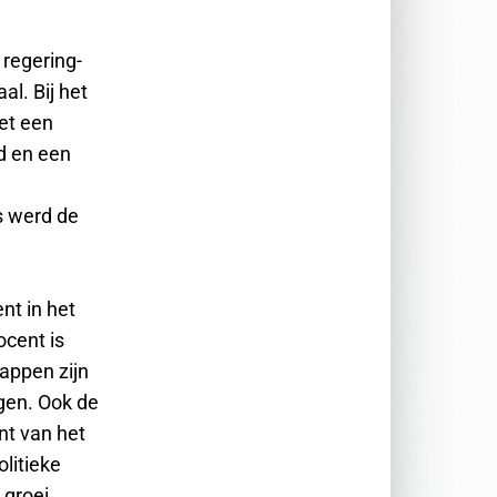
regering-
al. Bij het
et een
d en een
s werd de
nt in het
ocent is
appen zijn
gen. Ook de
nt van het
litieke
 groei