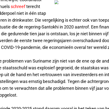
muels
schreef
terecht
derpoel niet in één stap
en in drinkwater. Die vergelijking is echter ook van toep
ituatie die de regering-Santokhi in 2020 aantrof. Een finan
ie gedurende tien jaar is ontstaan, los je niet binnen vijf
erden de eerste twee regeringsjaren overschaduwd doo
 COVID-19-pandemie, die economieën overal ter wereld z
le problemen van Suriname zijn niet van de ene op de an
 staatsschuld was explosief gegroeid, de staatskas was v
liep uit de hand en het vertrouwen van investeerders en in
instellingen was ernstig beschadigd. Tegen die achtergro
h om te verwachten dat alle problemen binnen vijf jaar vo
opgelost.
riode 2020-2025 stond daarom vooral in het teken van he