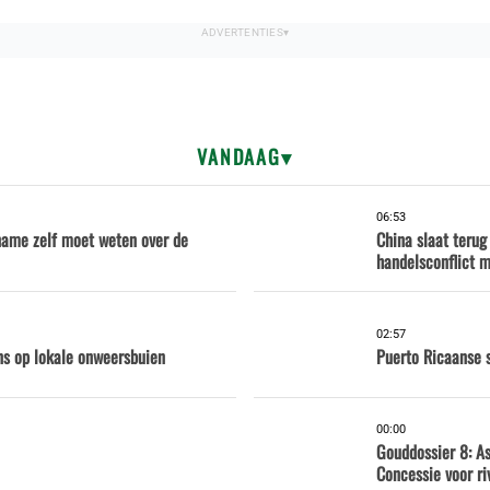
VANDAAG
06:53
iname zelf moet weten over de
China slaat terug
handelsconflict 
02:57
ns op lokale onweersbuien
Puerto Ricaanse 
00:00
Gouddossier 8: A
Concessie voor ri