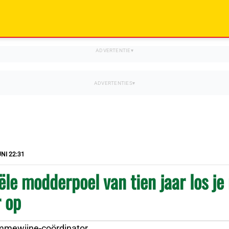
NI 22:31
ële modderpoel van tien jaar los je 
r op
mmewijne-coördinator