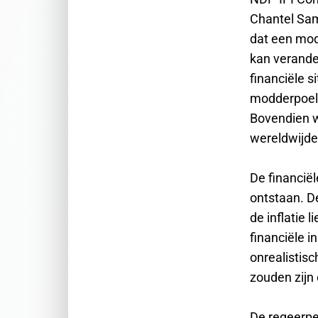
Chantel Sa
dat een mod
kan verander
financiële s
modderpoel d
Bovendien w
wereldwijde
De financië
ontstaan. De
de inflatie 
financiële 
onrealistisc
zouden zijn 
De regeerpe