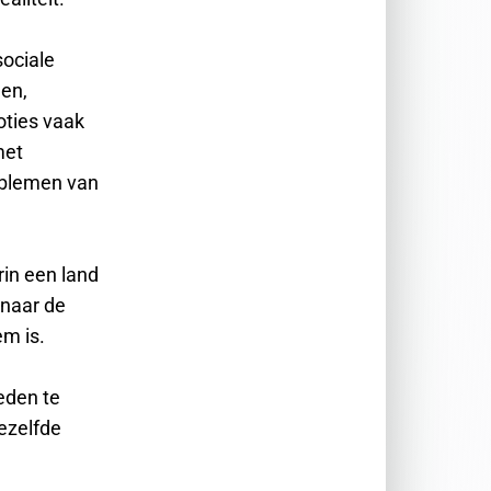
sociale
en,
oties vaak
met
oblemen van
rin een land
 naar de
em is.
leden te
ezelfde