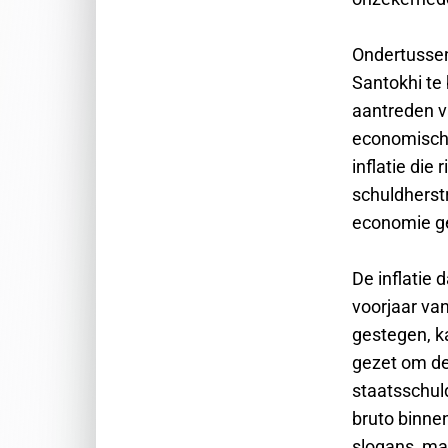
Ondertussen
Santokhi te 
aantreden v
economische
inflatie die
schuldherst
economie gel
De inflatie
voorjaar va
gestegen, k
gezet om de
staatsschul
bruto binnen
slogans, ma