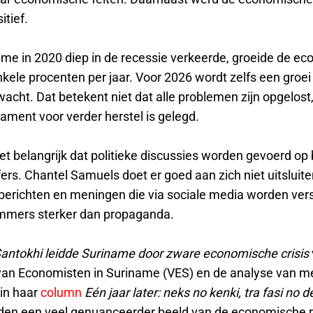
tief.
me in 2020 diep in de recessie verkeerde, groeide de ec
ele procenten per jaar. Voor 2026 wordt zelfs een groei 
acht. Dat betekent niet dat alle problemen zijn opgelost
ament voor verder herstel is gelegd.
t belangrijk dat politieke discussies worden gevoerd op 
jfers. Chantel Samuels doet er goed aan zich niet uitsluite
berichten en meningen die via sociale media worden vers
 immers sterker dan propaganda.
antokhi leidde Suriname door zware economische crisis
van Economisten in Suriname (VES) en de analyse van m
in haar
column
Eén jaar later: neks no kenki, tra fasi no 
den een veel genuanceerder beeld van de economische re