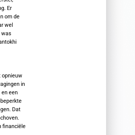
g. Er
en om de
ar wel
s was
Santokhi
t opnieuw
ragingen in
 en een
 beperkte
ngen. Dat
schoven.
 financiële