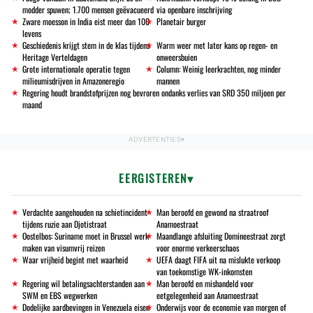
modder spuwen; 1.700 mensen geëvacueerd
via openbare inschrijving
Zware moesson in India eist meer dan 100
Planetair burger
levens
Geschiedenis krijgt stem in de klas tijdens
Warm weer met later kans op regen- en
Heritage Verteldagen
onweersbuien
Grote internationale operatie tegen
Column: Weinig leerkrachten, nog minder
milieumisdrijven in Amazoneregio
mannen
Regering houdt brandstofprijzen nog bevroren ondanks verlies van SRD 350 miljoen per
maand
EERGISTEREN
Verdachte aangehouden na schietincident
Man beroofd en gewond na straatroof
tijdens ruzie aan Djotistraat
Anamoestraat
Oostelbos: Suriname moet in Brussel werk
Maandlange afsluiting Domineestraat zorgt
maken van visumvrij reizen
voor enorme verkeerschaos
Waar vrijheid begint met waarheid
UEFA daagt FIFA uit na mislukte verkoop
van toekomstige WK-inkomsten
Regering wil betalingsachterstanden aan
Man beroofd en mishandeld voor
SWM en EBS wegwerken
eetgelegenheid aan Anamoestraat
Dodelijke aardbevingen in Venezuela eisen
Onderwijs voor de economie van morgen of