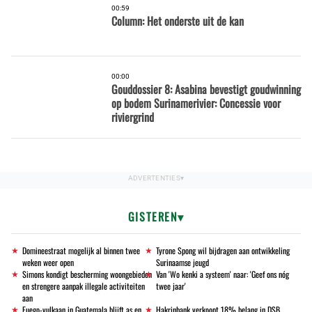
00:59
Column: Het onderste uit de kan
00:00
Gouddossier 8: Asabina bevestigt goudwinning
op bodem Surinamerivier: Concessie voor
riviergrind
GISTEREN
Domineestraat mogelijk al binnen twee
Tyrone Spong wil bijdragen aan ontwikkeling
weken weer open
Surinaamse jeugd
Simons kondigt bescherming woongebieden
Van 'Wo kenki a systeem' naar: 'Geef ons nóg
en strengere aanpak illegale activiteiten
twee jaar'
aan
Fuego-vulkaan in Guatemala blijft as en
Hakrinbank verkoopt 18% belang in DSB