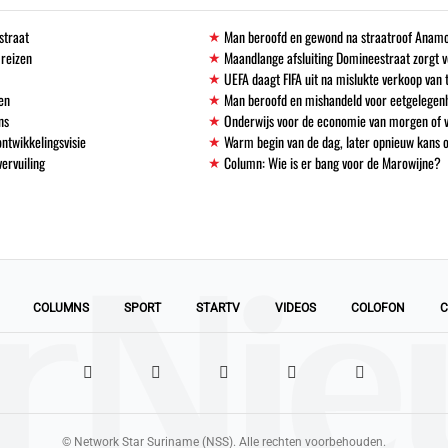
straat
Man beroofd en gewond na straatroof Anamo
 reizen
Maandlange afsluiting Domineestraat zorgt
UEFA daagt FIFA uit na mislukte verkoop va
en
Man beroofd en mishandeld voor eetgelegen
ns
Onderwijs voor de economie van morgen of
ntwikkelingsvisie
Warm begin van de dag, later opnieuw kans 
vervuiling
Column: Wie is er bang voor de Marowijne?
COLUMNS
SPORT
STARTV
VIDEOS
COLOFON
C
© Network Star Suriname (NSS). Alle rechten voorbehouden.