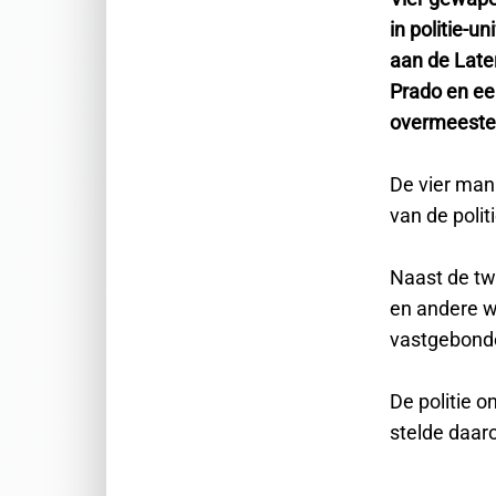
in politie-u
aan de Late
Prado en ee
overmeester
De vier man
van de polit
Naast de tw
en andere wa
vastgebonde
De politie o
stelde daaro