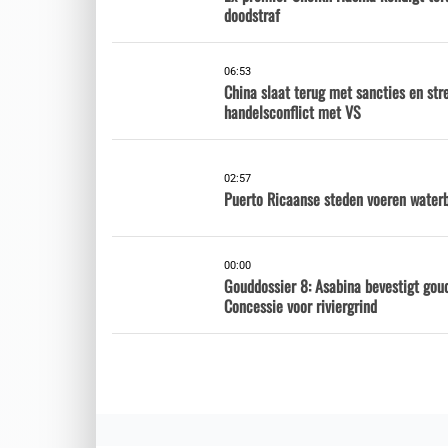
doodstraf
06:53
China slaat terug met sancties en str
handelsconflict met VS
02:57
Puerto Ricaanse steden voeren waterb
00:00
Gouddossier 8: Asabina bevestigt gou
Concessie voor riviergrind