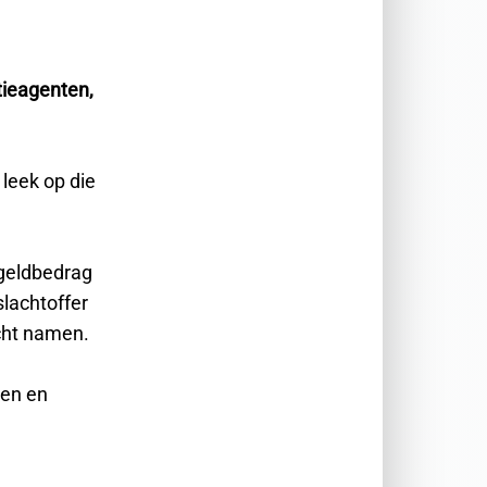
tieagenten,
leek op die
 geldbedrag
slachtoffer
cht namen.
ren en