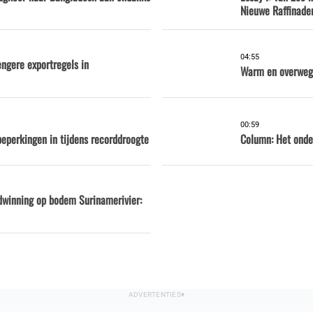
Nieuwe Raffinader
04:55
engere exportregels in
Warm en overwege
00:59
eperkingen in tijdens recorddroogte
Column: Het onde
dwinning op bodem Surinamerivier: