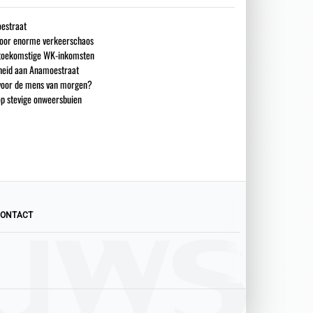
estraat
 voor enorme verkeerschaos
n toekomstige WK-inkomsten
heid aan Anamoestraat
 voor de mens van morgen?
op stevige onweersbuien
ONTACT