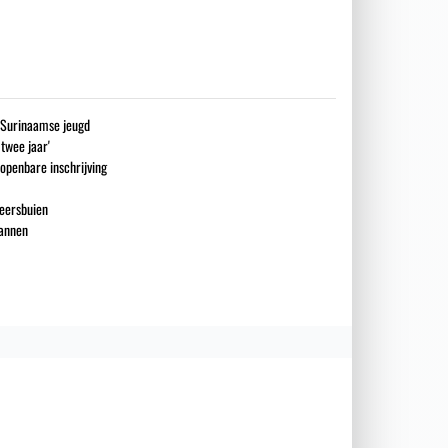
g Surinaamse jeugd
 twee jaar'
openbare inschrijving
eersbuien
mannen