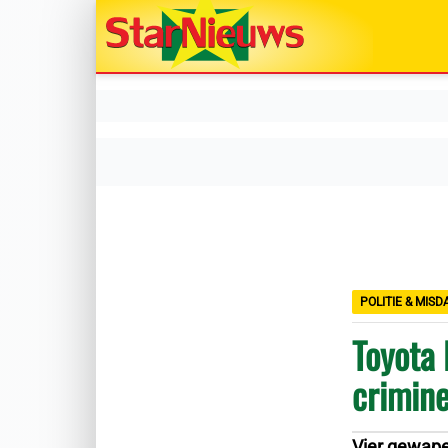
POLITIE & MIS
Toyota 
crimine
Vier gewape