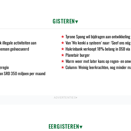
GISTEREN
Tyrone Spong wil bijdragen aan ontwikkelin
llegale activiteiten aan
Van 'Wo kenki a systeem' naar: 'Geef ons nóg
 mensen geëvacueerd
Hakrinbank verkoopt 18% belang in DSB via 
Planetair burger
Warm weer met later kans op regen- en onw
eregio
Column: Weinig leerkrachten, nog minder 
 van SRD 350 miljoen per maand
EERGISTEREN