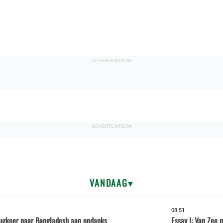
VANDAAG
08:51
rugkeer naar Bangladesh aan ondanks
Essay I: Van Zee 