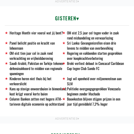
GISTEREN
Heritage Month: vier vooral wat jij bent?
OM eist 2,5 jaar cel tegen vader in zaak
rond mishandeling en verwaarlozing
Panel belicht positie en kracht van
Sri Lanka: Gevangenisrellen eisen drie
Inheemsen
levens te midden van overbevolking
OM eist tien jaar cel in zaak rond
Regering en vakbonden starten gesprekken
verkrachting en vrijheidsberoving
over koopkrachtverbetering
Saudi-Arabië, Pakistan en Turkije tekenen
Broki verliest debuut in Concacaf Caribbean
defensieakkoord te midden van regionale
Cup tegen Club Sando FC
spanningen
Kinderen horen niet thuis bij het
Jogi wil openheid over miljoenensteun aan
verkeerslicht
SLM
Kans op stevige onweersbuien in binnenland;
Politieke overgangsgesprekken Venezuela
kust krijgt vooral korte buien
beginnen zonder Machado
Column: Banken zetten met hogere ATM-
Bouwkosten blijven stijgen: prijzen in een
tarieven digitale economie op achterstand
jaar tijd gemiddeld 7,3% hoger