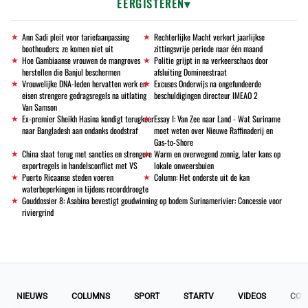
EERGISTEREN
Ann Sadi pleit voor tariefaanpassing
Rechterlijke Macht verkort jaarlijkse
boothouders; ze komen niet uit
zittingsvrije periode naar één maand
Hoe Gambiaanse vrouwen de mangroves
Politie grijpt in na verkeerschaos door
herstellen die Banjul beschermen
afsluiting Domineestraat
Vrouwelijke DNA-leden hervatten werk en
Excuses Onderwijs na ongefundeerde
eisen strengere gedragsregels na uitlating
beschuldigingen directeur IMEAO 2
Van Samson
Ex-premier Sheikh Hasina kondigt terugkeer
Essay I: Van Zee naar Land - Wat Suriname
naar Bangladesh aan ondanks doodstraf
moet weten over Nieuwe Raffinaderij en
Gas-to-Shore
China slaat terug met sancties en strengere
Warm en overwegend zonnig, later kans op
exportregels in handelsconflict met VS
lokale onweersbuien
Puerto Ricaanse steden voeren
Column: Het onderste uit de kan
waterbeperkingen in tijdens recorddroogte
Gouddossier 8: Asabina bevestigt goudwinning op bodem Surinamerivier: Concessie voor
riviergrind
NIEUWS
COLUMNS
SPORT
STARTV
VIDEOS
COL