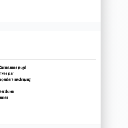
g Surinaamse jeugd
 twee jaar'
openbare inschrijving
eersbuien
mannen