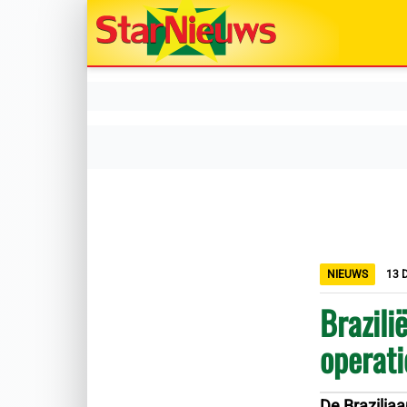
NIEUWS
13 
Brazili
operati
De Braziliaa