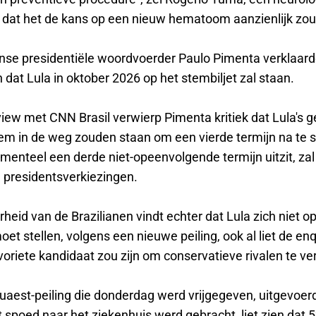
dat het de kans op een nieuw hematoom aanzienlijk zou 
anse presidentiële woordvoerder Paulo Pimenta verklaar
dat Lula in oktober 2026 op het stembiljet zal staan.
view met CNN Brasil verwierp Pimenta kritiek dat Lula's 
hem in de weg zouden staan ​​om een ​​vierde termijn na te 
menteel een derde niet-opeenvolgende termijn uitzit, zal 8
 presidentsverkiezingen.
heid van de Brazilianen vindt echter dat Lula zich niet 
et stellen, volgens een nieuwe peiling, ook al liet de en
avoriete kandidaat zou zijn om conservatieve rivalen te ve
uaest-peiling die donderdag werd vrijgegeven, uitgevoerd
 spoed naar het ziekenhuis werd gebracht, liet zien dat 