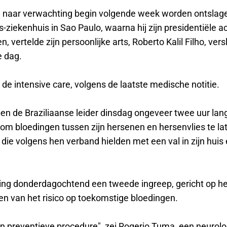
al naar verwachting begin volgende week worden ontslage
s-ziekenhuis in Sao Paulo, waarna hij zijn presidentiële ac
n, vertelde zijn persoonlijke arts, Roberto Kalil Filho, ver
e dag.
op de intensive care, volgens de laatste medische notitie.
en de Braziliaanse leider dinsdag ongeveer twee uur lan
om bloedingen tussen zijn hersenen en hersenvlies te la
die volgens hen verband hielden met een val in zijn huis 
ing donderdagochtend een tweede ingreep, gericht op he
en van het risico op toekomstige bloedingen.
n preventieve procedure", zei Rogerio Tuma, een neurolo