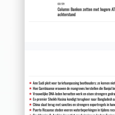
00:59
Column: Banken zetten met hogere AT
achterstand
Ann Sadi pleit voor tariefaanpassing boothouders; ze komen niet
Hoe Gambiaanse vrouwen de mangroves herstellen die Banjul 
Vrouwelijke DNA-leden hervatten werk en eisen strengere gedra
Ex-premier Sheikh Hasina kondigt terugkeer naar Bangladesh a
China slaat terug met sancties en strengere exportregels in han
Puerto Ricaanse steden voeren waterbeperkingen in tijdens re