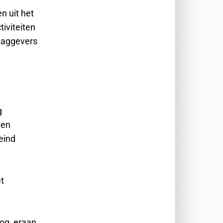
n uit het
tiviteiten
slaggevers
g
ten
eind
t
og, eraan