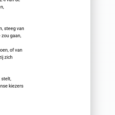
n,
n, steeg van
e zou gaan,
oen, of van
ij zich
stelt,
anse kiezers