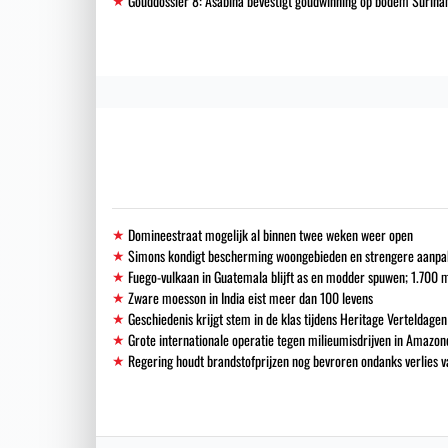
Gouddossier 8: Asabina bevestigt goudwinning op bodem Surinam
Domineestraat mogelijk al binnen twee weken weer open
Simons kondigt bescherming woongebieden en strengere aanpak i
Fuego-vulkaan in Guatemala blijft as en modder spuwen; 1.700
Zware moesson in India eist meer dan 100 levens
Geschiedenis krijgt stem in de klas tijdens Heritage Verteldagen
Grote internationale operatie tegen milieumisdrijven in Amazon
Regering houdt brandstofprijzen nog bevroren ondanks verlies