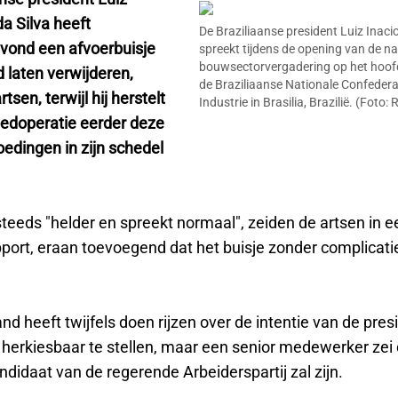
da Silva heeft
De Braziliaanse president Luiz Inacio
vond een afvoerbuisje
spreekt tijdens de opening van de na
bouwsectorvergadering op het hoof
fd laten verwijderen,
de Braziliaanse Nationale Confedera
rtsen, terwijl hij herstelt
Industrie in Brasilia, Brazilië. (Foto:
edoperatie eerder deze
edingen in zijn schedel
steeds "helder en spreekt normaal", zeiden de artsen in 
port, eraan toevoegend dat het buisje zonder complicatie
and heeft twijfels doen rijzen over de intentie van de pre
6 herkiesbaar te stellen, maar een senior medewerker ze
andidaat van de regerende Arbeiderspartij zal zijn.