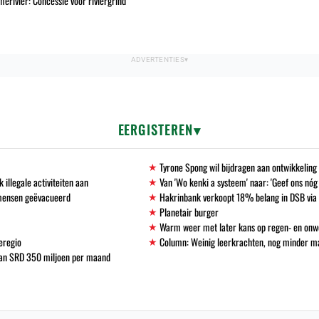
erivier: Concessie voor riviergrind
EERGISTEREN
Tyrone Spong wil bijdragen aan ontwikkelin
llegale activiteiten aan
Van 'Wo kenki a systeem' naar: 'Geef ons nóg
 mensen geëvacueerd
Hakrinbank verkoopt 18% belang in DSB via 
Planetair burger
Warm weer met later kans op regen- en onw
eregio
Column: Weinig leerkrachten, nog minder 
 van SRD 350 miljoen per maand