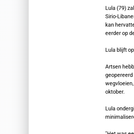
Lula (79) z
Sirio-Libane
kan hervatte
eerder op d
Lula blijft 
Artsen hebb
geopereerd 
wegvloeien, 
oktober.
Lula onderg
minimaliser
"Het was ee