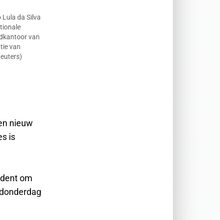
 Lula da Silva
tionale
dkantoor van
tie van
 Reuters)
een nieuw
s is
sident om
i donderdag