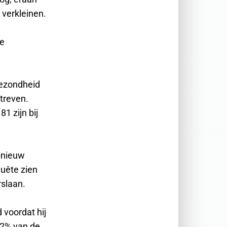
verkleinen.
de
gezondheid
streven.
1 zijn bij
opnieuw
quête zien
rslaan.
 voordat hij
52% van de