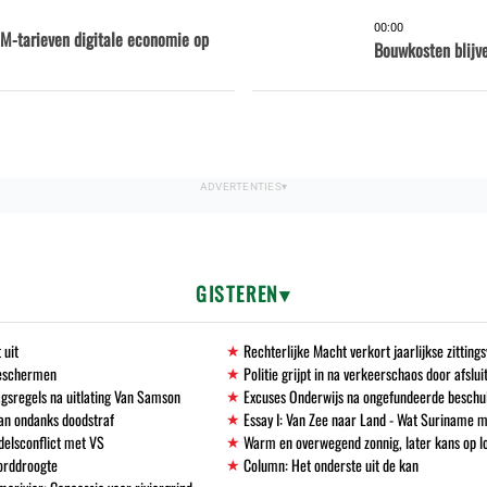
00:00
M-tarieven digitale economie op
Bouwkosten blijve
GISTEREN
 uit
Rechterlijke Macht verkort jaarlijkse zittin
beschermen
Politie grijpt in na verkeerschaos door afslu
gsregels na uitlating Van Samson
Excuses Onderwijs na ongefundeerde beschu
an ondanks doodstraf
Essay I: Van Zee naar Land - Wat Suriname m
delsconflict met VS
Warm en overwegend zonnig, later kans op l
corddroogte
Column: Het onderste uit de kan