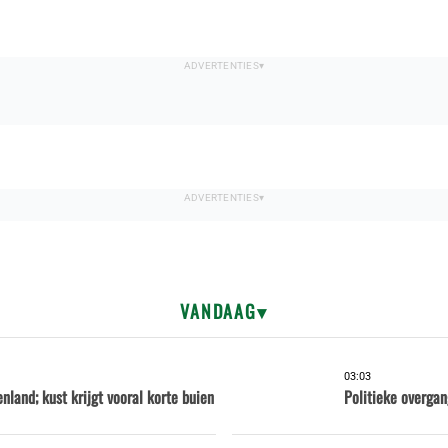
VANDAAG
03:03
nland; kust krijgt vooral korte buien
Politieke overga