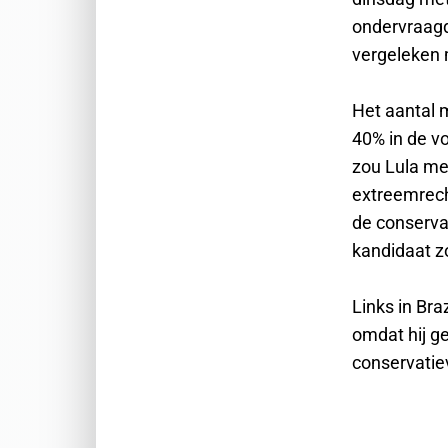
ondervraagd
vergeleken 
Het aantal m
40% in de v
zou Lula m
extreemrech
de conserva
kandidaat z
Links in Bra
omdat hij ge
conservatie