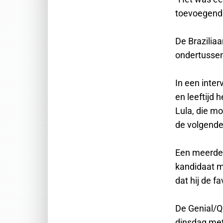
toevoegend 
De Brazilia
ondertussen 
In een inter
en leeftijd 
Lula, die mo
de volgende
Een meerder
kandidaat mo
dat hij de f
De Genial/Q
dinsdag met