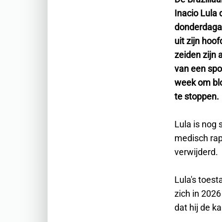
Inacio Lula 
donderdaga
uit zijn hoo
zeiden zijn a
van een spo
week om blo
te stoppen.
Lula is nog 
medisch rap
verwijderd.
Lula's toest
zich in 202
dat hij de k