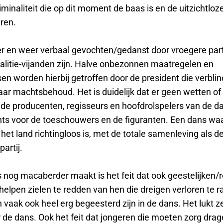
minaliteit die op dit moment de baas is en de uitzichtloze
eren.
er en weer verbaal gevochten/gedanst door vroegere part
alitie-vijanden zijn. Halve onbezonnen maatregelen en
 worden hierbij getroffen door de president die verblind
aar machtsbehoud. Het is duidelijk dat er geen wetten of
 de producenten, regisseurs en hoofdrolspelers van de d
hts voor de toeschouwers en de figuranten. Een dans waa
het land richtingloos is, met de totale samenleving als d
partij.
 nog macaberder maakt is het feit dat ook geestelijken/r
elpen zielen te redden van hen die dreigen verloren te r
aak ook heel erg begeesterd zijn in de dans. Het lukt ze
 de dans. Ook het feit dat jongeren die moeten zorg dra