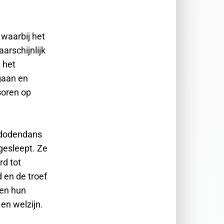
 waarbij het
arschijnlijk
 het
gaan en
soren op
e dodendans
gesleept. Ze
d tot
d en de troef
 en hun
en welzijn.