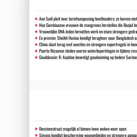
Ann Sadi pleit voor tariefaanpassing boothouders; ze komen niet
Hoe Gambiaanse vrouwen de mangroves herstellen die Banjul 
Vrouwelijke DNA-leden hervatten werk en eisen strengere gedra
Ex-premier Sheikh Hasina kondigt terugkeer naar Bangladesh a
China slaat terug met sancties en strengere exportregels in han
Puerto Ricaanse steden voeren waterbeperkingen in tijdens re
Gouddossier 8: Asabina bevestigt goudwinning op bodem Surinam
Domineestraat mogelijk al binnen twee weken weer open
Simons kondigt bescherming woongebieden en strengere aanpak i