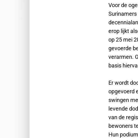
Voor de oge
Surinamers s
decennialan
erop lijkt a
op 25 mei 2
gevoerde be
verarmen. Ge
basis hierva
Er wordt doo
opgevoerd e
swingen mee
levende dode
van de regis
bewoners te
Hun podium 