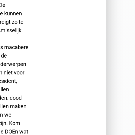
 De
 te kunnen
eigt zo te
misselijk.
ans macabere
 de
onderwerpen
n niet voor
esident,
ullen
den, dood
ullen maken
en we
zijn. Kom
we DOEn wat