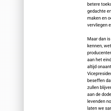
betere toek
gedachte en
maken en oo
vervliegen 
Maar dan is
kennen, wet
producenten
aan het eind
altijd onaant
Vicepresiden
beseffen dat
zullen blijv
aan de dod
levenden no
laten we s