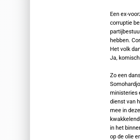
Een ex-voorz
corruptie be
partijbestuu
hebben. Cor
Het volk da
Ja, komisch
Zo een dans
Somohardjo’s
ministeries 
dienst van 
mee in deze 
kwakkelende
in het binne
op de olie 