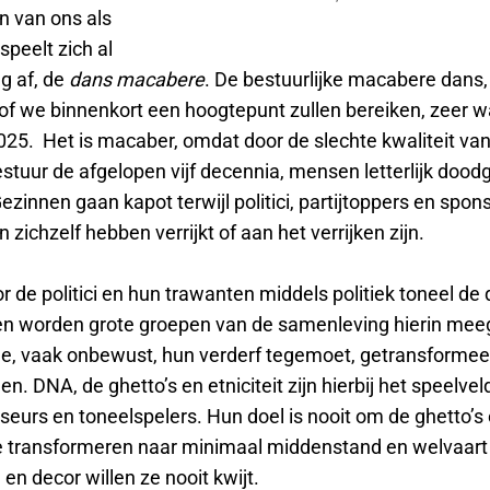
n van ons als
peelt zich al
g af, de
dans macabere
. De bestuurlijke macabere dans,
lsof we binnenkort een hoogtepunt zullen bereiken, zeer wa
025. Het is macaber, omdat door de slechte kwaliteit van
stuur de afgelopen vijf decennia, mensen letterlijk dood
zinnen gaan kapot terwijl politici, partijtoppers en spon
n zichzelf hebben verrijkt of aan het verrijken zijn.
r de politici en hun trawanten middels politiek toneel d
n worden grote groepen van de samenleving hierin mee
, vaak onbewust, hun verderf tegemoet, getransformeer
n. DNA, de ghetto’s en etniciteit zijn hierbij het speelvel
seurs en toneelspelers. Hun doel is nooit om de ghetto’s
 transformeren naar minimaal middenstand en welvaart 
en decor willen ze nooit kwijt.