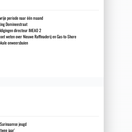
gsvrije periode naar één maand
iting Domineestraat
ldigingen directeur IMEAO 2
oet weten over Nieuwe Raffinaderij en Gas-to-Shore
okale onweersbuien
g Surinaamse jeugd
 twee jaar'