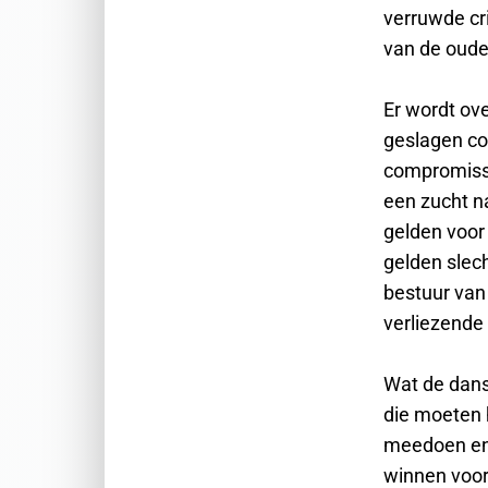
verruwde cri
van de oud
Er wordt ov
geslagen co
compromissen
een zucht n
gelden voor
gelden slec
bestuur van 
verliezende 
Wat de dans
die moeten h
meedoen en v
winnen voor