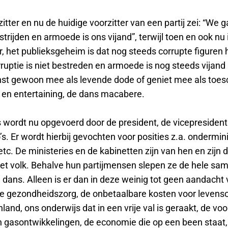
itter en nu de huidige voorzitter van een partij zei: “We 
strijden en armoede is ons vijand”, terwijl toen en ook nu 
r, het publieksgeheim is dat nog steeds corrupte figuren hi
ruptie is niet bestreden en armoede is nog steeds vijan
nst gewoon mee als levende dode of geniet mee als toe
 en entertaining, de dans macabere.
 wordt nu opgevoerd door de president, de vicepresident
. Er wordt hierbij gevochten voor posities z.a. ondermini
etc. De ministeries en de kabinetten zijn van hen en zijn d
het volk. Behalve hun partijmensen slepen ze de hele sa
dans. Alleen is er dan in deze weinig tot geen aandacht 
 gezondheidszorg, de onbetaalbare kosten voor leven
nland, ons onderwijs dat in een vrije val is geraakt, de vo
en gasontwikkelingen, de economie die op een been staat,