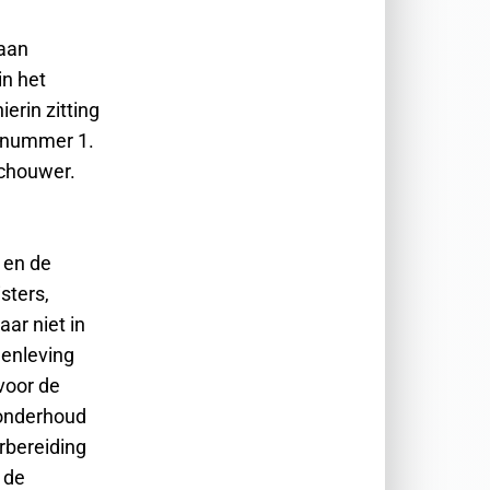
gaan
in het
erin zitting
d nummer 1.
schouwer.
 en de
sters,
aar niet in
menleving
voor de
sonderhoud
orbereiding
 de