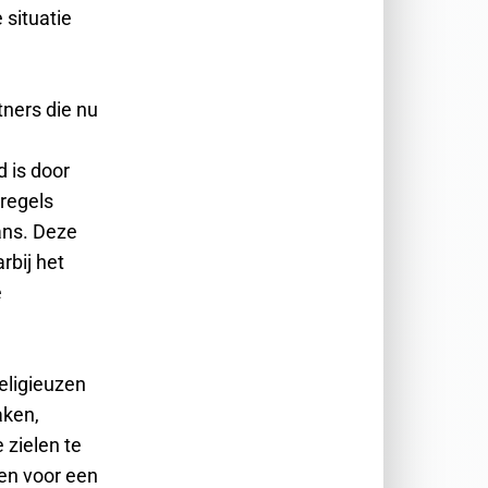
 situatie
ners die nu
 is door
 regels
ans. Deze
rbij het
e
eligieuzen
aken,
 zielen te
gen voor een