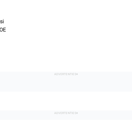
si
DOE