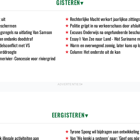
GISTEREN
 uit
Rechterlijke Macht verkort jaarlijkse zittin
beschermen
Politie grijpt in na verkeerschaos door afslu
gsregels na uitlating Van Samson
Excuses Onderwijs na ongefundeerde beschu
an ondanks doodstraf
Essay I: Van Zee naar Land - Wat Suriname m
delsconflict met VS
Warm en overwegend zonnig, later kans op l
corddroogte
Column: Het onderste uit de kan
erivier: Concessie voor riviergrind
EERGISTEREN
Tyrone Spong wil bijdragen aan ontwikkelin
llegale activiteiten aan
Van 'Wo kenki a systeem' naar: 'Geef ons nóg