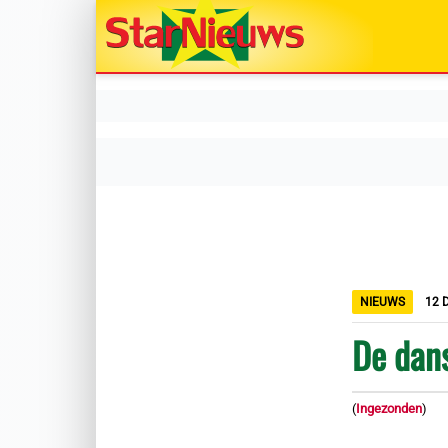
NIEUWS
12 
De dan
(
Ingezonden
)