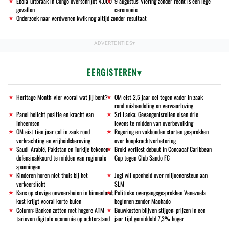
Ebola-uitbraak in Congo overschrijdt 4.000
9 augustus: Viering zonder recht is een lege
gevallen
ceremonie
Onderzoek naar verdwenen kwik nog altijd zonder resultaat
EERGISTEREN
Heritage Month: vier vooral wat jij bent?
OM eist 2,5 jaar cel tegen vader in zaak
rond mishandeling en verwaarlozing
Panel belicht positie en kracht van
Sri Lanka: Gevangenisrellen eisen drie
Inheemsen
levens te midden van overbevolking
OM eist tien jaar cel in zaak rond
Regering en vakbonden starten gesprekken
verkrachting en vrijheidsberoving
over koopkrachtverbetering
Saudi-Arabië, Pakistan en Turkije tekenen
Broki verliest debuut in Concacaf Caribbean
defensieakkoord te midden van regionale
Cup tegen Club Sando FC
spanningen
Kinderen horen niet thuis bij het
Jogi wil openheid over miljoenensteun aan
verkeerslicht
SLM
Kans op stevige onweersbuien in binnenland;
Politieke overgangsgesprekken Venezuela
kust krijgt vooral korte buien
beginnen zonder Machado
Column: Banken zetten met hogere ATM-
Bouwkosten blijven stijgen: prijzen in een
tarieven digitale economie op achterstand
jaar tijd gemiddeld 7,3% hoger