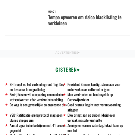
00:01
Tempo opvoeren om risico blacklisting te
verkleinen
GISTEREN
SHI roept op tot verbinding rond 'Ingi Dey'
President Simons kondigt steun aan voor
en Javaanse Immigratiedag
onderzoek naar cultureel erfgoed
Bedrijfsleven wil aanpassing economische
Man verdronken na bootongeluk op
wetsontwerpen vóór verdere behandeling
Coesewijnerivier
De weg is een gevaarlijke en ongezonde plek
Goed bestuur begint met verantwoording
afleggen
VSB: Ratificatie grensprotocol mag geen
DNA dringt aan op duidelijkheid over
blanco cheque zijn
oorzaak massale vissterfte
Aantal agrarische bedrijven met 41 procent
Zonnige en warme zaterdag, lokaal kans op
gegroeid
een bui