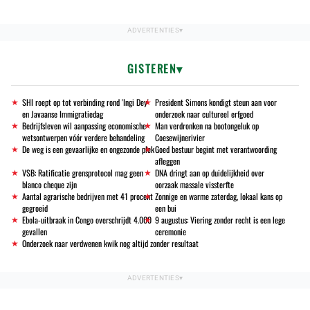
GISTEREN
SHI roept op tot verbinding rond 'Ingi Dey'
President Simons kondigt steun aan voor
en Javaanse Immigratiedag
onderzoek naar cultureel erfgoed
Bedrijfsleven wil aanpassing economische
Man verdronken na bootongeluk op
wetsontwerpen vóór verdere behandeling
Coesewijnerivier
De weg is een gevaarlijke en ongezonde plek
Goed bestuur begint met verantwoording
afleggen
VSB: Ratificatie grensprotocol mag geen
DNA dringt aan op duidelijkheid over
blanco cheque zijn
oorzaak massale vissterfte
Aantal agrarische bedrijven met 41 procent
Zonnige en warme zaterdag, lokaal kans op
gegroeid
een bui
Ebola-uitbraak in Congo overschrijdt 4.000
9 augustus: Viering zonder recht is een lege
gevallen
ceremonie
Onderzoek naar verdwenen kwik nog altijd zonder resultaat