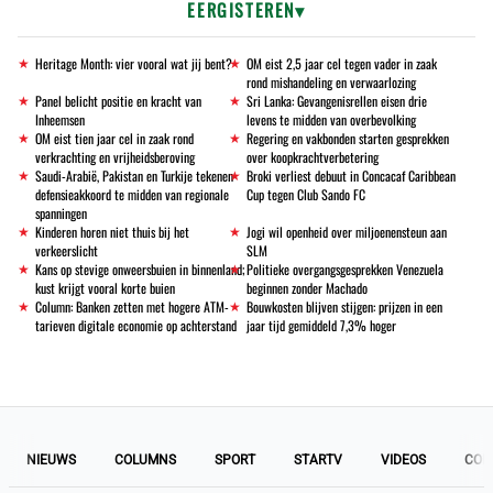
EERGISTEREN
Heritage Month: vier vooral wat jij bent?
OM eist 2,5 jaar cel tegen vader in zaak
rond mishandeling en verwaarlozing
Panel belicht positie en kracht van
Sri Lanka: Gevangenisrellen eisen drie
Inheemsen
levens te midden van overbevolking
OM eist tien jaar cel in zaak rond
Regering en vakbonden starten gesprekken
verkrachting en vrijheidsberoving
over koopkrachtverbetering
Saudi-Arabië, Pakistan en Turkije tekenen
Broki verliest debuut in Concacaf Caribbean
defensieakkoord te midden van regionale
Cup tegen Club Sando FC
spanningen
Kinderen horen niet thuis bij het
Jogi wil openheid over miljoenensteun aan
verkeerslicht
SLM
Kans op stevige onweersbuien in binnenland;
Politieke overgangsgesprekken Venezuela
kust krijgt vooral korte buien
beginnen zonder Machado
Column: Banken zetten met hogere ATM-
Bouwkosten blijven stijgen: prijzen in een
tarieven digitale economie op achterstand
jaar tijd gemiddeld 7,3% hoger
NIEUWS
COLUMNS
SPORT
STARTV
VIDEOS
COL