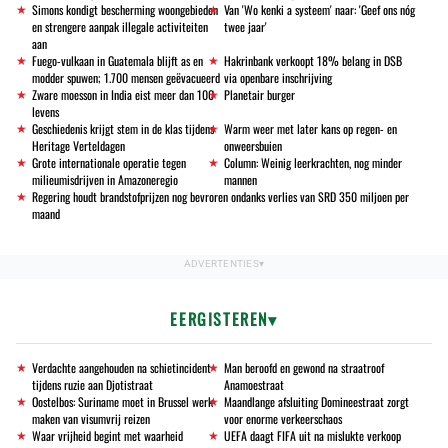
Simons kondigt bescherming woongebieden
Van 'Wo kenki a systeem' naar: 'Geef ons nóg
en strengere aanpak illegale activiteiten
twee jaar'
aan
Fuego-vulkaan in Guatemala blijft as en
Hakrinbank verkoopt 18% belang in DSB
modder spuwen; 1.700 mensen geëvacueerd
via openbare inschrijving
Zware moesson in India eist meer dan 100
Planetair burger
levens
Geschiedenis krijgt stem in de klas tijdens
Warm weer met later kans op regen- en
Heritage Verteldagen
onweersbuien
Grote internationale operatie tegen
Column: Weinig leerkrachten, nog minder
milieumisdrijven in Amazoneregio
mannen
Regering houdt brandstofprijzen nog bevroren ondanks verlies van SRD 350 miljoen per
maand
EERGISTEREN
Verdachte aangehouden na schietincident
Man beroofd en gewond na straatroof
tijdens ruzie aan Djotistraat
Anamoestraat
Oostelbos: Suriname moet in Brussel werk
Maandlange afsluiting Domineestraat zorgt
maken van visumvrij reizen
voor enorme verkeerschaos
Waar vrijheid begint met waarheid
UEFA daagt FIFA uit na mislukte verkoop