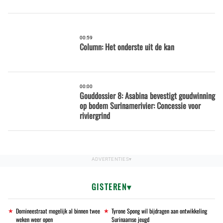
00:59
Column: Het onderste uit de kan
00:00
Gouddossier 8: Asabina bevestigt goudwinning
op bodem Surinamerivier: Concessie voor
riviergrind
GISTEREN
Domineestraat mogelijk al binnen twee
Tyrone Spong wil bijdragen aan ontwikkeling
weken weer open
Surinaamse jeugd