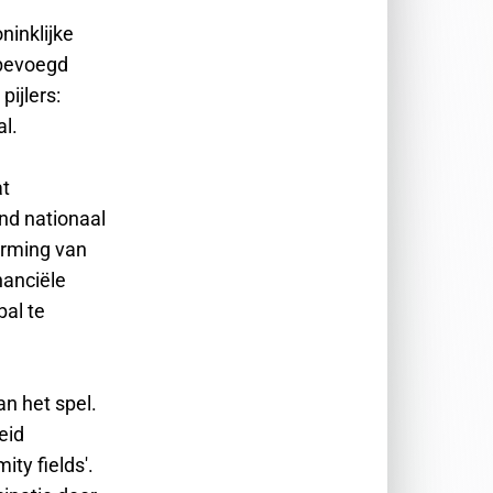
ninklijke
 bevoegd
pijlers:
l.
at
nd nationaal
vorming van
nanciële
bal te
an het spel.
eid
ty fields'.