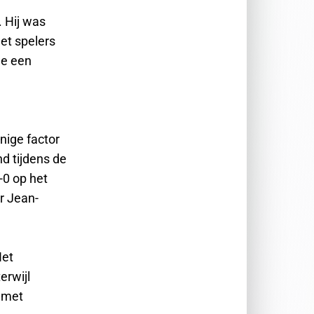
. Hij was
et spelers
we een
nige factor
d tijdens de
-0 op het
r Jean-
Het
erwijl
 met