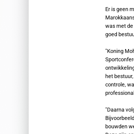
Er is geen m
Marokkaanse
was met de m
goed bestuu
"Koning Moh
Sportconfer
ontwikkeling
het bestuur,
controle, wa
professional
"Daarna volg
Bijvoorbeel
bouwden we 