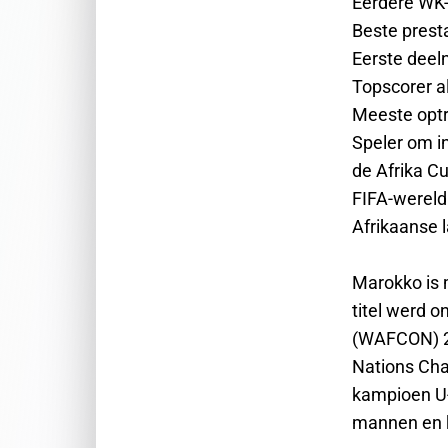
Eerdere WK-
Beste presta
Eerste dee
Topscorer a
Meeste optr
Speler om i
de Afrika C
FIFA-wereld
Afrikaanse 
Marokko is
titel werd 
(WAFCON) 20
Nations Cha
kampioen U-
mannen en 