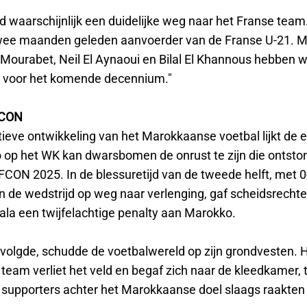
d waarschijnlijk een duidelijke weg naar het Franse team
ee maanden geleden aanvoerder van de Franse U-21. M
l Mourabet, Neil El Aynaoui en Bilal El Khannous hebben 
 voor het komende decennium."
FCON
ieve ontwikkeling van het Marokkaanse voetbal lijkt de e
 op het WK kan dwarsbomen de onrust te zijn die ontston
FCON 2025. In de blessuretijd van de tweede helft, met 0
n de wedstrijd op weg naar verlenging, gaf scheidsrechte
la een twijfelachtige penalty aan Marokko.
volgde, schudde de voetbalwereld op zijn grondvesten. 
eam verliet het veld en begaf zich naar de kleedkamer, t
supporters achter het Marokkaanse doel slaags raakten