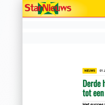
NIEUWS
01 
Derde 
tot een
Het succes 