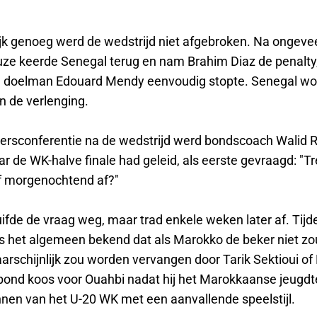
ijk genoeg werd de wedstrijd niet afgebroken. Na ongeve
ze keerde Senegal terug en nam Brahim Diaz de penalty
e doelman Edouard Mendy eenvoudig stopte. Senegal w
n de verlenging.
persconferentie na de wedstrijd werd bondscoach Walid R
 de WK-halve finale had geleid, als eerste gevraagd: "Tr
f morgenochtend af?"
ifde de vraag weg, maar trad enkele weken later af. Tijd
s het algemeen bekend dat als Marokko de beker niet zo
arschijnlijk zou worden vervangen door Tarik Sektioui 
bond koos voor Ouahbi nadat hij het Marokkaanse jeugd
nnen van het U-20 WK met een aanvallende speelstijl.