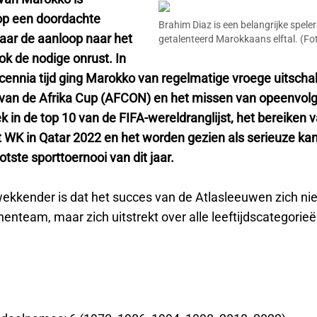
op een doordachte
Brahim Diaz is een belangrijke speler
maar de aanloop naar het
getalenteerd Marokkaans elftal. (Fo
k de nodige onrust. In
cennia tijd ging Marokko van regelmatige vroege uitschak
van de Afrika Cup (AFCON) en het missen van opeenvol
k in de top 10 van de FIFA-wereldranglijst, het bereiken 
et WK in Qatar 2022 en het worden gezien als serieuze k
otste sporttoernooi van dit jaar.
ekkender is dat het succes van de Atlasleeuwen zich nie
enteam, maar zich uitstrekt over alle leeftijdscategorie