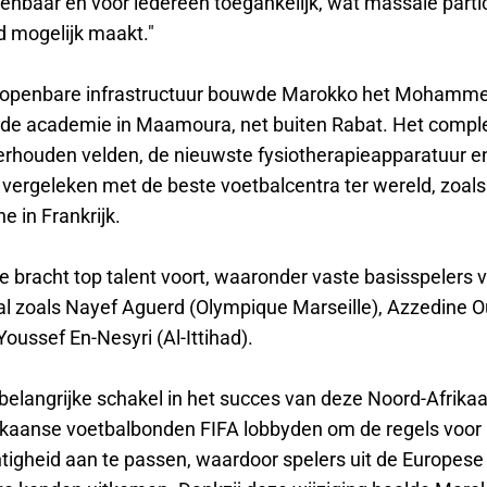
enbaar en voor iedereen toegankelijk, wat massale partic
d mogelijk maakt."
 openbare infrastructuur bouwde Marokko het Mohamme
de academie in Maamoura, net buiten Rabat. Het compl
erhouden velden, de nieuwste fysiotherapieapparatuur e
 vergeleken met de beste voetbalcentra ter wereld, zoals
ne in Frankrijk.
 bracht top talent voort, waaronder vaste basisspelers 
l zoals Nayef Aguerd (Olympique Marseille), Azzedine 
Youssef En-Nesyri (Al-Ittihad).
belangrijke schakel in het succes van deze Noord-Afrik
ikaanse voetbalbonden FIFA lobbyden om de regels voor 
tigheid aan te passen, waardoor spelers uit de Europese