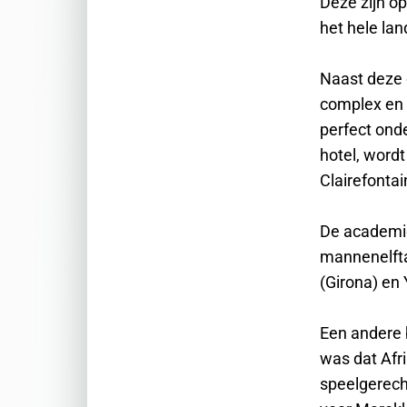
Deze zijn op
het hele lan
Naast deze
complex en 
perfect ond
hotel, wordt
Clairefontai
De academie
mannenelfta
(Girona) en 
Een andere 
was dat Afr
speelgerech