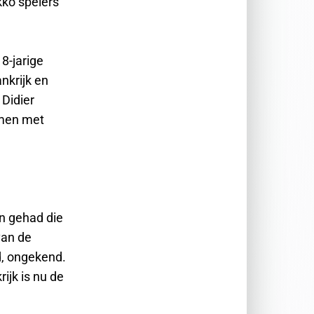
kko spelers
8-jarige
nkrijk en
 Didier
omen met
en gehad die
van de
d, ongekend.
ijk is nu de