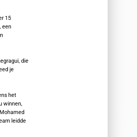
er 15
, een
on
egragui, die
eed je
ens het
u winnen,
of Mohamed
team leidde