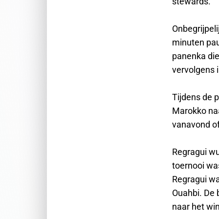
stewards.
Onbegrijpel
minuten pau
panenka di
vervolgens i
Tijdens de 
Marokko naar
vanavond o
Regragui wu
toernooi wa
Regragui wa
Ouahbi. De 
naar het wi