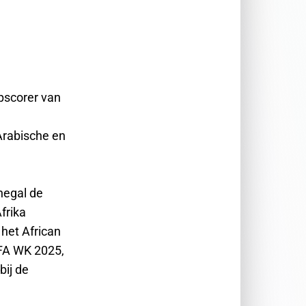
pscorer van
Arabische en
negal de
frika
het African
FA WK 2025,
ij de