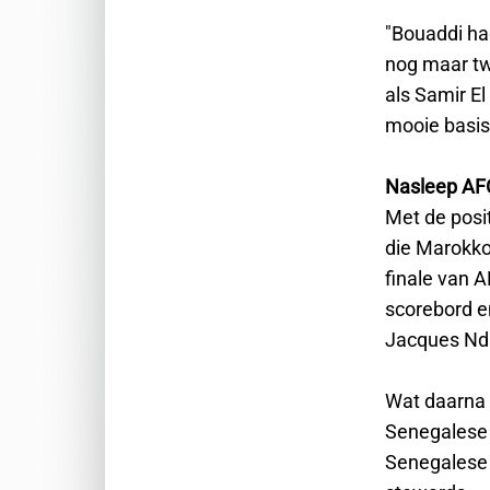
"Bouaddi ha
nog maar tw
als Samir E
mooie basis
Nasleep A
Met de posit
die Marokko
finale van A
scorebord e
Jacques Nda
Wat daarna 
Senegalese t
Senegalese 