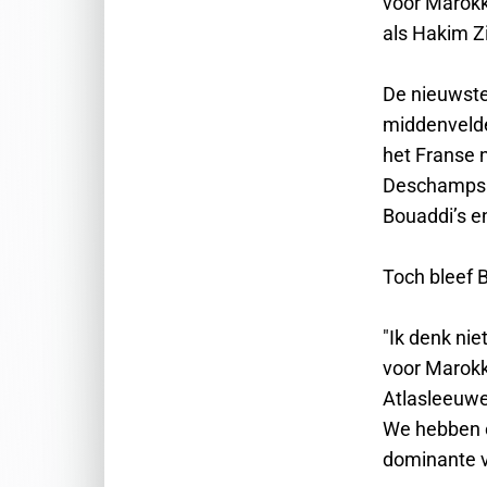
voor Marokk
als Hakim Z
De nieuwste
middenvelder
het Franse 
Deschamps 
Bouaddi’s e
Toch bleef 
"Ik denk nie
voor Marokk
Atlasleeuwe
We hebben e
dominante v