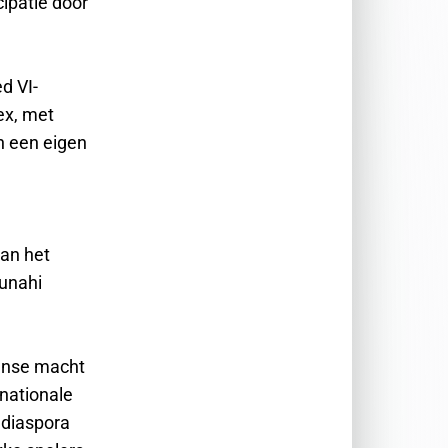
ipatie door
d VI-
ex, met
n een eigen
van het
Ounahi
aanse macht
nationale
 diaspora