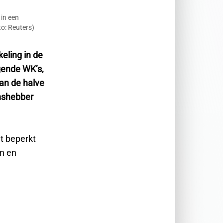
 in een
to: Reuters)
eling in de
gende WK’s,
van de halve
anshebber
t beperkt
ën en