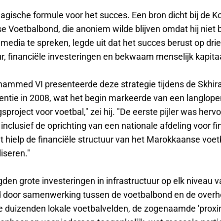
agische formule voor het succes. Een bron dicht bij de Ko
 Voetbalbond, die anoniem wilde blijven omdat hij niet
edia te spreken, legde uit dat het succes berust op drie 
r, financiële investeringen en bekwaam menselijk kapitaa
ammed VI presenteerde deze strategie tijdens de Skhir
entie in 2008, wat het begin markeerde van een langlope
sproject voor voetbal," zei hij. "De eerste pijler was her
 inclusief de oprichting van een nationale afdeling voor fi
t hielp de financiële structuur van het Marokkaanse voet
iseren."
den grote investeringen in infrastructuur op elk niveau v
d door samenwerking tussen de voetbalbond en de overh
duizenden lokale voetbalvelden, de zogenaamde 'proximi