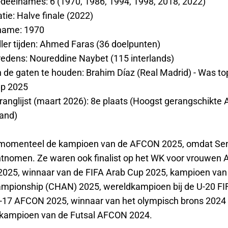
deelnames: 6 (1970, 1986, 1994, 1998, 2018, 2022)
tie: Halve finale (2022)
lname: 1970
ller tijden: Ahmed Faras (36 doelpunten)
edens: Noureddine Naybet (115 interlands)
n de gaten te houden: Brahim Díaz (Real Madrid) - Was to
up 2025
ranglijst (maart 2026): 8e plaats (Hoogst gerangschikte 
land)
 momenteel de kampioen van de AFCON 2025, omdat Se
ontnomen. Ze waren ook finalist op het WK voor vrouwen A
25, winnaar van de FIFA Arab Cup 2025, kampioen van 
mpionship (CHAN) 2025, wereldkampioen bij de U-20 FI
17 AFCON 2025, winnaar van het olympisch brons 2024 b
kampioen van de Futsal AFCON 2024.