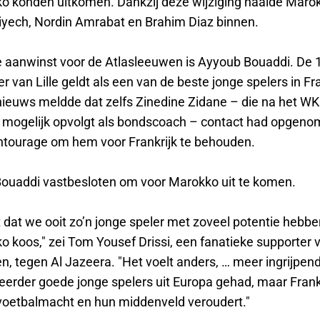
o konden uitkomen. Dankzij deze wijziging haalde Maro
iyech, Nordin Amrabat en Brahim Diaz binnen.
 aanwinst voor de Atlasleeuwen is Ayyoub Bouaddi. De 1
 van Lille geldt als een van de beste jonge spelers in Fra
nieuws meldde dat zelfs Zinedine Zidane – die na het WK
mogelijk opvolgt als bondscoach – contact had opgen
ntourage om hem voor Frankrijk te behouden.
Bouaddi vastbesloten om voor Marokko uit te komen.
t dat we ooit zo’n jonge speler met zoveel potentie hebb
o koos," zei Tom Yousef Drissi, een fanatieke supporter 
n, tegen Al Jazeera. "Het voelt anders, … meer ingrijpen
erder goede jonge spelers uit Europa gehad, maar Frankr
oetbalmacht en hun middenveld veroudert."