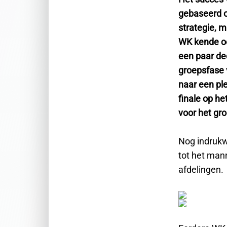
gebaseerd 
strategie, 
WK kende oo
een paar de
groepsfase 
naar een ple
finale op h
voor het gro
Nog indrukw
tot het mann
afdelingen.