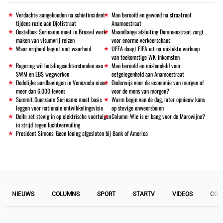
Verdachte aangehouden na schietincident
Man beroofd en gewond na straatroof
tijdens ruzie aan Djotistraat
Anamoestraat
Oostelbos: Suriname moet in Brussel werk
Maandlange afsluiting Domineestraat zorgt
maken van visumvrij reizen
voor enorme verkeerschaos
Waar vrijheid begint met waarheid
UEFA daagt FIFA uit na mislukte verkoop
van toekomstige WK-inkomsten
Regering wil betalingsachterstanden aan
Man beroofd en mishandeld voor
SWM en EBS wegwerken
eetgelegenheid aan Anamoestraat
Dodelijke aardbevingen in Venezuela eisen
Onderwijs voor de economie van morgen of
meer dan 6.000 levens
voor de mens van morgen?
Summit Duurzaam Suriname moet basis
Warm begin van de dag, later opnieuw kans
leggen voor nationale ontwikkelingsvisie
op stevige onweersbuien
Delhi zet stevig in op elektrische voertuigen
Column: Wie is er bang voor de Marowijne?
in strijd tegen luchtvervuiling
President Simons: Geen lening afgesloten bij Bank of America
NIEUWS
COLUMNS
SPORT
STARTV
VIDEOS
COL