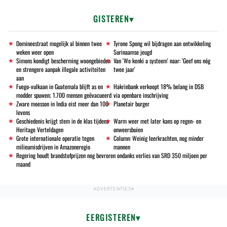
GISTEREN
Domineestraat mogelijk al binnen twee
Tyrone Spong wil bijdragen aan ontwikkeling
weken weer open
Surinaamse jeugd
Simons kondigt bescherming woongebieden
Van 'Wo kenki a systeem' naar: 'Geef ons nóg
en strengere aanpak illegale activiteiten
twee jaar'
aan
Fuego-vulkaan in Guatemala blijft as en
Hakrinbank verkoopt 18% belang in DSB
modder spuwen; 1.700 mensen geëvacueerd
via openbare inschrijving
Zware moesson in India eist meer dan 100
Planetair burger
levens
Geschiedenis krijgt stem in de klas tijdens
Warm weer met later kans op regen- en
Heritage Verteldagen
onweersbuien
Grote internationale operatie tegen
Column: Weinig leerkrachten, nog minder
milieumisdrijven in Amazoneregio
mannen
Regering houdt brandstofprijzen nog bevroren ondanks verlies van SRD 350 miljoen per
maand
EERGISTEREN