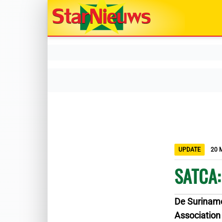
UPDATE
20 
SATCA: 
De Suriname 
Association