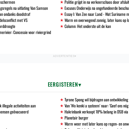
beschermen
Politie grijpt in na verkeerschaos door afslu
gsregels na uitlating Van Samson
Excuses Onderwijs na ongefundeerde beschu
an ondanks doodstraf
Essay I: Van Zee naar Land - Wat Suriname m
delsconflict met VS
Warm en overwegend zonnig, later kans op l
corddroogte
Column: Het onderste uit de kan
erivier: Concessie voor riviergrind
EERGISTEREN
Tyrone Spong wil bijdragen aan ontwikkelin
llegale activiteiten aan
Van 'Wo kenki a systeem' naar: 'Geef ons nóg
 mensen geëvacueerd
Hakrinbank verkoopt 18% belang in DSB via 
Planetair burger
Warm weer met later kans op regen- en onw