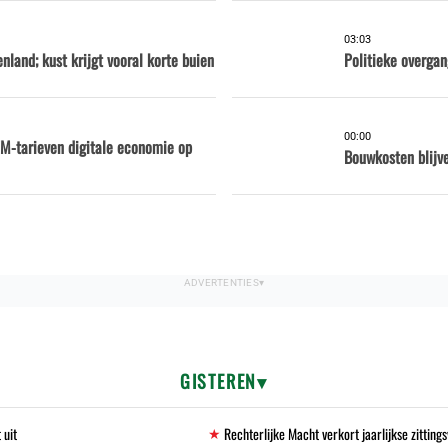
03:03
nland; kust krijgt vooral korte buien
Politieke overga
00:00
M-tarieven digitale economie op
Bouwkosten blijve
GISTEREN
 uit
Rechterlijke Macht verkort jaarlijkse zittin