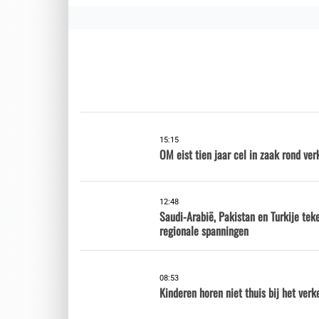
15:15
OM eist tien jaar cel in zaak rond ver
12:48
Saudi-Arabië, Pakistan en Turkije te
regionale spanningen
08:53
Kinderen horen niet thuis bij het verk