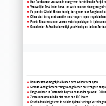
Hoe Gambiaanse vrouwen de mangroves herstellen die Banjul 
Vrouwelijke DNA-leden hervatten werk en eisen strengere gedra
Ex-premier Sheikh Hasina kondigt terugkeer naar Bangladesh a
China slaat terug met sancties en strengere exportregels in han
Puerto Ricaanse steden voeren waterbeperkingen in tijdens re
Gouddossier 8: Asabina bevestigt goudwinning op bodem Surinam
Domineestraat mogelijk al binnen twee weken weer open
Simons kondigt bescherming woongebieden en strengere aanpak i
Fuego-vulkaan in Guatemala blijft as en modder spuwen; 1.700
Zware moesson in India eist meer dan 100 levens
Geschiedenis krijgt stem in de klas tijdens Heritage Verteldagen