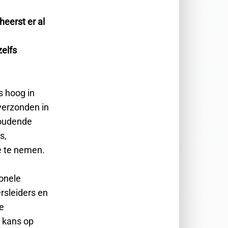
eerst er al
zelfs
s hoog in
verzonden in
houdende
s,
oe te nemen.
ionele
ersleiders en
e
 kans op