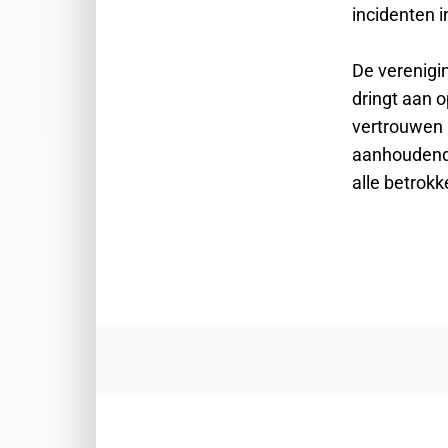
incidenten i
De verenigin
dringt aan o
vertrouwen b
aanhoudende 
alle betrokk