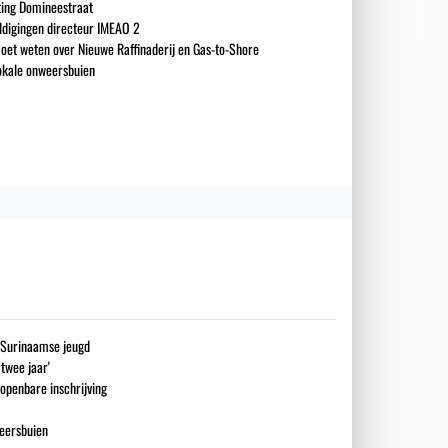
iting Domineestraat
ldigingen directeur IMEAO 2
oet weten over Nieuwe Raffinaderij en Gas-to-Shore
okale onweersbuien
g Surinaamse jeugd
 twee jaar'
openbare inschrijving
eersbuien