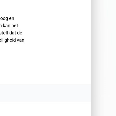
loog en
n kan het
telt dat de
iligheid van