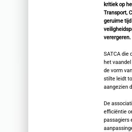
kritiek op h
Transport, 
geruime tijd
veiligheidsp
verergeren.
SATCA die de
het vaandel 
de vorm van
stilte leidt
aangezien de
De associati
efficiëntie 
passagiers 
aanpassinge