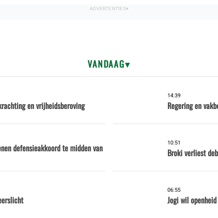
VANDAAG
14:39
krachting en vrijheidsberoving
Regering en vakb
10:51
kenen defensieakkoord te midden van
Broki verliest d
06:55
eerslicht
Jogi wil openhei