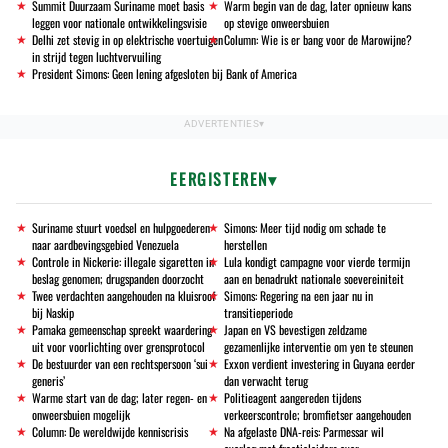
Summit Duurzaam Suriname moet basis
Warm begin van de dag, later opnieuw kans
leggen voor nationale ontwikkelingsvisie
op stevige onweersbuien
Delhi zet stevig in op elektrische voertuigen
Column: Wie is er bang voor de Marowijne?
in strijd tegen luchtvervuiling
President Simons: Geen lening afgesloten bij Bank of America
EERGISTEREN
Suriname stuurt voedsel en hulpgoederen
Simons: Meer tijd nodig om schade te
naar aardbevingsgebied Venezuela
herstellen
Controle in Nickerie: illegale sigaretten in
Lula kondigt campagne voor vierde termijn
beslag genomen; drugspanden doorzocht
aan en benadrukt nationale soevereiniteit
Twee verdachten aangehouden na kluisroof
Simons: Regering na een jaar nu in
bij Naskip
transitieperiode
Pamaka gemeenschap spreekt waardering
Japan en VS bevestigen zeldzame
uit voor voorlichting over grensprotocol
gezamenlijke interventie om yen te steunen
De bestuurder van een rechtspersoon ‘sui
Exxon verdient investering in Guyana eerder
generis’
dan verwacht terug
Warme start van de dag; later regen- en
Politieagent aangereden tijdens
onweersbuien mogelijk
verkeerscontrole; bromfietser aangehouden
Column: De wereldwijde kenniscrisis
Na afgelaste DNA-reis: Parmessar wil