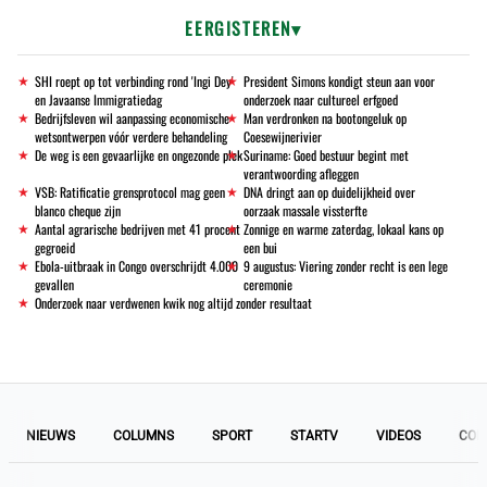
EERGISTEREN
SHI roept op tot verbinding rond 'Ingi Dey'
President Simons kondigt steun aan voor
en Javaanse Immigratiedag
onderzoek naar cultureel erfgoed
Bedrijfsleven wil aanpassing economische
Man verdronken na bootongeluk op
wetsontwerpen vóór verdere behandeling
Coesewijnerivier
De weg is een gevaarlijke en ongezonde plek
Suriname: Goed bestuur begint met
verantwoording afleggen
VSB: Ratificatie grensprotocol mag geen
DNA dringt aan op duidelijkheid over
blanco cheque zijn
oorzaak massale vissterfte
Aantal agrarische bedrijven met 41 procent
Zonnige en warme zaterdag, lokaal kans op
gegroeid
een bui
Ebola-uitbraak in Congo overschrijdt 4.000
9 augustus: Viering zonder recht is een lege
gevallen
ceremonie
Onderzoek naar verdwenen kwik nog altijd zonder resultaat
NIEUWS
COLUMNS
SPORT
STARTV
VIDEOS
COL