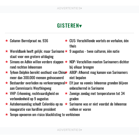
GISTEREN
Column: Borrelpraat no. 936
CUS: Verschillende wortels en verhalen, één
thuis
Wereldbank heeft gelijk; maar Suriname
9 augustus - twee culturen, één natie
staat voor een grotere uitdaging
Simons en Adhin willen verdere stappen
NDP: Verschillen moeten Surinamers dichter
rond rechten Inheemsen
bij elkaar brengen
Tyfoon Dolphin bereikt oostkust van China:
ABOP: Afkomst mag kansen van Surinamers
meer dan 300.000 mensen geëvacueerd
niet bepalen
Bestuurder overleden na verkeersongeval
Elf jaar na vonnis: Inheemse gronden blijven
aan Commissaris Weythingweg
onbeschermd in Suriname
VHP: Erkenning, rechtvaardigheid en
Zonnige zondag met temperaturen tot 34
verbondenheid op 9 augustus
graden
Autobomaanslag schudt Colombia op na
Suriname was er niet voordat de Inheemse
inauguratie van hardline president
volken er waren
Tempo opvoeren om risico blacklisting te verkleinen