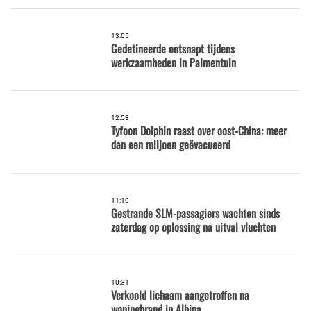
13:05
Gedetineerde ontsnapt tijdens
werkzaamheden in Palmentuin
12:53
Tyfoon Dolphin raast over oost-China: meer
dan een miljoen geëvacueerd
11:10
Gestrande SLM-passagiers wachten sinds
zaterdag op oplossing na uitval vluchten
10:31
Verkoold lichaam aangetroffen na
woningbrand in Albina