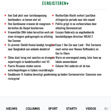
EERGISTEREN
Ann Sadi pleit voor tariefaanpassing
Rechterlijke Macht verkort jaarlijkse
boothouders; ze komen niet uit
zittingsvrije periode naar één maand
Hoe Gambiaanse vrouwen de mangroves
Politie grijpt in na verkeerschaos door
herstellen die Banjul beschermen
afsluiting Domineestraat
Vrouwelijke DNA-leden hervatten werk en
Excuses Onderwijs na ongefundeerde
eisen strengere gedragsregels na uitlating
beschuldigingen directeur IMEAO 2
Van Samson
Ex-premier Sheikh Hasina kondigt terugkeer
Essay I: Van Zee naar Land - Wat Suriname
naar Bangladesh aan ondanks doodstraf
moet weten over Nieuwe Raffinaderij en
Gas-to-Shore
China slaat terug met sancties en strengere
Warm en overwegend zonnig, later kans op
exportregels in handelsconflict met VS
lokale onweersbuien
Puerto Ricaanse steden voeren
Column: Het onderste uit de kan
waterbeperkingen in tijdens recorddroogte
Gouddossier 8: Asabina bevestigt goudwinning op bodem Surinamerivier: Concessie voor
riviergrind
NIEUWS
COLUMNS
SPORT
STARTV
VIDEOS
COL