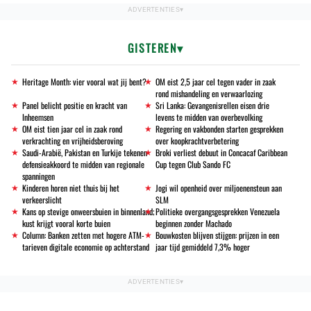
GISTEREN
Heritage Month: vier vooral wat jij bent?
OM eist 2,5 jaar cel tegen vader in zaak
rond mishandeling en verwaarlozing
Panel belicht positie en kracht van
Sri Lanka: Gevangenisrellen eisen drie
Inheemsen
levens te midden van overbevolking
OM eist tien jaar cel in zaak rond
Regering en vakbonden starten gesprekken
verkrachting en vrijheidsberoving
over koopkrachtverbetering
Saudi-Arabië, Pakistan en Turkije tekenen
Broki verliest debuut in Concacaf Caribbean
defensieakkoord te midden van regionale
Cup tegen Club Sando FC
spanningen
Kinderen horen niet thuis bij het
Jogi wil openheid over miljoenensteun aan
verkeerslicht
SLM
Kans op stevige onweersbuien in binnenland;
Politieke overgangsgesprekken Venezuela
kust krijgt vooral korte buien
beginnen zonder Machado
Column: Banken zetten met hogere ATM-
Bouwkosten blijven stijgen: prijzen in een
tarieven digitale economie op achterstand
jaar tijd gemiddeld 7,3% hoger