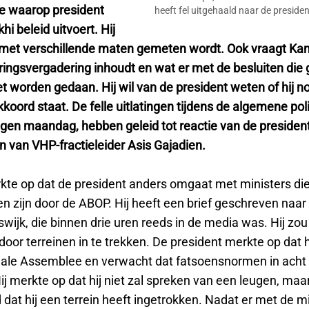
ze waarop president
heeft fel uitgehaald naar de presiden
i beleid uitvoert. Hij
r met verschillende maten gemeten wordt. Ook vraagt Kan
ringsvergadering inhoudt en wat er met de besluiten di
 worden gedaan. Hij wil van de president weten of hij n
koord staat. De felle uitlatingen tijdens de algemene pol
en maandag, hebben geleid tot reactie van de presiden
 van VHP-fractieleider Asis Gajadien.
te op dat de president anders omgaat met ministers di
n zijn door de ABOP. Hij heeft een brief geschreven naar
wijk, die binnen drie uren reeds in de media was. Hij zo
oor terreinen in te trekken. De president merkte op dat hi
nale Assemblee en verwacht dat fatsoensnormen in ach
 merkte op dat hij niet zal spreken van een leugen, maar 
dat hij een terrein heeft ingetrokken. Nadat er met de mi