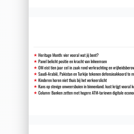
Heritage Month: vier vooral wat jij bent?
Panel belicht positie en kracht van Inheemsen
OM eist tien jaar cel in zaak rond verkrachting en vrijheidsbero
Saudi-Arabië, Pakistan en Turkije tekenen defensieakkoord te 
Kinderen horen niet thuis bij het verkeerslicht
Kans op stevige onweersbuien in binnenland; kust krijgt vooral k
Column: Banken zetten met hogere ATM-tarieven digitale econo