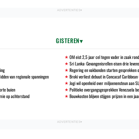
GISTEREN
OM eist 2,5 jaar cel tegen vader in zaak ro
Sri Lanka: Gevangenisrellen eisen drie leven
ving
Regering en vakbonden starten gesprekken 
midden van regionale spanningen
Broki verliest debuut in Concacaf Caribbean
Jogi wil openheid over miljoenensteun aan S
orte buien
Politieke overgangsgesprekken Venezuela b
mie op achterstand
Bouwkosten blijven stijgen: prijzen in een ja