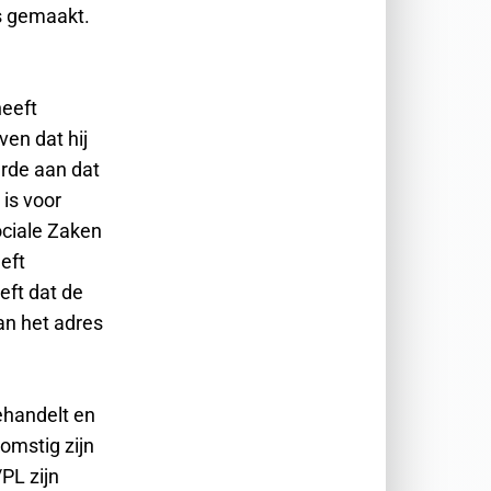
is gemaakt.
heeft
en dat hij
erde aan dat
is voor
ociale Zaken
eft
eft dat de
an het adres
behandelt en
omstig zijn
/PL zijn