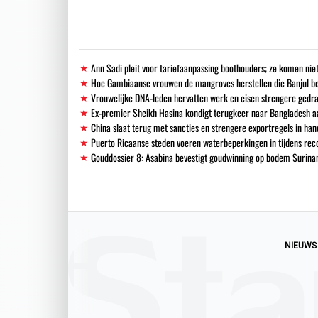
Ann Sadi pleit voor tariefaanpassing boothouders; ze komen niet
Hoe Gambiaanse vrouwen de mangroves herstellen die Banjul 
Vrouwelijke DNA-leden hervatten werk en eisen strengere gedra
Ex-premier Sheikh Hasina kondigt terugkeer naar Bangladesh a
China slaat terug met sancties en strengere exportregels in han
Puerto Ricaanse steden voeren waterbeperkingen in tijdens re
Gouddossier 8: Asabina bevestigt goudwinning op bodem Surinam
NIEUWS