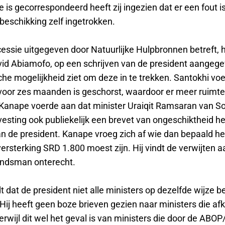
e is gecorrespondeerd heeft zij ingezien dat er een fout 
 beschikking zelf ingetrokken.
essie uitgegeven door Natuurlijke Hulpbronnen betreft, 
vid Abiamofo, op een schrijven van de president aangegev
che mogelijkheid ziet om deze in te trekken. Santokhi vo
voor zes maanden is geschorst, waardoor er meer ruimte 
Kanape voerde aan dat minister Uraiqit Ramsaran van S
esting ook publiekelijk een brevet van ongeschiktheid he
n de president. Kanape vroeg zich af wie dan bepaald he
rsterking SRD 1.800 moest zijn. Hij vindt de verwijten a
indsman onterecht.
 dat de president niet alle ministers op dezelfde wijze 
Hij heeft geen boze brieven gezien naar ministers die afk
terwijl dit wel het geval is van ministers die door de ABOP