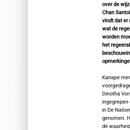
over de wij
Chan Santokh
vindt dat e
wat de rege
worden moet
het regeerak
beschouwing
opmerkingen
Kanape merk
voorgedrage
Dinotha Vors
ingegrepen d
in De Natio
genomen. Hij
de waarheid 