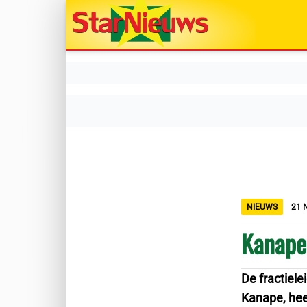
NIEUWS
21 
Kanape 
De fractiel
Kanape, hee