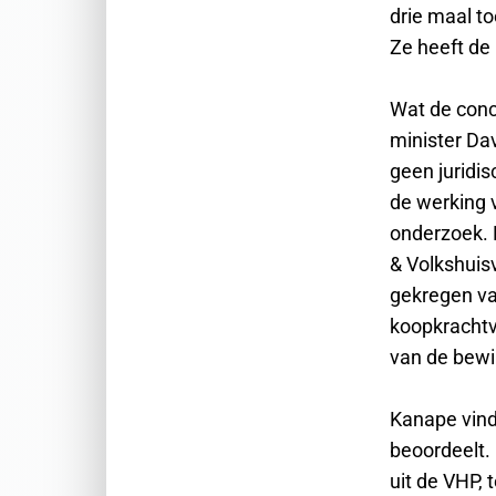
drie maal to
Ze heeft de
Wat de conc
minister Da
geen juridis
de werking 
onderzoek. 
& Volkshuisv
gekregen va
koopkrachtve
van de bew
Kanape vindt
beoordeelt. 
uit de VHP, 