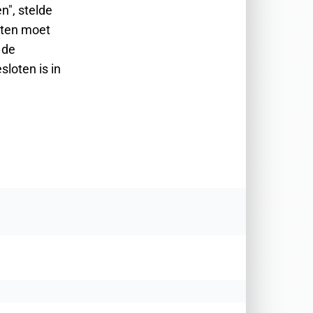
", stelde
ijten moet
 de
sloten is in