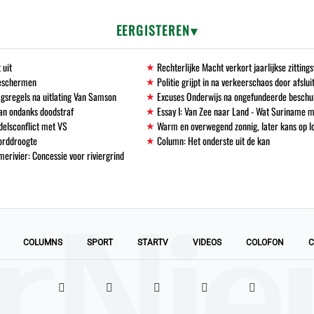
EERGISTEREN
 uit
Rechterlijke Macht verkort jaarlijkse zittin
beschermen
Politie grijpt in na verkeerschaos door afslu
gsregels na uitlating Van Samson
Excuses Onderwijs na ongefundeerde beschu
an ondanks doodstraf
Essay I: Van Zee naar Land - Wat Suriname m
delsconflict met VS
Warm en overwegend zonnig, later kans op l
corddroogte
Column: Het onderste uit de kan
erivier: Concessie voor riviergrind
COLUMNS
SPORT
STARTV
VIDEOS
COLOFON
C