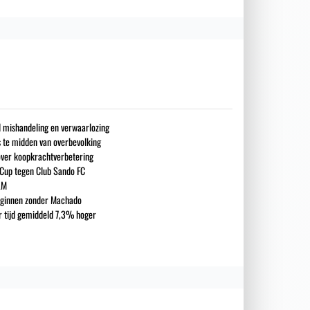
nd mishandeling en verwaarlozing
s te midden van overbevolking
over koopkrachtverbetering
 Cup tegen Club Sando FC
LM
eginnen zonder Machado
ar tijd gemiddeld 7,3% hoger