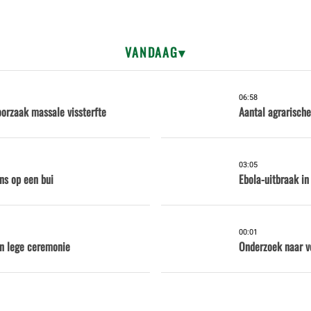
VANDAAG
06:58
oorzaak massale vissterfte
Aantal agrarische
03:05
ns op een bui
Ebola-uitbraak in
00:01
en lege ceremonie
Onderzoek naar v