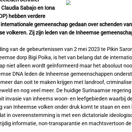
Claudia Sabajo en Iona
DP) hebben verdere
n internationale gemeenschap gedaan over schenden van
e volkeren. Zij zijn leden van de Inheemse gemeenscha
ding van de gebeurtenissen van 2 mei 2023 te Pikin Saron
emse dorp Bigi Poika, is het van belang dat de internati
 niet alleen wordt geïnformeerd maar het absoluut nood
eemse DNA leden de Inheemse gemeenschappen onders
meer dan ooit te maken krijgen met landroof, criminalise
eweld en nog veel meer. De huidige Surinaamse regering f
it invasie van inheems woon- en leefgebieden waarbij d
 van Inheemse volken onder druk komt te staan en een 
at in overeenstemming is met een dictatoriale ideologisc
zijdig informatie, non-transparantie en machtsvertoon d