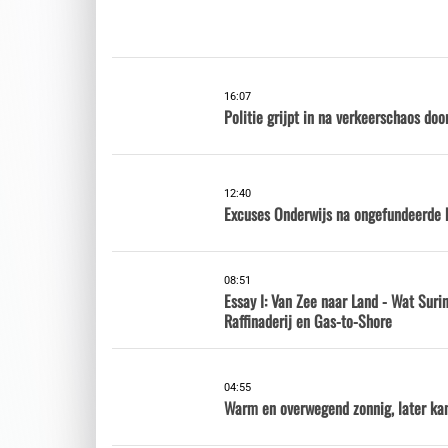
16:07
Politie grijpt in na verkeerschaos doo
12:40
Excuses Onderwijs na ongefundeerde 
08:51
Essay I: Van Zee naar Land - Wat Sur
Raffinaderij en Gas-to-Shore
04:55
Warm en overwegend zonnig, later ka