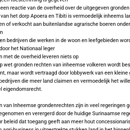
 geen reactie van de overheid over de uitgegeven gronden
t van het dorp Apoera en Tibiti is vermoedelijk inheems l
en of verkocht aan buitenlandse agrarische boeren onde
en
ken bedrijven die werken in de woon en leefgebieden wo
oor het Nationaal leger
n met de overheid leveren niets op
p wet gronden rechten van inheemse volkeren wordt bes
nt, maar wordt vertraagd door lobbywerk van een kleine
 bedrijven die meer land claimen en vermoedelijk het wil
eel eigendomsrecht.
 van Inheemse grondenrechten zijn in veel regeringen 
oegenomen en verergerd door de huidige Surinaamse reg
ur beleid dat toegang geeft aan meer hout concessionari
agri-business in uitgestrekte stukken land in het binnen