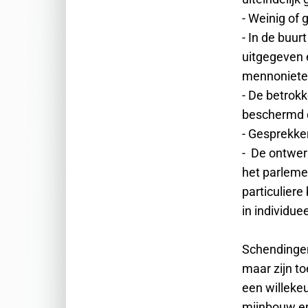
- Weinig of
- In de buur
uitgegeven 
mennoniet
- De betrok
beschermd d
- Gesprekke
- De ontwer
het parleme
particuliere
in individu
Schendingen
maar zijn t
een willeke
mijnbouw en 