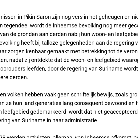
issen in Pikin Saron zijn nog vers in het geheugen en nie
n tegendeel wordt de Inheemse bevolking nog meer gec
e van de gronden aan derden nabij hun woon- en leefgebi
volking heeft bij talloze gelegenheden aan de regering 
ar zorgen kenbaar gemaakt met betrekking tot de vero
en, nadat zij ontdekte dat de woon- en leefgebied waarop 
oorouders leefden, door de regering van Suriname word
iere derden.
 volken hebben vaak geen schriftelijk bewijs, zoals gron
en ze hun land generaties lang consequent bewoond en 
 leefgebied gedemarkeerd wordt dat niet geaccepteerd 
ring van Suriname in haar administratie.
23 werden activisten, allemaal van Inheemse afkomst, a