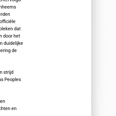
 inheems
erden
fficiële
ebleken dat
n door het
 duidelijke
gering de
 strijd
us Peoples
ben
chten en