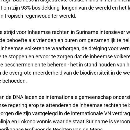
t om zijn 93% bos dekking, longen van de wereld en het l
n tropisch regenwoud ter wereld.
 strijd voor Inheemse rechten in Suriname intensiever wo
de behoefte als vrienden en buren om gezamenlijk te he
 inheemse volkeren te waarborgen, de dreiging voor vern
te stoppen en ervoor te zorgen dat de inheemse volkere
 te beschermen en te beheren - het in stand houden van 
n de overgrote meerderheid van de biodiversiteit in de we
te behoeden.
en de DNA leden de internationale gemeenschap onders
se regering erop te attenderen de inheemse rechten t
rgen die zijn vastgelegd in de internationale VN verdrag
alinja en Lokono vonnis waar de staat Suriname is veroor
merikaanse Hof voor de Rechten van de Mens.