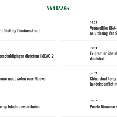
VANDAAG
14:05
Vrouwelijke DNA-
r afsluiting Domineestraat
na uitlating Van
10:54
Ex-premier Sheik
beschuldigingen directeur IMEAO 2
doodstraf
06:53
iname moet weten over Nieuwe
China slaat terug
handelsconflict 
02:57
ns op lokale onweersbuien
Puerto Ricaanse 