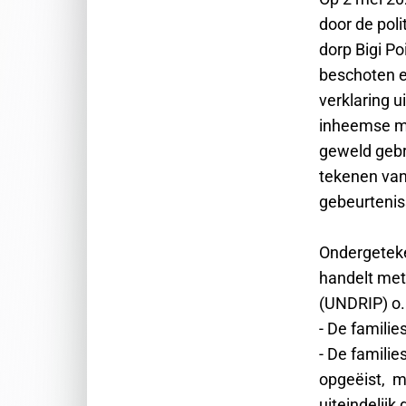
door de pol
dorp Bigi P
beschoten en
verklaring u
inheemse ma
geweld gebr
tekenen van
gebeurtenis
Ondergeteken
handelt met
(UNDRIP) o.
- De famili
- De famili
opgeëist, ma
uiteindelij