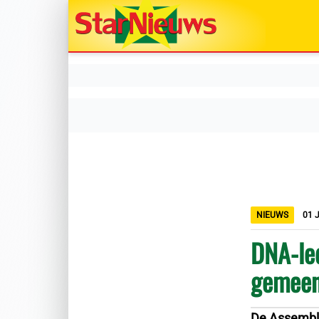
NIEUWS
01 
DNA-le
gemeen
De Assembl