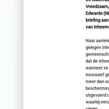
Vreedzaam, 
Edwards (N
briefing aa
van Inheems
Naar aanlei
gelegen Inhe
gemeenschap
dat de Inh
wanneer ze 
excessief g
meer dan oo
bescherming
uitgevoerd d
waarbij een
vieren.