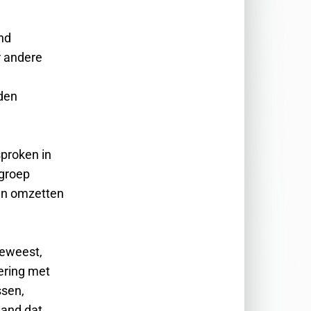
and
r andere
rden
proken in
 groep
len omzetten
geweest,
ering met
ssen,
land dat