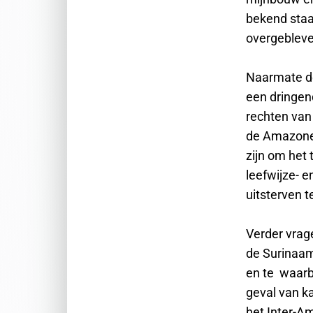
bekend staa
overgebleve
Naarmate de
een dringen
rechten van
de Amazone 
zijn om het
leefwijze- e
uitsterven 
Verder vrag
de Surinaam
en te waarbo
geval van k
het Inter-A