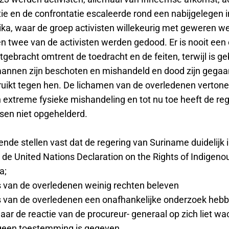
itie en de confrontatie escaleerde rond een nabijgelegen
oika, waar de groep activisten willekeurig met geweren w
 twee van de activisten werden gedood. Er is nooit een o
itgebracht omtrent de toedracht en de feiten, terwijl is g
nnen zijn beschoten en mishandeld en dood zijn gegaa
uikt tegen hen. De lichamen van de overledenen vertonen
 extreme fysieke mishandeling en tot nu toe heeft de re
sen niet opgehelderd.
de stellen vast dat de regering van Suriname duidelijk in
 de United Nations Declaration on the Rights of Indigeno
a;
es van de overledenen weinig rechten beleven
es van de overledenen een onafhankelijke onderzoek heb
ar de reactie van de procureur- generaal op zich liet wa
k geen toestemming is gegeven