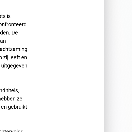
ts is
onfronteerd
eden. De
van
nachtzaming
zij leeft en
t uitgegeven
d titels,
hebben ze
en gebruikt
chtervolgd