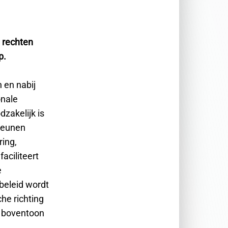
 rechten
p.
 en nabij
onale
zakelijk is
teunen
ring,
aciliteert
e
beleid wordt
he richting
e boventoon