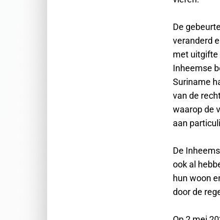
De gebeurten
veranderd e
met uitgift
Inheemse be
Suriname ha
van de recht
waarop de v
aan particul
De Inheemsen
ook al hebb
hun woon en
door de rege
Op 2 mei 20