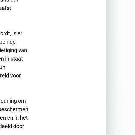
aatst
rdt, is er
lpen de
ietiging van
n in staat
hun
reld voor
teuning om
e beschermen
en en in het
deeld door