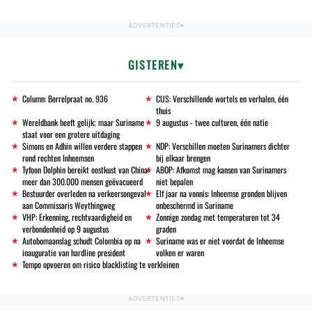
GISTEREN
Column: Borrelpraat no. 936
CUS: Verschillende wortels en verhalen, één
thuis
Wereldbank heeft gelijk; maar Suriname
9 augustus - twee culturen, één natie
staat voor een grotere uitdaging
Simons en Adhin willen verdere stappen
NDP: Verschillen moeten Surinamers dichter
rond rechten Inheemsen
bij elkaar brengen
Tyfoon Dolphin bereikt oostkust van China:
ABOP: Afkomst mag kansen van Surinamers
meer dan 300.000 mensen geëvacueerd
niet bepalen
Bestuurder overleden na verkeersongeval
Elf jaar na vonnis: Inheemse gronden blijven
aan Commissaris Weythingweg
onbeschermd in Suriname
VHP: Erkenning, rechtvaardigheid en
Zonnige zondag met temperaturen tot 34
verbondenheid op 9 augustus
graden
Autobomaanslag schudt Colombia op na
Suriname was er niet voordat de Inheemse
inauguratie van hardline president
volken er waren
Tempo opvoeren om risico blacklisting te verkleinen