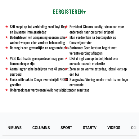
EERGISTEREN
SHI roept op tot verbinding rond 'Ingi Dey'
President Simons kondigt steun aan voor
en Javaanse Immigratiedag
onderzoek naar cultureel erfgoed
Bedrijfsleven wil aanpassing economische
Man verdronken na bootongeluk op
wetsontwerpen vóór verdere behandeling
Coesewijnerivier
De weg is een gevaarlijke en ongezonde plek
Suriname: Goed bestuur begint met
verantwoording afleggen
VSB: Ratificatie grensprotocol mag geen
DNA dringt aan op duidelijkheid over
blanco cheque zijn
oorzaak massale vissterfte
Aantal agrarische bedrijven met 41 procent
Zonnige en warme zaterdag, lokaal kans op
gegroeid
een bui
Ebola-uitbraak in Congo overschrijdt 4.000
9 augustus: Viering zonder recht is een lege
gevallen
ceremonie
Onderzoek naar verdwenen kwik nog altijd zonder resultaat
NIEUWS
COLUMNS
SPORT
STARTV
VIDEOS
COL