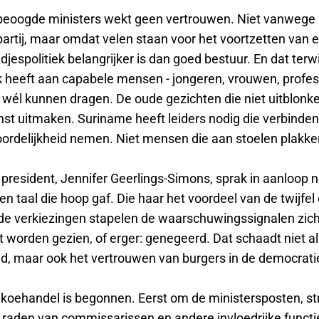
n beoogde ministers wekt geen vertrouwen. Niet vanwege 
partij, maar omdat velen staan voor het voortzetten van
djespolitiek belangrijker is dan goed bestuur. En dat terw
 heeft aan capabele mensen - jongeren, vrouwen, profess
 wél kunnen dragen. De oude gezichten die niet uitblonke
nst uitmaken. Suriname heeft leiders nodig die verbinde
ordelijkheid nemen. Niet mensen die aan stoelen plakke
president, Jennifer Geerlings-Simons, sprak in aanloop 
en taal die hoop gaf. Die haar het voordeel van de twijfel
de verkiezingen stapelen de waarschuwingssignalen zich
et worden gezien, of erger: genegeerd. Dat schaadt niet al
id, maar ook het vertrouwen van burgers in de democrati
e koehandel is begonnen. Eerst om de ministersposten, s
, raden van commissarissen en andere invloedrijke functi