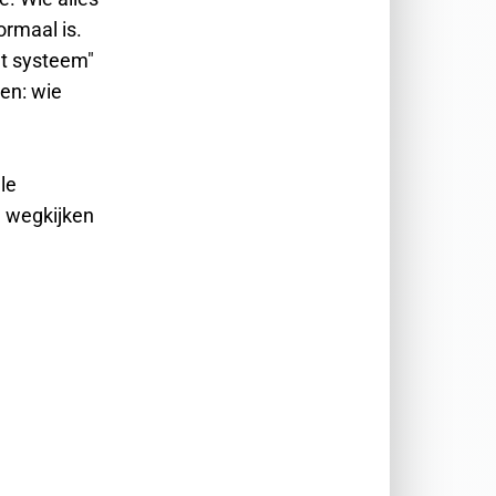
ormaal is.
et systeem"
en: wie
le
 wegkijken