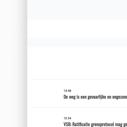
14:48
De weg is een gevaarlijke en ongezon
10:54
VSB: Ratificatie grensprotocol mag g