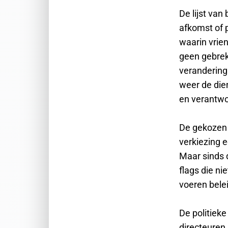
De lijst va
afkomst of 
waarin vrien
geen gebrek
verandering
weer de die
en verantwo
De gekozen 
verkiezing e
Maar sinds 
flags die ni
voeren bele
De politiek
directeuren