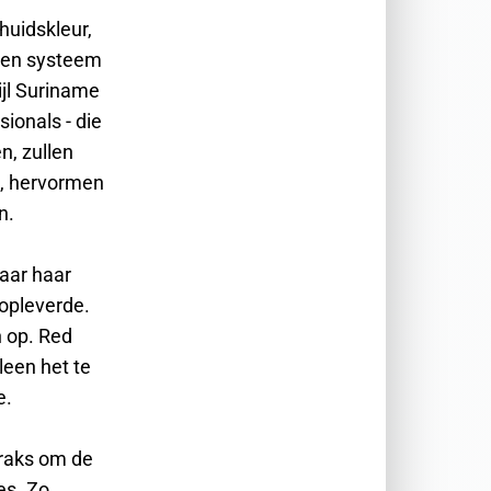
huidskleur,
 een systeem
ijl Suriname
ionals - die
n, zullen
n, hervormen
n.
naar haar
 opleverde.
 op. Red
leen het te
e.
traks om de
es. Zo