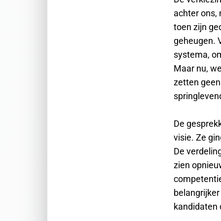
achter ons, 
toen zijn ge
geheugen. Ve
systema, omd
Maar nu, wek
zetten geen 
springleven
De gesprekke
visie. Ze gi
De verdelin
zien opnieu
competentie
belangrijker
kandidaten 