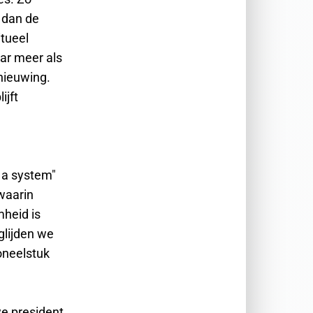
 dan de
itueel
ar meer als
nieuwing.
ijft
 a system"
waarin
mheid is
 glijden we
oneelstuk
we president.