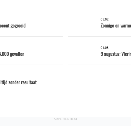
05:02
rocent gegroeid
Zonnige en warme
01:03
4.000 gevallen
9 augustus: Vieri
tijd zonder resultaat