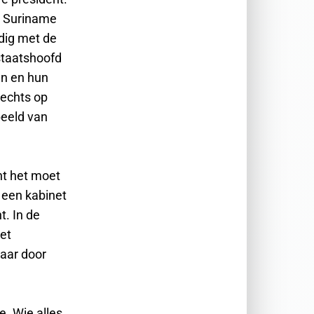
n Suriname
jdig met de
staatshoofd
jen en hun
lechts op
beeld van
nt het moet
 een kabinet
t. In de
et
maar door
e. Wie alles