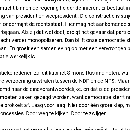
macht binnen de regering helder definiëren. Er bestaat i
ng van president en vicepresident'. Die constructie is stri
 ondermijnt de rechtsstaat. Hier mag het aankomende 
rbijgaan. Als zij dat wél doet, dreigt het gevaar dat parti
macht verder monopoliseren. Dan blijft onze democratie s
aan. En groeit een samenleving op met een verwrongen 
ie werkelijk is.
litieke redenen zal dit kabinet Simons-Rusland heten, wa
che verzoening uitstralen tussen de NDP en de NPS. Maar
emd naar de eindverantwoordelijke, en dat is de presiden
moeten zaken gezegd worden, want democratie sterft ni
Ze brokkelt af. Laag voor laag. Niet door één grote klap, 
concessies. Door weg te kijken. Door te zwijgen.
rom moet het gezegd blijven worden: wie zwijgt, stemt to