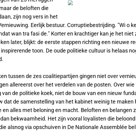
maar de beloften die
daan, zijn nog vers in het
rnieuwing. Eerlijk bestuur. Corruptiebestrijding. "Wi o k
at wan tra fasi de." Korter en krachtiger kan je het niet
en later, blijkt: de eerste stappen richting een nieuwe r
inspirerende toon. De oude politieke cultuur is helaas no
d.
n tussen de zes coalitiepartijen gingen niet over vernie
ngen allereerst over het verdelen van de posten. Over wie 
g van de politieke koek, niet de bouw van een nieuw fun
w dat de samenstelling van het kabinet weinig te maken 
 en alles met beloning en macht. Beloften en belangen z
 dan bekwaamheid. Het zijn vooral loyalisten die beloond
die alsnog via opschuiven in De Nationale Assemblée be