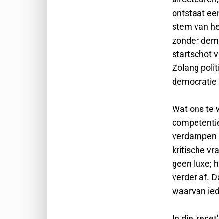
ontstaat ee
stem van het
zonder demo
startschot v
Zolang polit
democratie 
Wat ons te wa
competentie 
verdampen n
kritische vr
geen luxe; h
verder af. 
waarvan ied
In die 'rese