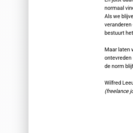
normaal vind
Als we blijv
veranderen -
bestuurt het
Maar laten w
ontevreden 
de norm blij
Wilfred Lee
(freelance j