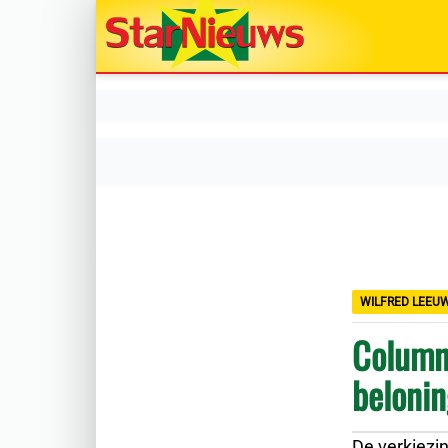
WILFRED LEEU
Column:
beloni
De verkiezi