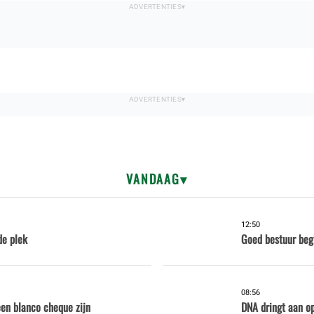
VANDAAG
12:50
de plek
Goed bestuur beg
08:56
een blanco cheque zijn
DNA dringt aan op