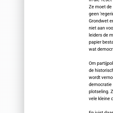
Ze moet de 
geen 'regeri
Grondwet en
niet aan voo
leiders de 
papier best
wat democrat
Om partijpo
de historis
wordt verno
democratie 
plotseling. 
vele kleine 
En juist daa