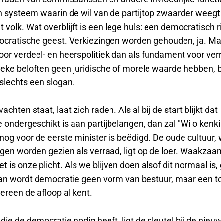
n systeem waarin de wil van de partijtop zwaarder weegt
 volk. Wat overblijft is een lege huls: een democratisch r
cratische geest. Verkiezingen worden gehouden, ja. Ma
oor verdeel- en heerspolitiek dan als fundament voor ver
ieke beloften geen juridische of morele waarde hebben, bl
slechts een slogan.
chten staat, laat zich raden. Als al bij de start blijkt dat
ondergeschikt is aan partijbelangen, dan zal "Wi o kenki
og voor de eerste minister is beëdigd. De oude cultuur, 
agen worden gezien als verraad, ligt op de loer. Waakzaa
et is onze plicht. Als we blijven doen alsof dit normaal is,
Dan wordt democratie geen vorm van bestuur, maar een t
ereen de afloop al kent.
t' die de democratie nodig heeft, ligt de sleutel bij de nieu